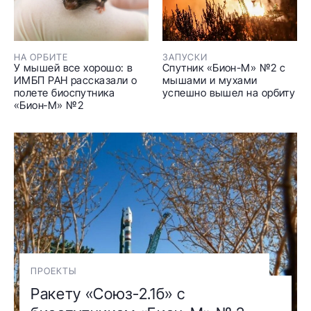
НА ОРБИТЕ
ЗАПУСКИ
У мышей все хорошо: в
Спутник «Бион-М» №2 с
ИМБП РАН рассказали о
мышами и мухами
полете биоспутника
успешно вышел на орбиту
«Бион‑М» №2
ПРОЕКТЫ
Ракету «Союз-2.1б» с