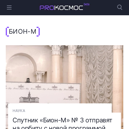
БИОН-М
НАУКА
Спутник «Бион-М» № 3 отправят
на орбиту с новой программой