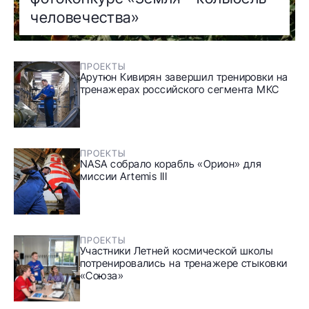
человечества»
ПРОЕКТЫ
Арутюн Кивирян завершил тренировки на
тренажерах российского сегмента МКС
ПРОЕКТЫ
NASA собрало корабль «Орион» для
миссии Artemis III
ПРОЕКТЫ
Участники Летней космической школы
потренировались на тренажере стыковки
«Союза»