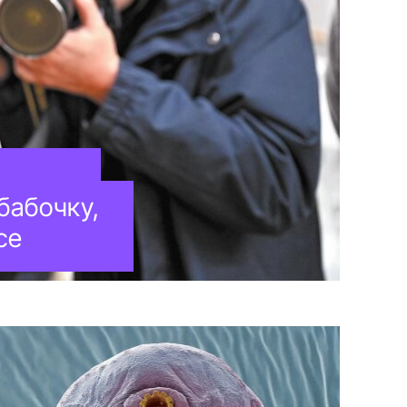
бабочку,
се