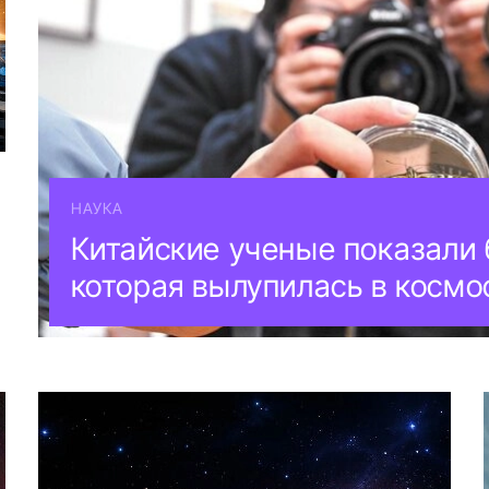
НАУКА
Китайские ученые показали 
которая вылупилась в космо