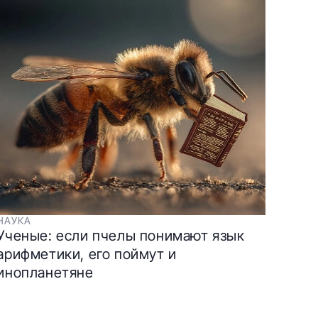
НАУКА
Ученые: если пчелы понимают язык
арифметики, его поймут и
инопланетяне