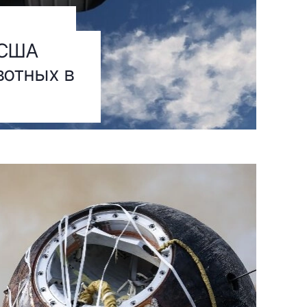
 США
вотных в