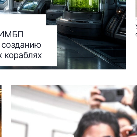
и ИМБП
 созданию
х кораблях