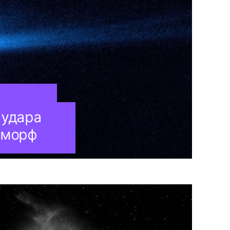
 удара
иморф