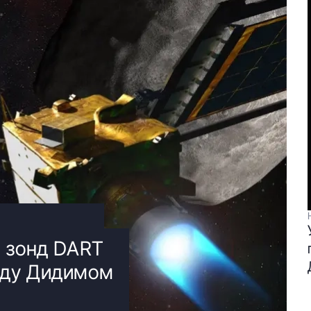
: зонд DART
жду Дидимом