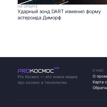
НА ОРБИТЕ
Ударный зонд DART изменил форму
астероида Диморф
О НАС
О прое
Pro Космос — это новое медиа
Карта 
про космос и технологии.
Обратн