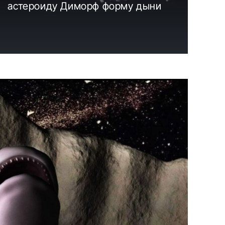
астероиду Диморф форму дыни