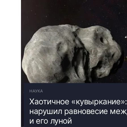
НАУКА
Хаотичное «кувыркание»
нарушил равновесие ме
и его луной