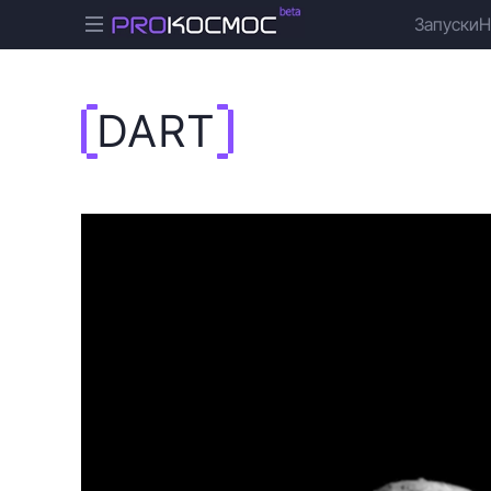
Запуски
Н
DART