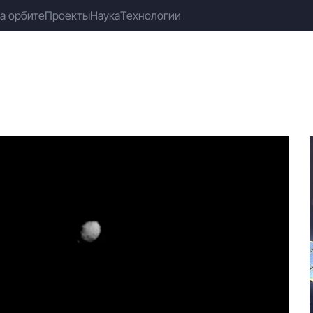
а орбите
Проекты
Наука
Технологии