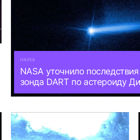
НАУКА
NASA уточнило последствия
зонда DART по астероиду Д