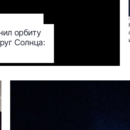
нил орбиту
руг Солнца: