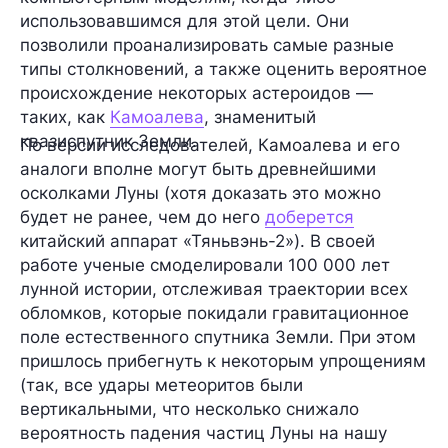
использовавшимся для этой цели. Они
позволили проанализировать самые разные
типы столкновений, а также оценить вероятное
происхождение некоторых астероидов —
таких, как
Камоалева
, знаменитый
квазиспутник Земли.
По версии исследователей, Камоалева и его
аналоги вполне могут быть древнейшими
осколками Луны (хотя доказать это можно
будет не ранее, чем до него
доберется
китайский аппарат
«Тяньвэнь-2»
). В своей
работе ученые смоделировали
100 000 лет
лунной истории, отслеживая траектории всех
обломков, которые покидали гравитационное
поле естественного спутника Земли. При этом
пришлось прибегнуть к некоторым упрощениям
(так, все удары метеоритов были
вертикальными, что несколько снижало
вероятность падения частиц Луны на нашу