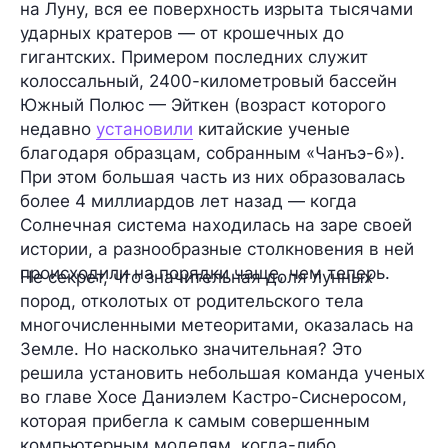
на Луну, вся ее поверхность изрыта тысячами
ударных кратеров — от крошечных до
гигантских. Примером последних служит
колоссальный,
2400-километровый
бассейн
Южный Полюс — Эйткен
(возраст которого
недавно
установили
китайские ученые
благодаря образцам, собранным
«Чанъэ-6»
).
При этом большая часть из них образовалась
более
4 миллиардов лет
назад — когда
Солнечная система находилась на заре своей
истории, а разнообразные столкновения в ней
происходили на порядки чаще, чем теперь.
Не секрет, что значительная доля лунных
пород, отколотых от родительского тела
многочисленными метеоритами, оказалась на
Земле. Но насколько значительная? Это
решила установить небольшая команда ученых
во главе Хосе Даниэлем Кастро-Сиснеросом,
которая прибегла к самым совершенным
компьютерным моделям, когда-либо