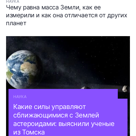
НАУКА
Чему равна масса Земли, как ее
измерили и как она отличается от других
планет
НАУКА
Какие силы управляют
сближающимися с Землей
астероидами: выяснили ученые
из Томска