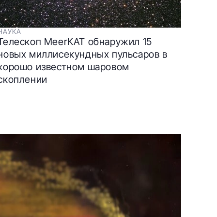
НАУКА
Телескоп MeerKAT обнаружил 15
новых миллисекундных пульсаров в
хорошо известном шаровом
скоплении