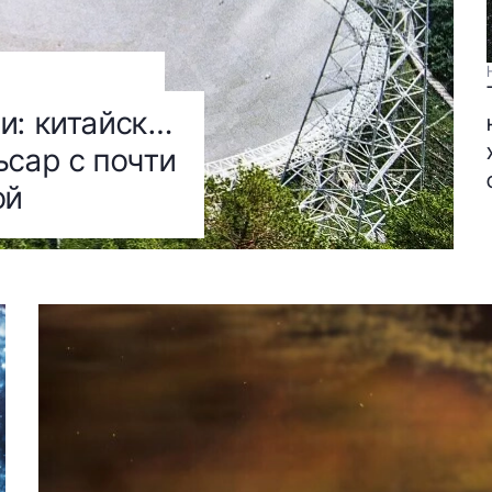
и: китайский
ьсар с почти
ой