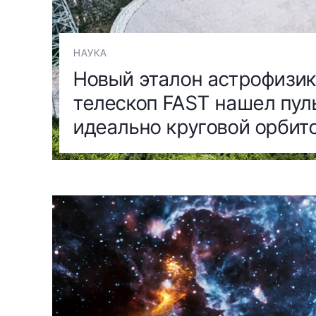
НАУКА
Новый эталон астрофизик
телескоп FAST нашел пул
идеально круговой орбит