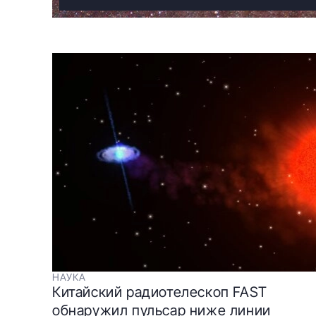
НАУКА
Китайский радиотелескоп FAST
обнаружил пульсар ниже линии