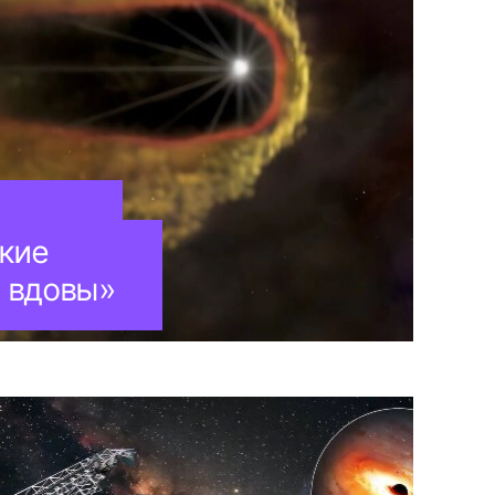
кие
й вдовы»