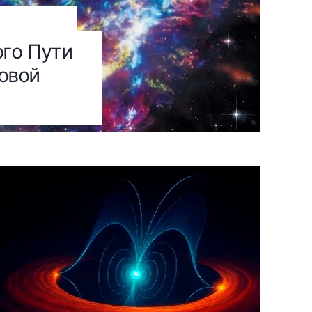
ого Пути
овой