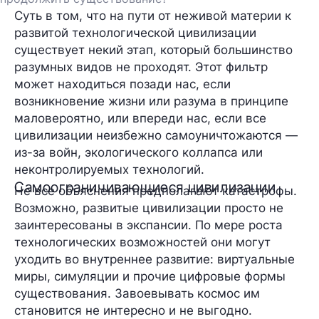
Суть в том, что на пути от неживой материи к
развитой технологической цивилизации
существует некий этап, который большинство
разумных видов не проходят. Этот фильтр
может находиться позади нас, если
возникновение жизни или разума в принципе
маловероятно, или впереди нас, если все
цивилизации неизбежно самоуничтожаются —
из-за войн, экологического коллапса или
неконтролируемых технологий.
Самоограничивающиеся цивилизации
Не все объяснения предполагают катастрофы.
Возможно, развитые цивилизации просто не
заинтересованы в экспансии. По мере роста
технологических возможностей они могут
уходить во внутреннее развитие: виртуальные
миры, симуляции и прочие цифровые формы
существования. Завоевывать космос им
становится не интересно и не выгодно.