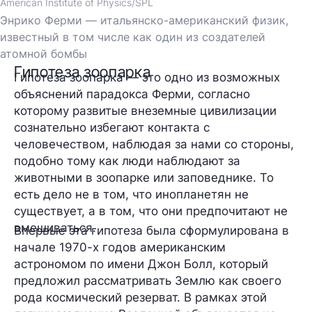
American Institute of Physics/SPL
Энрико Ферми — итальянско-американский физик,
известный в том числе как один из создателей
атомной бомбы
Гипотеза зоопарка
Гипотеза зоопарка — это одно из возможных
объяснений парадокса Ферми, согласно
которому развитые внеземные цивилизации
сознательно избегают контакта с
человечеством, наблюдая за нами со стороны,
подобно тому как люди наблюдают за
животными в зоопарке или заповеднике. То
есть дело не в том, что инопланетян не
существует, а в том, что они предпочитают не
вмешиваться.
Впервые эта гипотеза была сформулирована в
начале 1970-х годов американским
астрономом по имени Джон Болл, который
предложил рассматривать Землю как своего
рода космический резерват. В рамках этой