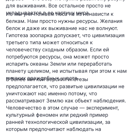
для выживания. Все остальное просто не
укладывается в ее картину мира.
Но мы уничтожаем леса не из ненависти к
белкам. Нам просто нужны ресурсы. Желания
белок и даже их выживание нас не волнуют.
Гипотеза зоопарка допускает, что цивилизация
третьего типа может относиться к
человечеству сходным образом. Если ей
потребуются ресурсы, она может просто
испарить океаны Земли или переработать
планету целиком, не испытывая при этом к нам
никаких враждебных чувств.
В более мягкой версии гипотезы
предполагается, что развитые цивилизации не
уничтожают нас именно потому, что
рассматривают Землю как объект наблюдения.
Человечество в этом случае — эксперимент,
культурный феномен или редкий пример
ранней технологической цивилизации, за
которым предпочитают наблюдать на