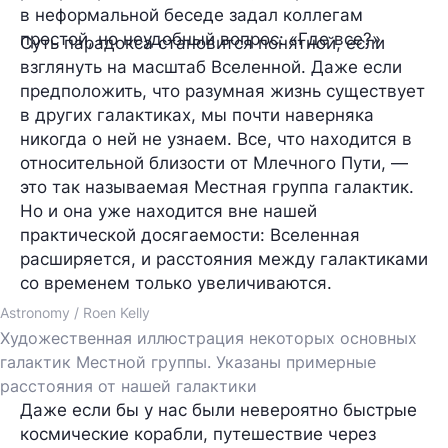
в неформальной беседе задал коллегам
простой, но неудобный вопрос: «Где все?»
Суть парадокса становится понятной, если
взглянуть на масштаб Вселенной. Даже если
предположить, что разумная жизнь существует
в других галактиках, мы почти наверняка
никогда о ней не узнаем. Все, что находится в
относительной близости от Млечного Пути, —
это так называемая Местная группа галактик.
Но и она уже находится вне нашей
практической досягаемости: Вселенная
расширяется, и расстояния между галактиками
со временем только увеличиваются.
Astronomy / Roen Kelly
Художественная иллюстрация некоторых основных
галактик Местной группы. Указаны примерные
расстояния от нашей галактики
Даже если бы у нас были невероятно быстрые
космические корабли, путешествие через