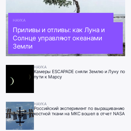
НАУКА
Приливы и отливы: как Луна и
Солнце управляют океанами
Земли
НАУКА
Камеры ESCAPADE сняли Землю и Луну по
пути к Марсу
НАУКА
Российский эксперимент по выращиванию
костной ткани на МКС вошел в отчет NASA