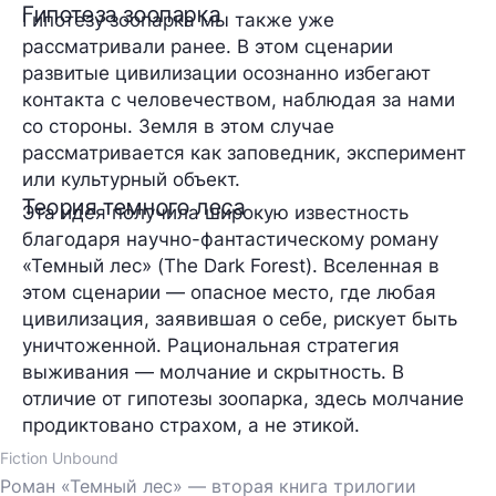
Гипотеза зоопарка
Гипотезу зоопарка мы также уже
рассматривали ранее. В этом сценарии
развитые цивилизации осознанно избегают
контакта с человечеством, наблюдая за нами
со стороны. Земля в этом случае
рассматривается как заповедник, эксперимент
или культурный объект.
Теория темного леса
Эта идея получила широкую известность
благодаря научно-фантастическому роману
«Темный лес» (The Dark Forest). Вселенная в
этом сценарии — опасное место, где любая
цивилизация, заявившая о себе, рискует быть
уничтоженной. Рациональная стратегия
выживания — молчание и скрытность. В
отличие от гипотезы зоопарка, здесь молчание
продиктовано страхом, а не этикой.
Fiction Unbound
Роман «Темный лес» — вторая книга трилогии