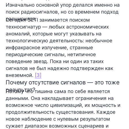
Изначально основной упор делался именно на
поиск радиосигналов, но со временем подход
расширился.
Сегодня SETI занимается поиском
техносигнатур — любых астрономических
аномалий, которые могут указывать на
технологическую деятельность: необычное
инфракрасное излучение, странные
периодические сигналы, нетипичное
поведение звезд. Пока ни один из таких
сигналов не был надежно подтвержден как
внеземной.
[3]
Почему отсутствие сигналов — это тоже
результат?
Потому что тишина сама по себе является
данными. Она накладывает ограничения на
возможное число цивилизаций, их мощность и
продолжительность существования. Каждое
новое наблюдение с нулевым результатом
сужает диапазон возможных сценариев и