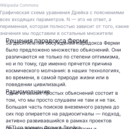
Wikipedia Commons
Графическая схема уравнения Дрейка с пояснениями
всех входящих параметров. N — это не ответ, а
переменная, которая полностью зависит от того, какие
значения мы подставим в остальные множители
Решения парадокса Ферми
За десятилетия обсуждений парадокса Ферми
было предложено множество объяснений. Они
различаются не только по степени оптимизма,
но и по тому, где именно прячется причина
космического молчания: в наших технологиях,
во времени, в самой природе жизни или в
поведении цивилизаций.
Радиомолчание
Одно из самых простых объяснений состоит в
том, что мы просто слушаем не там и не так.
Большая часть поисков внеземного разума до
сих пор опирается на радиосигналы — подход,
активно развивавшийся в рамках проектов
SETI со времен Фрэнка Дрейка.
Однако радио может быть кратким и