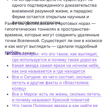
одного подтвержденного доказательства 
внеземной разумной жизни, и парадокс 
Ферми остается открытым научным и 
философским вопросом.
Ранее мы рассказывали о кротовых норах —
гипотетических тоннелях в пространстве-
времени, которые могут соединять удаленные
точки Вселенной. Существуют ли они в космосе
и как могут выглядеть — сделали подробный
разбор
.
Читайте также:
Антиматерия: что это такое, как выглядит, 
где используется и почему такая дорогая
Какая звезда самая яркая на ночном небе, 
как она называется и где находится
Все о Сатурне: из чего состоит, сколько 
лететь и другие факты о «Властелине 
колец»
Все о Марсе: есть ли жизнь, сколько лететь 
и почему называют Красной планетой
Что такое Полярная звезда и как найти ее 