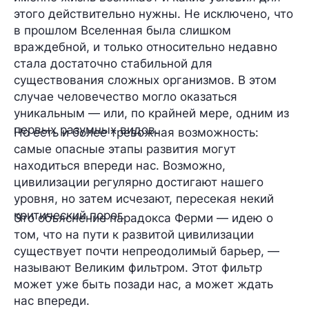
этого действительно нужны. Не исключено, что
в прошлом Вселенная была слишком
враждебной, и только относительно недавно
стала достаточно стабильной для
существования сложных организмов. В этом
случае человечество могло оказаться
уникальным — или, по крайней мере, одним из
первых разумных видов.
Но есть и более тревожная возможность:
самые опасные этапы развития могут
находиться впереди нас. Возможно,
цивилизации регулярно достигают нашего
уровня, но затем исчезают, пересекая некий
критический порог.
Это объяснение парадокса Ферми — идею о
том, что на пути к развитой цивилизации
существует почти непреодолимый барьер, —
называют Великим фильтром. Этот фильтр
может уже быть позади нас, а может ждать
нас впереди.