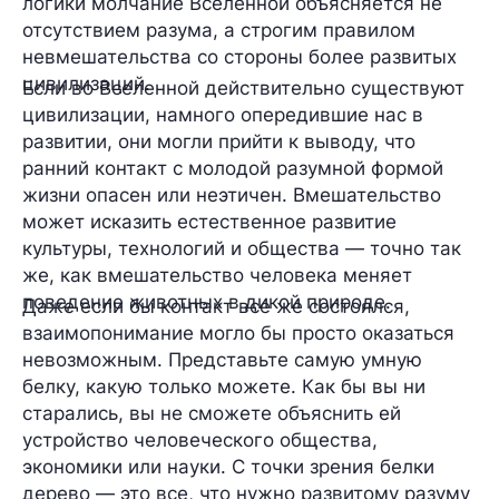
логики молчание Вселенной объясняется не
отсутствием разума, а строгим правилом
невмешательства со стороны более развитых
цивилизаций.
Если во Вселенной действительно существуют
цивилизации, намного опередившие нас в
развитии, они могли прийти к выводу, что
ранний контакт с молодой разумной формой
жизни опасен или неэтичен. Вмешательство
может исказить естественное развитие
культуры, технологий и общества — точно так
же, как вмешательство человека меняет
поведение животных в дикой природе.
Даже если бы контакт все же состоялся,
взаимопонимание могло бы просто оказаться
невозможным. Представьте самую умную
белку, какую только можете. Как бы вы ни
старались, вы не сможете объяснить ей
устройство человеческого общества,
экономики или науки. С точки зрения белки
дерево — это все, что нужно развитому разуму