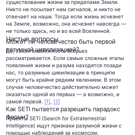
существования жизни за пределами Земли.
Никто не посылает нам сигналов, и никто не
отвечает на наши. Тогда если жизнь исчезнет
на Земле, возможно, она исчезнет навсегда —
не только здесь, но и во всей Вселенной.
Частые вопросы
Может ли человечество быть первой
разумной цивилизацией?
Да, такая возможность всерьез
рассматривается. Если самые сложные этапы
появления жизни и разума находятся позади
нас, то разумные цивилизации в принципе
могут быть крайне редким явлением. В этом
случае человечество действительно может
оказаться одной из первых — а возможно, и
самой первой.
[1]
,
[2]
Как SETI пытается разрешить парадокс
Ферми?
Проекты SETI (Search for Extraterrestrial
Intelligence) ищут признаки разумной жизни с
помощью наблюдений за космосом.