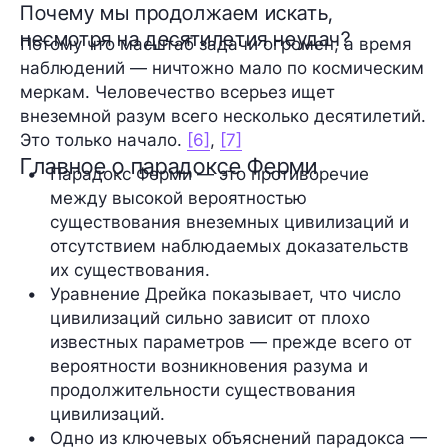
Почему мы продолжаем искать,
несмотря на десятилетия неудач?
Потому что масштаб задачи огромен, а время
наблюдений — ничтожно мало по космическим
меркам. Человечество всерьез ищет
внеземной разум всего несколько десятилетий.
Это только начало.
[6]
,
[7]
Главное о парадоксе Ферми
Парадокс Ферми — это противоречие 
между высокой вероятностью 
существования внеземных цивилизаций и 
отсутствием наблюдаемых доказательств 
их существования.
Уравнение Дрейка показывает, что число 
цивилизаций сильно зависит от плохо 
известных параметров — прежде всего от 
вероятности возникновения разума и 
продолжительности существования 
цивилизаций.
Одно из ключевых объяснений парадокса — 