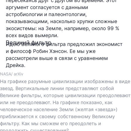
пересекаясь друг с другом во времени. Этот
аргумент согласуется с данными
астробиологии и палеонтологии,
показывающими, насколько хрупки сложные
экосистемы: на Земле, например, около 99 %
всех видов вымерли.
Великий фильтр
Идею Великого фильтра предложил экономист
и философ Робин Хэнсон. Ее мы уже
рассмотрели выше в связи с уравнением
Дрейка.
NASA/ arXiv
На графике разумные цивилизации изображены в виде
звезд. Вертикальные линии представляют собой
Великие фильтры, которые цивилизации преодолевают
или не преодолевают. На графике показано, как
человеческое население Земли (желтая «звезда»)
приближается к своему собственному Великому
фильтру. Как мы сможем его преодолеть и
продолжить существование?