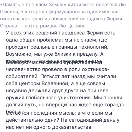
«Память о прошлом Земли» китайского писателя Лю
Цысиня, в которой сформулирована одноименная
гипотеза как одно из объяснений парадокса Ферми.
Справа — автор романа Лю Цысинь
У всех этих решений парадокса Ферми есть
одна общая проблема: мы не знаем, где
проходят реальные границы технологий.
Возможно, мы уже близки к пределу. А
возможно — даже не подошли к нему.
Большую часть своего существования
человечество провело в роли охотников-
собирателей. Пятьсот лет назад мы считали
себя центром Вселенной, а еще совсем
недавно держали друг друга на прицеле
оружия глобального уничтожения. Мы прошли
долгий путь, но впереди нас ждет еще гораздо
больше.
Остается последняя мысль: а что если мы
действительно одни? На сегодняшний день у
нас нет ни одного доказательства