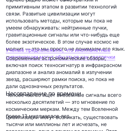
примитивным этапом в развитии технологий
связи. Развитые цивилизации могут
использовать методы, которые мы пока не
умеем обнаруживать: нейтринные пучки,
гравитационные сигналы или что-нибудь еще
более экзотическое. В этом случае космос не
молчит — это мы просто не понимаем его язык.
Ученые предположили, что инопланетные
цивилизации могут общаться как светлячки
Современные астрономические обзоры,
включая поиск техносигнатур в инфракрасном
диапазоне и анализ аномалий в излучении
звезд, расширяют рамки поиска, но пока не
дали однозначных результатов.
Несовпадение по времени
Человечество ищет внеземные сигналы всего
несколько десятилетий — это мгновение по
космическим меркам. Между тем Вселенной
более 13 миллиардов лет.
Цивилизации могут возникать, существовать
тысячи или миллионы лет и исчезать, не