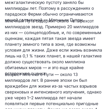
межгалактическую пустоту заняло бы
миллиарды лет. Поэтому в рассуждениях о
парадоксе Ферми обычно ограничиваются
нашей галактикой — Млечным Путем.
Млечный Путь содержит около четырехсот
миллиардов звезд. Примерно 20 миллиардов
из них — солнцеподобные, и, по современным
оценкам, каждая пятая такая звезда имеет
планету земного типа в зоне, где возможны
условия для жизни. Даже если жизнь возникла
лишь на 0,1 % таких планет, в нашей галактике
должно существовать около миллиона
обитаемых миров — и это еще крайне
осторожная оценка.
Возраст Млечного Пути — около 13
миллиардов лет. В ранние эпохи он был
враждебен для жизни из-за частых взрывов
сверхновых и интенсивного излучения, однако
уже через 1–2 миллиарда лет начали
появляться первые потенциально пригодные