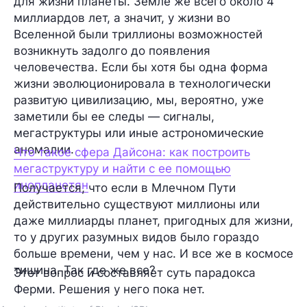
для жизни планеты. Земле же всего около 4
миллиардов лет, а значит, у жизни во
Вселенной были триллионы возможностей
возникнуть задолго до появления
человечества. Если бы хотя бы одна форма
жизни эволюционировала в технологически
развитую цивилизацию, мы, вероятно, уже
заметили бы ее следы — сигналы,
мегаструктуры или иные астрономические
аномалии.
Что такое сфера Дайсона: как построить
мегаструктуру и найти с ее помощью
инопланетян
Получается, что если в Млечном Пути
действительно существуют миллионы или
даже миллиарды планет, пригодных для жизни,
то у других разумных видов было гораздо
больше времени, чем у нас. И все же в космосе
тишина. Так где же все?
Этот вопрос и составляет суть парадокса
Ферми. Решения у него пока нет.