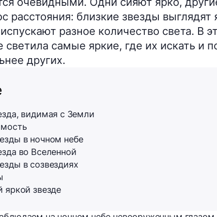
тся очевидными. Одни сияют ярко, други
ос расстояния: близкие звезды выглядят 
ы испускают разное количество света. В 
е светила самые яркие, где их искать и 
ьнее других.
е
езда, видимая с Земли
имость
езды в ночном небе
езда во Вселенной
езды в созвездиях
ы
й яркой звезде
аблюдаем на ночном небе невооруженным глазом, 