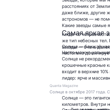
расстояниях от Земли
даже ближе, другие ж
астрономов — не поме
Какие звезды самые я
Самая яркая з
Когда-то человечеств
же тип небесных тел.
Солнце — ближайшая к
звезды — очень далек
Часто можно услышать
настолько доминирует
Солнце не рекордсме
крошечные красные ка
входит в верхние 10%
лидер: ярче и массивн
Quanta Magazine
Солнце в октябре 2017 года. 
Солнце — это гигантс
километров. Внутри н
Тип звезды:
 желт