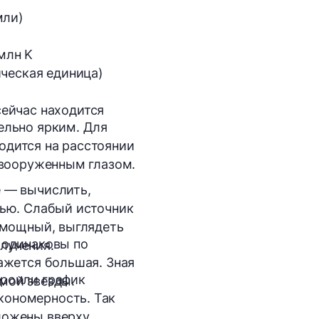
мли)
 млн K
ическая единица)
ейчас находится 
ельно ярким. Для
одится на расстоянии
невооруженным глазом.
е — вычислить,
тью
. Слабый источник
ь мощный, выглядеть
 одинаковы по
лучения.
ажется большая. Зная
троили график
мой звезды.
кономерность. Так
ложены вверху,