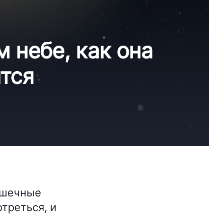
 небе, как она
ится
ошечные
треться, и