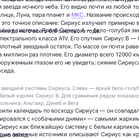
звезда ночного неба. Его видно почти из любой то
лнце, Луна, пара планет и
МКС
. Название происход
это точное описание: Сириус излучает примерно в
ойная система. Яркий Сириус A — бело-голубая зв
ние до него всего 8,6 светового года.
пектрального класса A1V. Его спутник Сириус B —
лотный звездный остаток. По массе он почти равен
в миллион раз плотнее. Его диаметр всего 12000 
оруженным глазом его не увидеть: сияние Сириус
оседа.
звездной системы Сириуса. Слева — яркий бело-голуб
 белый карлик Сириус B. Для сравнения рядом показан
ольника: Альтаир, Денеб и Вега
оили календарь по восходу Сириуса — он совпадал
иировался с «собачьими днями» — самыми жарким
Сириус как ближайшую систему с белым карликом:
торые античные источники описывают Сириус как кр
цию звезд.