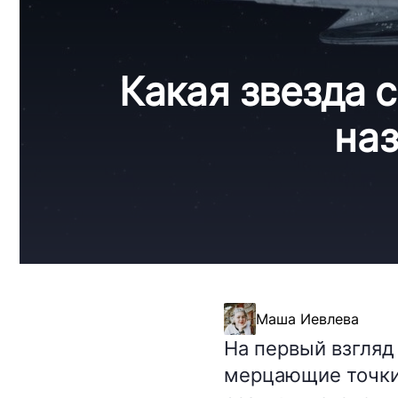
Какая звезда 
наз
Маша Иевлева
На первый взгля
мерцающие точки,