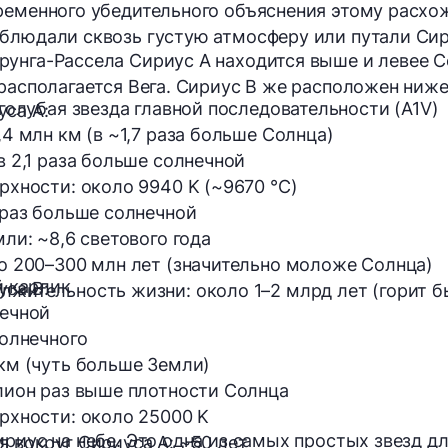
ременного убедительного объяснения этому расх
блюдали сквозь густую атмосферу или путали Сир
унга-Рассела Сириус А находится выше и левее С
 располагается Вега. Сириус B же расположен ниже
голубая звезда главной последовательности (A1V)
са A:
,4 млн км (в ~1,7 раза больше Солнца)
в 2,1 раза больше солнечной
рхности: 
около 9940 K (~9670 °C)
 раз больше солнечной
мли: ~8,6 светового года
о 200–300 млн лет (значительно моложе Солнца)
 карлик
са B:
лжительность жизни: 
около 1–2 млрд лет (горит 
ечной
олнечного
км (чуть больше Земли)
лион раз выше плотности Солнца
рхности: 
около 25000 K
ириус на небе. Это одна из самых простых звезд д
 вокруг Сириуса A: 
~50 лет