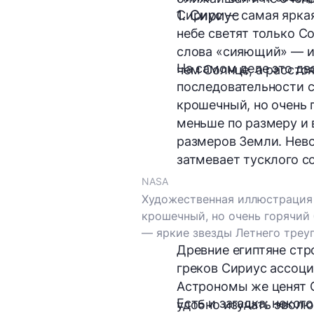
1. Сириус
Сириус — самая яркая 
небе светят только Со
слова «сияющий» — и 
На самом деле это дв
чем Солнце, а расстоя
последовательности с
крошечный, но очень п
меньше по размеру и 
размеров Земли. Нево
затмевает тусклого с
NASA
Художественная иллюстрация 
крошечный, но очень горячий
— яркие звезды Летнего треуг
Древние египтяне стр
греков Сириус ассоц
Астрономы же ценят 
Есть и загадка: неко
удобно изучать эволю