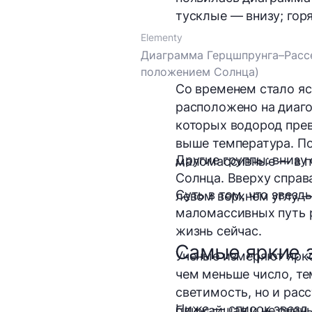
тусклые — внизу; гор
Elementy
Диаграмма Герцшпрунга–Рассе
положением Солнца)
Со временем стало яс
расположено на диаго
которых водород прев
выше температура. По
Другие группы: внизу
маломассивные — в п
Солнца. Вверху справ
Суть в том, что звез
левом верхнем углу —
маломассивных путь р
жизнь сейчас.
Самые яркие 
Ученые измеряют ярк
чем меньше число, тем
светимость, но и рас
Ниже — список звезд,
ближайшая и не очень