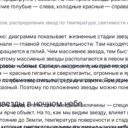
ячие голубые — слева, холодные красные — справа
ла: распределение звезд по температуре, светимости 
но: диаграмма показывает жизненные стадии звез
нали — главной последовательности. Там находятс
ращается в гелий. Чем массивнее звезда, тем быст
этому массивные звезды располагаются в левом в
 слева — белые карлики, маленькие, но горячие ос
равом нижнем. Солнце находится примерно посер
а — красные гиганты и сверхгиганты, огромные и я
ды со временем смещаются по диаграмме. При этом
 голубые сверхгиганты, редкие и короткоживущие
азный. Поэтому по положению звезды можно понят
звезды в ночном небе
ость звезд с помощью
звездной величины
— специ
 ярче объект. На то, как мы видим звезду, влияет 
стояние до Земли, температура поверхности и ста
 которые считаются самыми яркими на нашем небе
 мощная звезда может затмить далекое, но куда 