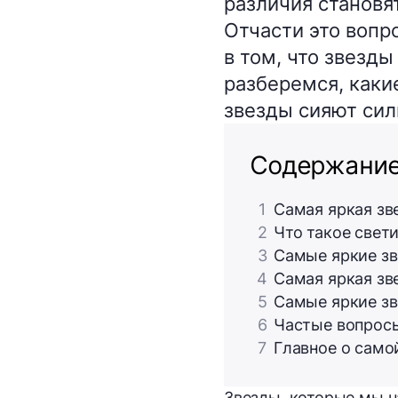
различия становя
Отчасти это вопр
в том, что звезд
разберемся, каки
звезды сияют сил
Содержани
1
Самая яркая зв
2
Что такое свет
3
Самые яркие зв
4
Самая яркая зв
5
Самые яркие зв
6
Частые вопрос
7
Главное о само
Звезды, которые мы н