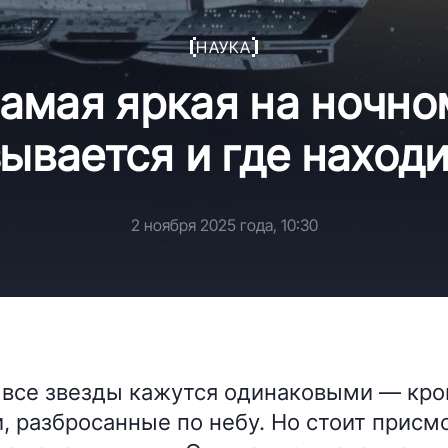
НАУКА
самая яркая на ночном
ывается и где наход
2 ноября 2025 года, 10:30
д все звезды кажутся одинаковыми — кр
 разбросанные по небу. Но стоит присмо