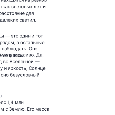
тках световых лет и
 расстояние для
далеких светил.
ы — это один и тот
 рядом, а остальные
м наблюдать. Оно
м справедливо. Да,
й ее массы.
д во Вселенной —
у и яркость, Солнце
ы оно безусловный
)
ло 1,4 млн
м с Землю. Его масса