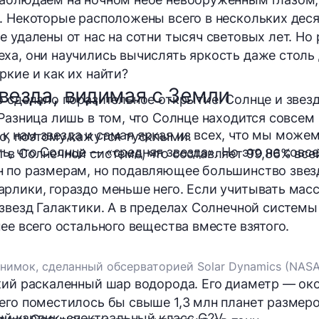
. Некоторые расположены всего в нескольких деся
е удалены от нас на сотни тысяч световых лет. Но
ха, они научились вычислять яркость даже столь 
ркие и как их найти?
везда, видимая с Земли
о сделало поразительное открытие: Солнце и звезд
 Разница лишь в том, что Солнце находится совсем
 нам звезда и самая яркая из всех, что мы може
о, поэтому кажутся тусклыми.
, что Солнце — «средняя звезда». Но это не совсе
 в Солнечной системе, что составляет 99,86% все
н по размерам, но подавляющее большинство звез
рлики, гораздо меньше него. Если учитывать масс
 звезд Галактики. А в пределах Солнечной систем
ее всего остального вещества вместе взятого.
Снимок, сделанный обсерваторией Solar Dynamics (NASA
кий раскаленный шар водорода. Его диаметр — око
его поместилось бы свыше 1,3 млн планет размеро
ый карлик, спектральный класс G2V