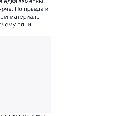
е едва заметны.
ярче. Но правда и
этом материале
почему одни
находятся на разных