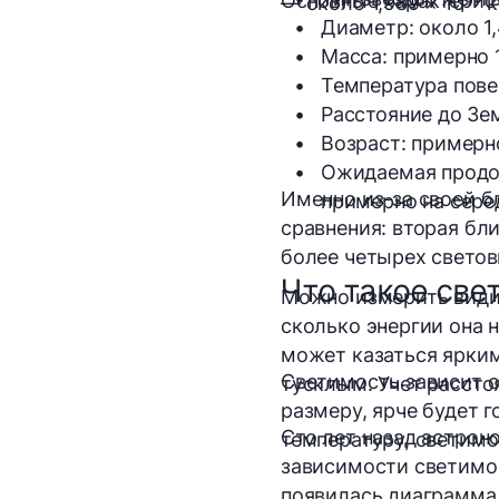
Основные характерис
— около 1,989 × 10³⁰ 
Диаметр:
 около 1
Масса:
 примерно 
Температура пове
Расстояние до Зе
Возраст:
 примерн
Ожидаемая продо
Именно из-за своей б
примерно на серед
сравнения: вторая бл
более четырех светов
Что такое све
Можно измерить видим
сколько энергии она 
может казаться ярким
Светимость зависит о
тусклым. Учет рассто
размеру, ярче будет 
Сто лет назад астрон
температуру, светимо
зависимости светимо
появилась диаграмма 