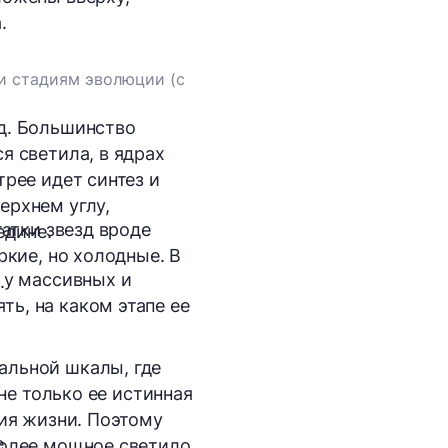
.
и стадиям эволюции (с
д. Большинство
я светила, в ядрах
рее идет синтез и
ерхнем углу,
татки звезд вроде
едине.
ркие, но холодные. В
 у массивных и
.
ь, на каком этапе ее
альной шкалы, где
не только ее истинная
дия жизни. Поэтому
.
более мощное светило.