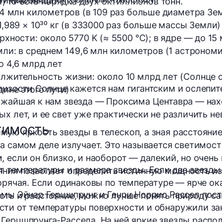
тики Солнца:
кг, то есть порядка двух октиллионов тонн.
,4 млн километров (в 109 раз больше диаметра Зе
1,989 × 10³⁰ кг (в 333000 раз больше массы Земли)
рхности:
 около 5770 K (≈ 5500 °C); в ядре — до 15
мли:
 в среднем 149,6 млн километров (1 астроном
о 4,6 млрд лет
лжительность жизни:
 около 10 млрд лет (Солнце с
лизости Солнце кажется нам гигантским и ослепит
ине этого пути)
ижайшая к нам звезда — Проксима Центавра — нах
ых лет, и ее свет уже практически не различить 
тимость
ую яркость звезды в телескоп, а зная расстояни
на самом деле излучает. Это называется
светимос
, если он близко, и наоборот — далекий, но очен
т температуры и размера звезды. Если две звезды
яния позволяет определить истинную мощность из
горячая. Если одинаковы по температуре — ярче ок
омы Эйнар Герцшпрунг и Генри Норрис Рассел пос
сть и расстояние, можно лучше понять природу са
сти от температуры поверхности и обнаружили за
Герцшпрунга-Рассела. На ней яркие звезды распо