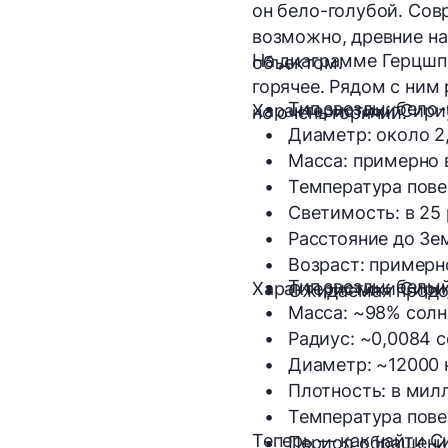
он бело-голубой. Сов
возможно, древние на
На диаграмме Герцшпр
объектом.
горячее. Рядом с ним
Тип звезды: 
бело-
Характеристики Сириу
но очень горячий.
Диаметр: 
около 2
Масса:
 примерно 
Температура пове
Светимость: 
в 25
Расстояние 
до Зе
Возраст: 
примерн
Тип звезды: 
белый
Характеристики Сириу
Ожидаемая продо
Масса: 
~98% солн
Радиус: 
~0,0084 с
Диаметр: 
~12000 
Плотность: 
в мил
Температура пове
Теперь — как найти С
Период обращения