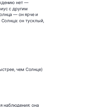
ождению нет —
иус с другим
олнца — он ярче и
 Солнца: он тусклый,
быстрее, чем Солнце)
ля наблюдения: она