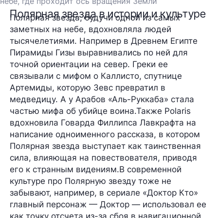
небе, где проходит ось вращения Земли
Полярная звезда в истории и культуре
Полярная звезда, будучи одной из самых
заметных на небе, вдохновляла людей
тысячелетиями. Например в Древнем Египте
Пирамиды Гизы выравнивались по ней для
точной ориентации на север. Греки ее
связывали с мифом о Каллисто, спутнице
Артемиды, которую Зевс превратил в
медведицу. А у Арабов «Аль-Руккаба» стала
частью мифа об убийце воина.Также Polaris
вдохновила Говарда Филлипса Лавкрафта на
написание одноименного рассказа, в котором
Полярная звезда выступает как таинственная
сила, влияющая на повествователя, приводя
его к странным видениям.В современной
культуре про Полярную звезду тоже не
забывают, например, в сериале «Доктор Кто»
главный персонаж — Доктор — использовал ее
как точку отсчета из-за сбоя в навигационной