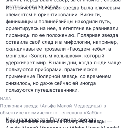
восток, а слева запад.
Исторически Полярная звезда была ключевым
элементом в ориентировании. Викинги,
финикийцы и полинейзийцы находили путь,
ориентируясь на нее, а египтяне выравнивали
пирамиды по ее положению. Полярная звезда
оставила свой след и в мифологии, например,
скандинавы ее прозвали «Гвоздем неба», а
монголы «Золотым колышком», который
удерживает мир. В наши дни, когда люди чаще
пользуются приборами, практическое
применение Полярной звезды со временем
снизилось, но даже сейчас ей иногда
пользуются путешественники.
NASA
Полярная звезда (Альфа Малой Медведицы) в
объективе космического телескопа «Хаббл»
Как называется Полярная звезда
Официальное название Полярной звезды —
Альфа Малой Медведицы (Alpha Ursae Minoris).