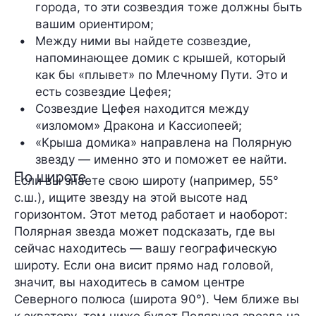
города, то эти созвездия тоже должны быть 
вашим ориентиром;
Между ними вы найдете созвездие, 
напоминающее домик с крышей, который 
как бы «плывет» по Млечному Пути. Это и 
есть созвездие Цефея;
Созвездие Цефея находится между 
«изломом» Дракона и Кассиопеей;
«Крыша домика» направлена на Полярную 
звезду — именно это и поможет ее найти.
По широте
Если вы знаете свою широту (например, 55°
с.ш.), ищите звезду на этой высоте над
горизонтом. Этот метод работает и наоборот:
Полярная звезда может подсказать, где вы
сейчас находитесь — вашу географическую
широту. Если она висит прямо над головой,
значит, вы находитесь в самом центре
Северного полюса (широта 90°). Чем ближе вы
к экватору, тем ниже будет Полярная звезда на