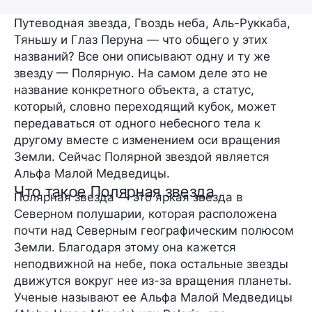
Путеводная звезда, Гвоздь неба, Аль-Руккаба,
Тяньшу и Глаз Перуна — что общего у этих
названий? Все они описывают одну и ту же
звезду — Полярную. На самом деле это не
название конкретного объекта, а статус,
который, словно переходящий кубок, может
передаваться от одного небесного тела к
другому вместе с изменением оси вращения
Земли. Сейчас Полярной звездой является
Альфа Малой Медведицы.
Что такое Полярная звезда
Полярная звезда — это яркая звезда в
Северном полушарии, которая расположена
почти над Северным географическим полюсом
Земли. Благодаря этому она кажется
неподвижной на небе, пока остальные звезды
движутся вокруг нее из-за вращения планеты.
Ученые называют ее Альфа Малой Медведицы