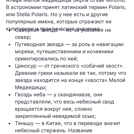
В астрономии принят латинский термин Polaris,
или Stella Polaris. Но у нее есть и другие
популярные имена, которые отражают ее
культурное и практическое значение:
Северная звезда — из-за указания на 
север;
Путеводная звезда — за роль в навигации: 
моряки, путешественники и кочевники 
ориентировались по ней;
Циносур — от греческого «собачий хвост». 
Древние греки называли ее так, потому что 
звезда находится на конце «хвоста» Малой 
Медведицы;
Гвоздь неба — у скандинавов, они 
представляли, что весь небесный свод 
вращается вокруг нее, словно 
закрепленный невидимой осью;
Тяньшу — в Китае, что в переводе значит 
небесный стержень. Название 