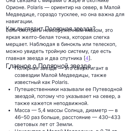
Она связана с мифами о жаре и охотнике
Орионе. Polaris — ориентир на север, в Малой
Медведице, гораздо тусклее, но она важна для
навигации.
Как выглядит Полярная звезда?
Если смотреть невооруженным глазом, это
яркая желто-белая точка, которая слегка
мерцает. Наблюдая в бинокль или телескоп,
можно увидеть тройную систему, где есть
главная звезда и два спутника [
4
].
Главное о Полярной звезде
Полярная звезда — это сверхгигант в 
созвездии Малой Медведицы, также 
известный как Polaris.
Путешественники называли ее Путеводной 
звездой, потому что указывает на север, а 
также кажется неподвижной.
Масса — 5,4 массы Солнца, диаметр — в 
46–50 раз больше, расстояние — 430–433 
световых лет от Земли.