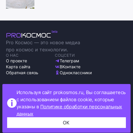
Pro Космос — это новое медиа
про космос и технологии.
О НАС
СОЦСЕТИ
О проекте
Телеграм
Карта сайта
ВКонтакте
Обратная связь
Одноклассники
Используя сайт prokosmos.ru, Вы соглашаетесь
с использованием файлов cookie, которые
Политика обработки персональных данных
указаны в
Политике обработки персональных
Как мы используем cookie
данных
Информация об ограничениях
ОК
Прокосмос © 2023
+16