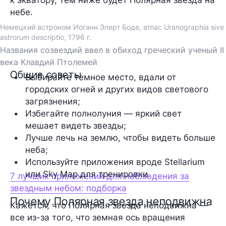
небе.
Немецкий астроном Иоганн Элерт Боде, атлас Uranographia sive
astrorum descriptio, 1796 г.
Названия созвездий ввел в обиход греческий ученый II
века Клавдий Птолемей
Общие советы
Выбирайте темное место, вдали от 
городских огней и других видов светового 
загрязнения;
Избегайте полнолуния — яркий свет 
мешает видеть звезды;
Лучше лечь на землю, чтобы видеть больше 
неба;
Используйте приложения вроде Stellarium 
или Sky Map для тренировки.
7 лучших приложений для наблюдения за
звездным небом: подборка
Почему Полярная звезда неподвижна
Кажется, что Полярная звезда неподвижна —
все из-за того, что земная ось вращения