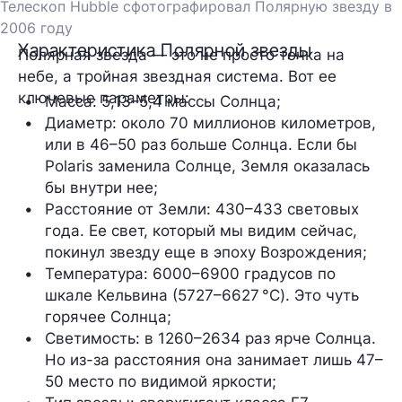
Телескоп Hubble сфотографировал Полярную звезду в
2006 году
Характеристика Полярной звезды
Полярная звезда — это не просто точка на
небе, а тройная звездная система. Вот ее
ключевые параметры:
Масса: 5,13–5,4 массы Солнца;
Диаметр: около 70 миллионов километров, 
или в 46–50 раз больше Солнца. Если бы 
Polaris заменила Солнце, Земля оказалась 
бы внутри нее;
Расстояние от Земли: 430–433 световых 
года. Ее свет, который мы видим сейчас, 
покинул звезду еще в эпоху Возрождения;
Температура: 6000–6900 градусов по 
шкале Кельвина (5727–6627 °C). Это чуть 
горячее Солнца;
Светимость: в 1260–2634 раз ярче Солнца. 
Но из-за расстояния она занимает лишь 47–
50 место по видимой яркости;