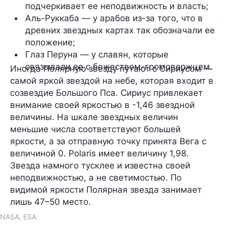
подчеркивает ее неподвижность и власть;
Аль-Руккаба — у арабов из-за того, что в 
древних звездных картах так обозначали ее 
положение;
Глаз Перуна — у славян, которые 
связывали ее с божеством-громовержцем.
Иногда Полярную звезду путают с Сириусом —
самой яркой звездой на небе, которая входит в
созвездие Большого Пса. Сириус привлекает
внимание своей яркостью в -1,46 звездной
величины. На шкале звездных величин
меньшие числа соответствуют большей
яркости, а за отправную точку принята Вега с
величиной 0. Polaris имеет величину 1,98.
Звезда намного тусклее и известна своей
неподвижностью, а не светимостью. По
видимой яркости Полярная звезда занимает
лишь 47–50 место.
NASA, ESA