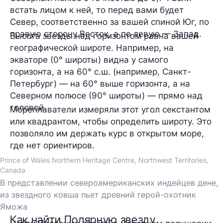
встать лицом к ней, то перед вами будет
Север, соответственно за вашей спиной Юг, по
правую сторону Восток, а по левую — Запад.
Высота звезды над горизонтом равна вашей
географической широте. Например, на
экваторе (0° широты) видна у самого
горизонта, а на 60° с.ш. (например, Санкт-
Петербург) — на 60° выше горизонта, а на
Северном полюсе (90° широты) — прямо над
головой.
Мореплаватели измеряли этот угол секстантом
или квадрантом, чтобы определить широту. Это
позволяло им держать курс в открытом море,
где нет ориентиров.
Prince of Wales Northern Heritage Centre, Northwest Territories,
Canada
В представлении североамериканских индейцев дене,
из звездного ковша пьет древний герой-охотник
Яможа
Как найти Полярную звезду