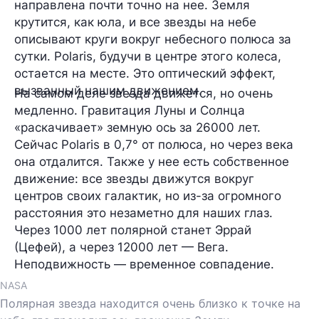
направлена почти точно на нее. Земля
крутится, как юла, и все звезды на небе
описывают круги вокруг небесного полюса за
сутки. Polaris, будучи в центре этого колеса,
остается на месте. Это оптический эффект,
вызванный нашим движением.
На самом деле звезда движется, но очень
медленно. Гравитация Луны и Солнца
«раскачивает» земную ось за 26000 лет.
Сейчас Polaris в 0,7° от полюса, но через века
она отдалится. Также у нее есть собственное
движение: все звезды движутся вокруг
центров своих галактик, но из-за огромного
расстояния это незаметно для наших глаз.
Через 1000 лет полярной станет Эррай
(Цефей), а через 12000 лет — Вега.
Неподвижность — временное совпадение.
NASA
Полярная звезда находится очень близко к точке на