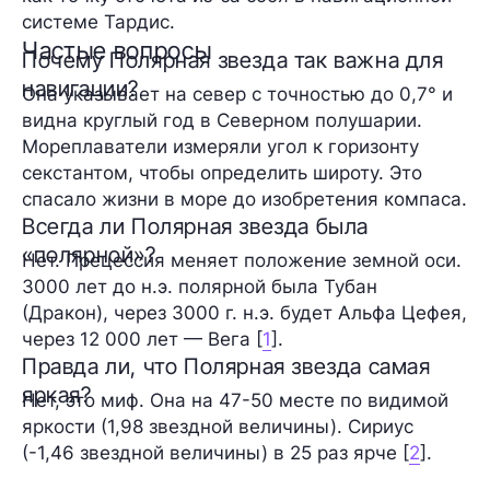
системе Тардис.
Частые вопросы
Почему Полярная звезда так важна для
навигации?
Она указывает на север с точностью до 0,7° и
видна круглый год в Северном полушарии.
Мореплаватели измеряли угол к горизонту
секстантом, чтобы определить широту. Это
спасало жизни в море до изобретения компаса.
Всегда ли Полярная звезда была
«полярной»?
Нет. Прецессия меняет положение земной оси.
3000 лет до н.э. полярной была Тубан
(Дракон), через 3000 г. н.э. будет Альфа Цефея,
через 12 000 лет — Вега [
1
].
Правда ли, что Полярная звезда самая
яркая?
Нет, это миф. Она на 47-50 месте по видимой
яркости (1,98 звездной величины). Сириус
(-1,46 звездной величины) в 25 раз ярче [
2
].