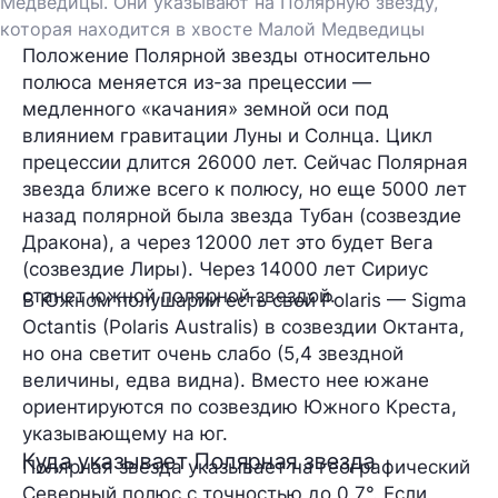
Медведицы. Они указывают на Полярную звезду,
которая находится в хвосте Малой Медведицы
Положение Полярной звезды относительно
полюса меняется из-за прецессии —
медленного «качания» земной оси под
влиянием гравитации Луны и Солнца. Цикл
прецессии длится 26000 лет. Сейчас Полярная
звезда ближе всего к полюсу, но еще 5000 лет
назад полярной была звезда Тубан (созвездие
Дракона), а через 12000 лет это будет Вега
(созвездие Лиры). Через 14000 лет Сириус
станет южной полярной звездой.
В Южном полушарии есть свой Polaris — Sigma
Octantis (Polaris Australis) в созвездии Октанта,
но она светит очень слабо (5,4 звездной
величины, едва видна). Вместо нее южане
ориентируются по созвездию Южного Креста,
указывающему на юг.
Куда указывает Полярная звезда
Полярная звезда указывает на географический
Северный полюс с точностью до 0,7°. Если