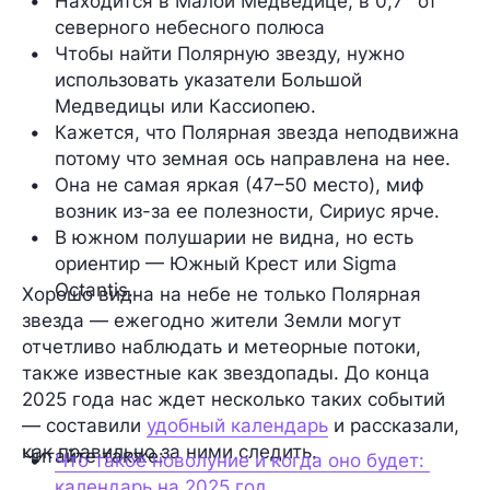
Находится в Малой Медведице, в 0,7° от 
северного небесного полюса
Чтобы найти Полярную звезду, нужно 
использовать указатели Большой 
Медведицы или Кассиопею.
Кажется, что Полярная звезда неподвижна 
потому что земная ось направлена на нее.
Она не самая яркая (47–50 место), миф 
возник из-за ее полезности, Сириус ярче.
В южном полушарии не видна, но есть 
ориентир — Южный Крест или Sigma 
Octantis.
Хорошо видна на небе не только Полярная
звезда — ежегодно жители Земли могут
отчетливо наблюдать и метеорные потоки,
также известные как звездопады. До конца
2025 года нас ждет несколько таких событий
— составили
удобный календарь
и рассказали,
как правильно за ними следить.
Читайте также:
Что такое новолуние и когда оно будет: 
календарь на 2025 год