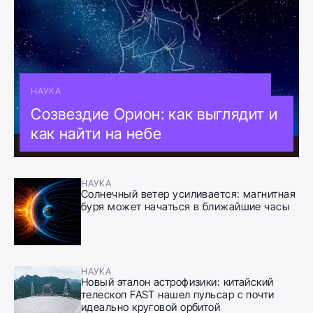
НАУКА
Созвездие Орион: как выглядит и
как найти на небе
НАУКА
Солнечный ветер усиливается: магнитная
буря может начаться в ближайшие часы
НАУКА
Новый эталон астрофизики: китайский
телескоп FAST нашел пульсар с почти
идеально круговой орбитой