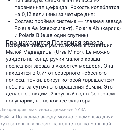
Тип звезды: сверхгигант класса F7, 
переменная цефеида. Яркость колеблется 
на 0,12 величины за четыре дня;
Состав: тройная система — главная звезда 
Polaris Aa (сверхгигант), Polaris Ab (карлик) 
и Polaris B (еще один спутник).
Где находится Полярная звезда
Полярная звезда расположена в созвездии
Малой Медведицы (Ursa Minor). Ее можно
увидеть на конце ручки малого ковша —
последняя звезда в «хвосте» медведя. Она
находится в 0,7° от северного небесного
полюса, точки, вокруг которой «вращается»
небо из-за суточного вращения Земли. Это
делает ее видимой круглый год в Северном
полушарии, но не южнее экватора.
Лаборатория реактивного движения NASA
Найти Полярную звезду можно с помощью двух
«указательных звезд» на конце ковша Большой