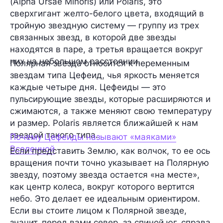
(Alpha Ursae Minoris) или Polaris, это
сверхгигант желто-белого цвета, входящий в
тройную звездную систему — группу из трех
связанных звезд, в которой две звезды
находятся в паре, а третья вращается вокруг
них на небольшом расстоянии.
Полярная звезда относится к переменным
звездам типа Цефеид, чья яркость меняется
каждые четыре дня. Цефеиды — это
пульсирующие звезды, которые расширяются и
сжимаются, а также меняют свою температуру
и размер. Polaris является ближайшей к нам
звездой такого типа.
Почему Цефеиды называют «маяками»
Вселенной
Если представить Землю, как волчок, то ее ось
вращения почти точно указывает на Полярную
звезду, поэтому звезда остается «на месте»,
как центр колеса, вокруг которого вертится
небо. Это делает ее идеальным ориентиром.
Если вы стоите лицом к Полярной звезде,
значит, перед вами север, за спиной юг, справа