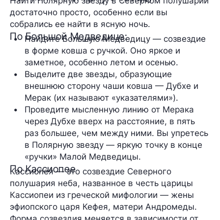
Найти Полярную звезду в Северном полушарии
достаточно просто, особенно если вы
собрались ее найти в ясную ночь.
По Большой Медведице:
Найдите Большую Медведицу — созвездие 
в форме ковша с ручкой. Оно яркое и 
заметное, особенно летом и осенью.
Выделите две звезды, образующие 
внешнюю сторону чаши ковша — Дубхе и 
Мерак (их называют «указателями»).
Проведите мысленную линию от Мерака 
через Дубхе вверх на расстояние, в пять 
раз большее, чем между ними. Вы упретесь 
в Полярную звезду — яркую точку в конце 
«ручки» Малой Медведицы.
По Кассиопее
Кассиопея — это созвездие Северного
полушария неба, названное в честь царицы
Кассиопеи из греческой мифологии — жены
эфиопского царя Кефея, матери Андромеды.
Форма созвездия меняется в зависимости от