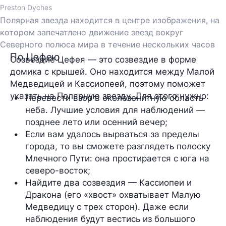
Preston Dyches
Полярная звезда находится в центре изображения, на
котором запечатлено движение звезд вокруг
Северного полюса мира в течение нескольких часов
По Цефею
Созвездие Цефея — это созвездие в форме
домика с крышей. Оно находится между Малой
Медведицей и Кассиопеей, поэтому поможет
указать на Полярную звезду. Для этого нужно:
Перевести взор в околозенитную область 
неба. Лучшие условия для наблюдений — 
позднее лето или осенний вечер;
Если вам удалось вырваться за пределы 
города, то вы сможете разглядеть полоску 
Млечного Пути: она простирается с юга на 
северо-восток;
Найдите два созвездия — Кассиопеи и 
Дракона (его «хвост» охватывает Малую 
Медведицу с трех сторон). Даже если 
наблюдения будут вестись из большого 