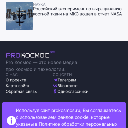
НАУКА
Российский эксперимент по выращиванию
костной ткани на МКС вошел в отчет NASA
Pro Космос — это новое медиа
про космос и технологии.
О НАС
СОЦСЕТИ
О проекте
Телеграм
Карта сайта
ВКонтакте
Обратная связь
Одноклассники
Используя сайт prokosmos.ru, Вы соглашаетесь
с использованием файлов cookie, которые
Политика обработки персональных данных
указаны в
Политике обработки персональных
Как мы используем cookie