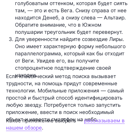
голубоватым оттенком, которая будет сиять 
там, — это и есть Вега. Снизу справа от нее 
находится Денеб, а снизу слева — Альтаир. 
Обратите внимание, что в Южном 
полушарии треугольник будет перевернут.
Для уверенности найдите созвездие Лиры
. 
Оно имеет характерную форму небольшого 
параллелограмма, который как бы отходит 
от Веги. Увидев его, вы получите 
стопроцентное подтверждение своей 
находки. 
Если классический метод поиска вызывает
трудности, на помощь придут современные
технологии. Мобильные приложения — самый
простой и быстрый способ идентифицировать
любую звезду. Потребуется только запустить
приложение, ввести в поиск необходимый
объект и навести смартфон на небо.
Какое приложение выбрать —
рассказываем в
нашем обзоре
.