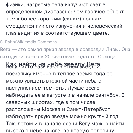
физики, нагретые тела излучают свет в
определенном диапазоне: чем горячее объект,
тем к более коротким (синим) волнам
смещается пик его излучения и человеческий
глаз видит их в соответствующем цвете.
S. Rahn/Wikimedia Commons
Вега — это самая яркая звезда в созвездии Лиры. Она
находится всего в 25 световых годах от Солнца
Как найти на небе звезду Вега
Вегу часто называют летней звездой,
поскольку именно в теплое время года ее
можно увидеть в южной части неба с
наступлением темноты. Лучше всего
наблюдать ее в августе и в начале сентября. В
северных широтах, где в том числе
расположены Москва и Санкт-Петербург,
наблюдать яркую звезду можно круглый год.
Так, летом и в начале осени Вегу можно найти
высоко в небе на юге, во вторую половину