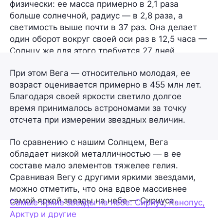
физически: ее масса примерно в 2,1 раза
больше солнечной, радиус — в 2,8 раза, а
светимость выше почти в 37 раз. Она делает
один оборот вокруг своей оси раз в 12,5 часа —
Солнцу же для этого требуется 27 дней.
При этом Вега — относительно молодая, ее
возраст оценивается примерно в 455 млн лет.
Благодаря своей яркости светило долгое
время принималось астрономами за точку
отсчета при измерении звездных величин.
По сравнению с нашим Солнцем, Вега
обладает низкой металличностью — в ее
составе мало элементов тяжелее гелия.
Сравнивая Вегу с другими яркими звездами,
можно отметить, что она вдвое массивнее
самой яркой звезды на небе — Сириуса.
Самые яркие звезды на небе: Сириус, Канопус,
Арктур и другие