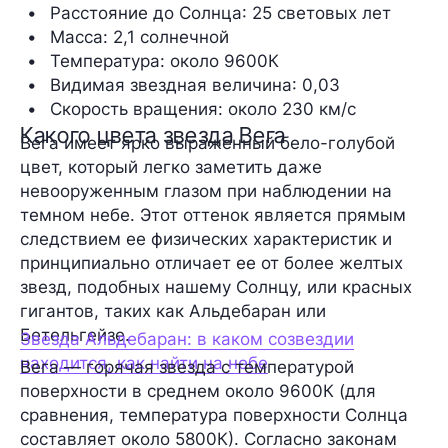
Расстояние до Солнца
: 25 световых лет
Масса:
 2,1 солнечной
Температура
: около 9600К
Видимая звездная величина
: 0,03
Скорость вращения: около 230 км/с
Какого цвета звезда Вега
Вега имеет ярко выраженный бело-голубой
цвет, который легко заметить даже
невооруженным глазом при наблюдении на
темном небе. Этот оттенок является прямым
следствием ее физических характеристик и
принципиально отличает ее от более желтых
звезд, подобных нашему Солнцу, или красных
гигантов, таких как Альдебаран или
Бетельгейзе.
Звезда Альдебаран: в каком созвездии
находится, как найти на небе
Вега — горячая звезда с температурой
поверхности в среднем около 9600К (для
сравнения, температура поверхности Солнца
составляет около 5800К). Согласно законам