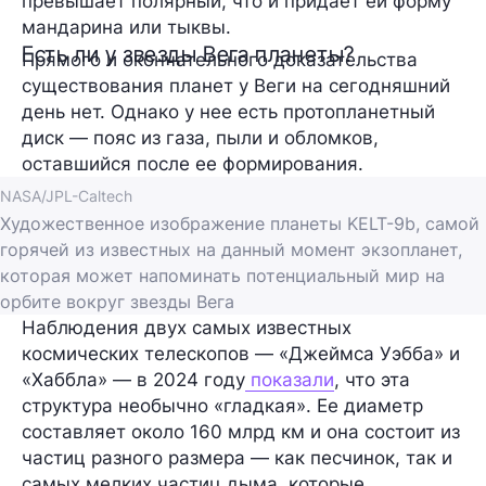
превышает полярный, что и придает ей форму
мандарина или тыквы.
Есть ли у звезды Вега планеты?
Прямого и окончательного доказательства
существования планет у Веги на сегодняшний
день нет. Однако у нее есть протопланетный
диск — пояс из газа, пыли и обломков,
оставшийся после ее формирования.
NASA/JPL-Caltech
Художественное изображение планеты KELT-9b, самой
горячей из известных на данный момент экзопланет,
которая может напоминать потенциальный мир на
орбите вокруг звезды Вега
Наблюдения двух самых известных
космических телескопов — «Джеймса Уэбба» и
«Хаббла» — в 2024 году
показали
, что эта
структура необычно «гладкая». Ее диаметр
составляет около 160 млрд км и она состоит из
частиц разного размера — как песчинок, так и
самых мелких частиц дыма, которые