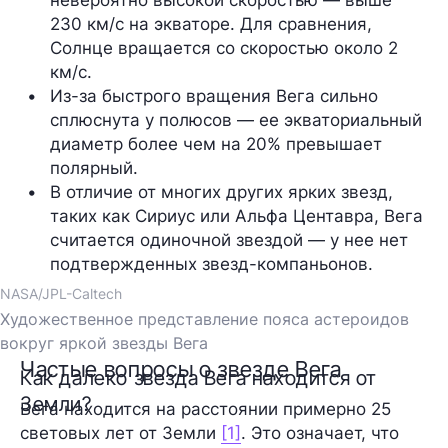
230 км/с на экваторе. Для сравнения, 
Солнце вращается со скоростью около 2 
км/с.
Из-за быстрого вращения Вега сильно 
сплюснута у полюсов — ее экваториальный 
диаметр более чем на 20% превышает 
полярный. 
В отличие от многих других ярких звезд, 
таких как Сириус или Альфа Центавра, Вега 
считается одиночной звездой — у нее нет 
подтвержденных звезд-компаньонов.
NASA/JPL-Caltech
Художественное представление пояса астероидов
вокруг яркой звезды Вега
Частые вопросы о звезде Вега
Как далеко звезда Вега находится от
Земли?
Вега находится на расстоянии примерно 25
световых лет от Земли
[1]
. Это означает, что