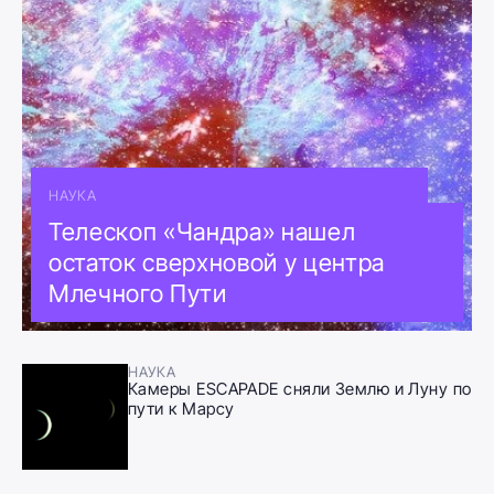
НАУКА
Телескоп «Чандра» нашел
остаток сверхновой у центра
Млечного Пути
НАУКА
Камеры ESCAPADE сняли Землю и Луну по
пути к Марсу