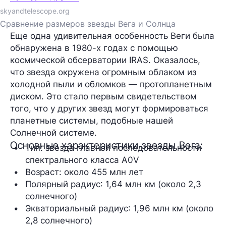
skyandtelescope.org
Сравнение размеров звезды Вега и Солнца
Еще одна удивительная особенность Веги была
обнаружена в 1980-х годах с помощью
космической обсерватории IRAS. Оказалось,
что звезда окружена огромным облаком из
холодной пыли и обломков —
протопланетным
диском
. Это стало первым свидетельством
того, что у других звезд могут формироваться
планетные системы, подобные нашей
Солнечной системе.
Основные характеристики звезды Вега:
Тип
: звезда главной последовательности 
спектрального класса A0V
Возраст
: около 455 млн лет
Полярный радиус
: 1,64 млн км (около 2,3 
солнечного)
Экваториальный радиус
: 1,96 млн км (около 
2,8 солнечного)