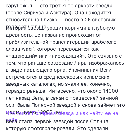
зарубежья — это третья по яркости звезда
(после Сириуса и Арктура). Она находится
относительно близко — всего в 25 световых
годах от Солнца.
История звезды уходит корнями в глубокую
древность. Ее название происходит от
приблизительной транслитерации арабского
слова wāqi‘, которое переводится как
«падающий» или «нисходящий». Это связано с
тем, что раньше созвездие Лиры изображалось
в виде падающего орла. Упоминания Веги
встречаются в средневековых исламских
звездных каталогах, но знали ее, конечно,
гораздо раньше. Интересно, что около 14000
лет назад Вега, в связи с прецессией земной
оси, была Полярной звездой и снова займет это
место через 12000 лет.
Что такое Полярная звезда и как найти ее на
небе
Вега стала первой звездой после Солнца,
которую сфотографировали. Это сделали