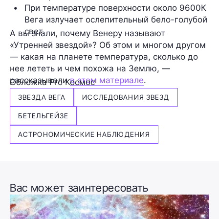
При температуре поверхности около 9600К 
Вега излучает ослепительный бело-голубой 
свет.
А вы знали, почему Венеру называют
«Утренней звездой»? Об этом и многом другом
— какая на планете температура, сколько до
нее лететь и чем похожа на Землю, —
рассказывали
в этом материале
.
Обложка Pro Космос
ЗВЕЗДА ВЕГА
ИССЛЕДОВАНИЯ ЗВЕЗД
БЕТЕЛЬГЕЙЗЕ
АСТРОНОМИЧЕСКИЕ НАБЛЮДЕНИЯ
Вас может заинтересовать