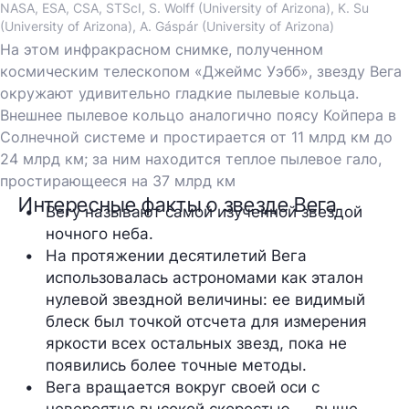
NASA, ESA, CSA, STScI, S. Wolff (University of Arizona), K. Su
(University of Arizona), A. Gáspár (University of Arizona)
На этом инфракрасном снимке, полученном
космическим телескопом «Джеймс Уэбб», звезду Вега
окружают удивительно гладкие пылевые кольца.
Внешнее пылевое кольцо аналогично поясу Койпера в
Солнечной системе и простирается от 11 млрд км до
24 млрд км; за ним находится теплое пылевое гало,
простирающееся на 37 млрд км
Интересные факты о звезде Вега
Вегу называют самой изученной звездой 
ночного неба.
На протяжении десятилетий Вега 
использовалась астрономами как эталон 
нулевой звездной величины: ее видимый 
блеск был точкой отсчета для измерения 
яркости всех остальных звезд, пока не 
появились более точные методы.
Вега вращается вокруг своей оси с 
невероятно высокой скоростью — выше 