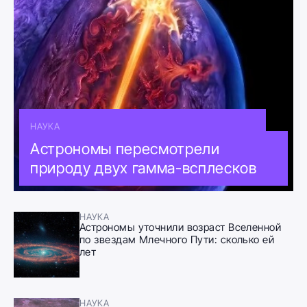
НАУКА
Астрономы пересмотрели
природу двух гамма-всплесков
НАУКА
Астрономы уточнили возраст Вселенной
по звездам Млечного Пути: сколько ей
лет
НАУКА