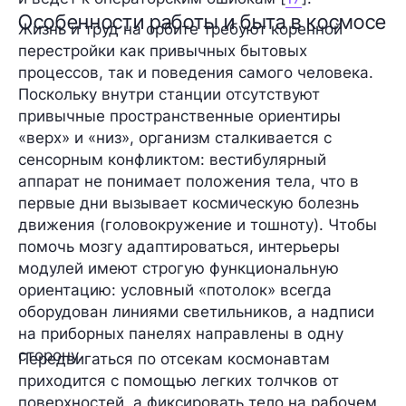
Особенности работы и быта в космосе
Жизнь и труд на орбите требуют коренной
перестройки как привычных бытовых
процессов, так и поведения самого человека.
Поскольку внутри станции отсутствуют
привычные пространственные ориентиры
«верх» и «низ», организм сталкивается с
сенсорным конфликтом: вестибулярный
аппарат не понимает положения тела, что в
первые дни вызывает космическую болезнь
движения (головокружение и тошноту). Чтобы
помочь мозгу адаптироваться, интерьеры
модулей имеют строгую функциональную
ориентацию: условный «потолок» всегда
оборудован линиями светильников, а надписи
на приборных панелях направлены в одну
сторону.
Передвигаться по отсекам космонавтам
приходится с помощью легких толчков от
поверхностей, а фиксировать тело на рабочем