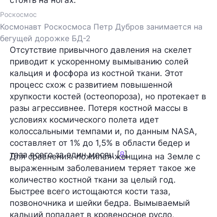
Роскосмос
Космонавт Роскосмоса Петр Дубров занимается на
бегущей дорожке БД-2
Отсутствие привычного давления на скелет
приводит к ускоренному вымыванию солей
кальция и фосфора из костной ткани. Этот
процесс схож с развитием повышенной
хрупкости костей (остеопороза), но протекает в
разы агрессивнее. Потеря костной массы в
условиях космического полета идет
колоссальными темпами и, по данным NASA,
составляет от 1% до 1,5% в области бедер и
таза всего за один месяц [
8
].
Для сравнения: пожилая женщина на Земле с
выраженным заболеванием теряет такое же
количество костной ткани за целый год.
Быстрее всего истощаются кости таза,
позвоночника и шейки бедра. Вымываемый
кальций попадает в кровеносное русло,