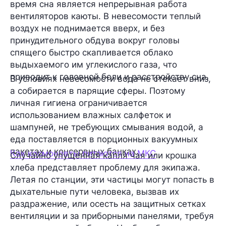
время сна является непрерывная работа
вентиляторов каюты. В невесомости теплый
воздух не поднимается вверх, и без
принудительного обдува вокруг головы
спящего быстро скапливается облако
выдыхаемого им углекислого газа, что
приводит к головной боли и расстройству сна.
В условиях невесомости вода не стекает вниз,
а собирается в парящие сферы. Поэтому
личная гигиена ограничивается
использованием влажных салфеток и
шампуней, не требующих смывания водой, а
еда поставляется в порционных вакуумных
пакетах и консервных банках.
Как космонавты питаются на МКС
Случайно упущенная капля чая или крошка
хлеба представляет проблему для экипажа.
Летая по станции, эти частицы могут попасть в
дыхательные пути человека, вызвав их
раздражение, или осесть на защитных сетках
вентиляции и за приборными панелями, требуя