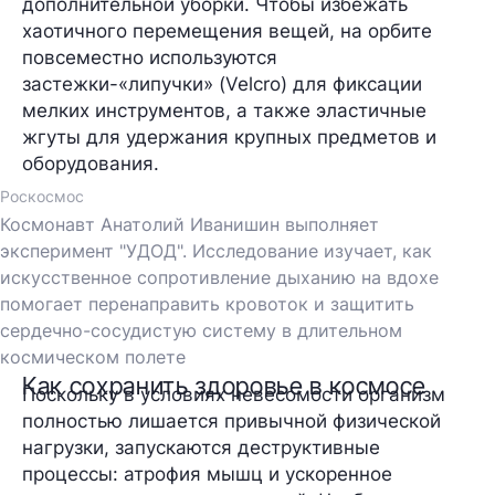
дополнительной уборки. Чтобы избежать
хаотичного перемещения вещей, на орбите
повсеместно используются
застежки-«липучки» (Velcro) для фиксации
мелких инструментов, а также эластичные
жгуты для удержания крупных предметов и
оборудования.
Роскосмос
Космонавт Анатолий Иванишин выполняет
эксперимент "УДОД". Исследование изучает, как
искусственное сопротивление дыханию на вдохе
помогает перенаправить кровоток и защитить
сердечно-сосудистую систему в длительном
космическом полете
Как сохранить здоровье в космосе
Поскольку в условиях невесомости организм
полностью лишается привычной физической
нагрузки, запускаются деструктивные
процессы: атрофия мышц и ускоренное