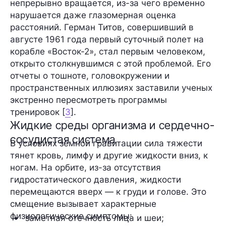
непрерывно вращается, из-за чего временно
нарушается даже глазомерная оценка
расстояний. Герман Титов, совершивший в
августе 1961 года первый суточный полет на
корабле «Восток-2», стал первым человеком,
открыто столкнувшимся с этой проблемой. Его
отчеты о тошноте, головокружении и
пространственных иллюзиях заставили ученых
экстренно пересмотреть программы
тренировок [
3
].
Жидкие среды организма и сердечно-
сосудистая система
В условиях земной гравитации сила тяжести
тянет кровь, лимфу и другие жидкости вниз, к
ногам. На орбите, из-за отсутствия
гидростатического давления, жидкости
перемещаются вверх — к груди и голове. Это
смещение вызывает характерные
физиологические симптомы:
заметная отечность лица и шеи;  