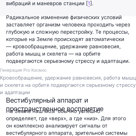
вибраций и маневров станции [
1
].
Радикальное изменение физических условий
заставляет организм человека проходить через
глубокую и сложную перестройку. Те процессы,
которые на Земле происходят автоматически
— кровообращение, удержание равновесия,
работа мышц и скелета — на орбите
подвергаются серьезному стрессу и адаптации.
Генерация Pro Космос
Кровообращение, удержание равновесия, работа мышц
и скелета на орбите подвергаются серьезному стрессу
и адаптации
Вестибулярный аппарат и
пространственное восприятие
На Земле наш мозг обычно успешно
определяет, где «верх», а где «низ». Для этого
он комплексно анализирует сигналы от
вестибулярного аппарата, зрительной системы