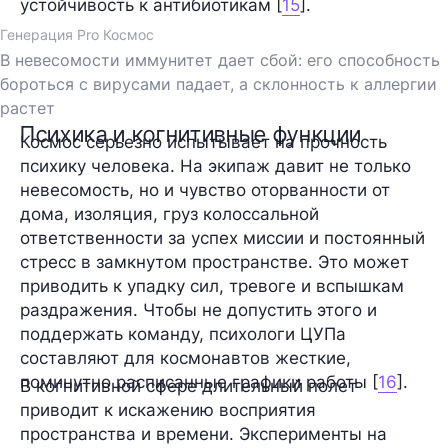
устойчивость к антибиотикам [
15
].
Генерация Pro Космос
В невесомости иммунитет дает сбой: его способность
бороться с вирусами падает, а склонность к аллергии
растет
Психика и когнитивные функции
Космос серьезно испытывает на прочность
психику человека. На экипаж давит не только
невесомость, но и чувство оторванности от
дома, изоляция, груз колоссальной
ответственности за успех миссии и постоянный
стресс в замкнутом пространстве. Это может
приводить к упадку сил, тревоге и вспышкам
раздражения. Чтобы не допустить этого и
поддержать команду, психологи ЦУПа
составляют для космонавтов жесткие,
поминутно расписанные графики работы [
16
].
В когнитивной сфере длительный полет
приводит к искажению восприятия
пространства и времени. Эксперименты на