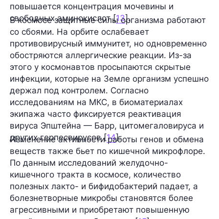
повышается концентрация мочевины и
свободных аминокислот [
13
].
В космосе защитные силы организма работают
со сбоями. На орбите ослабевает
противовирусный иммунитет, но одновременно
обостряются аллергические реакции. Из-за
этого у космонавтов просыпаются скрытые
инфекции, которые на Земле организм успешно
держал под контролем. Согласно
исследованиям на МКС, в биоматериалах
экипажа часто фиксируется реактивация
вируса Эпштейна — Барр, цитомегаловируса и
других герпесвирусов [
14
].
Изменение активности работы генов и обмена
веществ также бьет по кишечной микрофлоре.
По данным исследований желудочно-
кишечного тракта в космосе, количество
полезных лакто- и бифидобактерий падает, а
болезнетворные микробы становятся более
агрессивными и приобретают повышенную