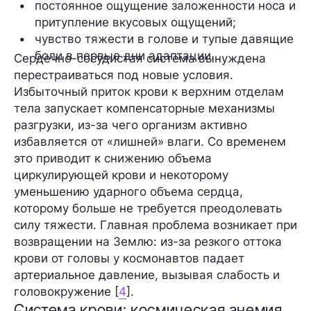
постоянное ощущение заложенности носа и 
притупление вкусовых ощущений;  
чувство тяжести в голове и тупые давящие 
боли в первые дни адаптации.
Сердечно-сосудистая система вынуждена
перестраиваться под новые условия.
Избыточный приток крови к верхним отделам
тела запускает компенсаторные механизмы
разгрузки, из-за чего организм активно
избавляется от «лишней» влаги. Со временем
это приводит к снижению объема
циркулирующей крови и некоторому
уменьшению ударного объема сердца,
которому больше не требуется преодолевать
силу тяжести. Главная проблема возникает при
возвращении на Землю: из-за резкого оттока
крови от головы у космонавтов падает
артериальное давление, вызывая слабость и
головокружение [
4
].
Система крови: космическая анемия