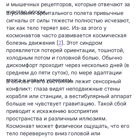
и мышечных рецепторов, которые отвечают за
чувство опоры.
В условиях орбитального полета привычные
сигналы от силы тяжести полностью исчезают,
так как тело теряет вес. Из-за этого у
космонавтов часто развивается космическая
болезнь движения [
2
]. Этот синдром
проявляется потерей ориентации, тошнотой,
холодным потом и головной болью. Обычно
дискомфорт проходит через несколько дней (в
среднем до пяти суток), по мере адаптации
мозга к новым условиям.
В основе этого состояния лежит сенсорный
конфликт: глаза видят неподвижные стены
корабля или станции, а вестибулярный аппарат
больше не чувствует гравитацию. Такой сбой
приводит к искажению восприятия
пространства и различным иллюзиям.
Космонавт может физически ощущать, что его
тело перевернуто вниз головой или