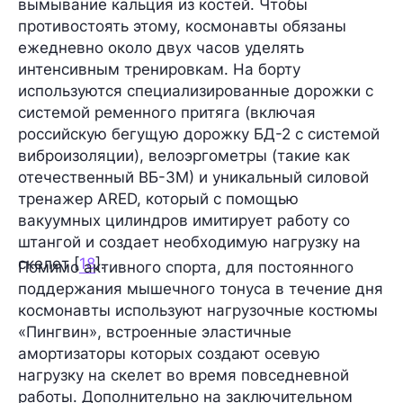
вымывание кальция из костей. Чтобы
противостоять этому, космонавты обязаны
ежедневно около двух часов уделять
интенсивным тренировкам. На борту
используются специализированные дорожки с
системой ременного притяга (включая
российскую бегущую дорожку БД-2 с системой
виброизоляции), велоэргометры (такие как
отечественный ВБ-3М) и уникальный силовой
тренажер ARED, который с помощью
вакуумных цилиндров имитирует работу со
штангой и создает необходимую нагрузку на
скелет [
18
].
Помимо активного спорта, для постоянного
поддержания мышечного тонуса в течение дня
космонавты используют нагрузочные костюмы
«Пингвин», встроенные эластичные
амортизаторы которых создают осевую
нагрузку на скелет во время повседневной
работы. Дополнительно на заключительном