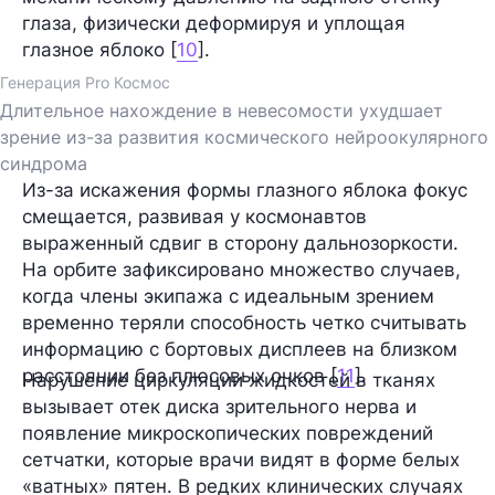
глаза, физически деформируя и уплощая
глазное яблоко [
10
].
Генерация Pro Космос
Длительное нахождение в невесомости ухудшает
зрение из-за развития космического нейроокулярного
синдрома
Из-за искажения формы глазного яблока фокус
смещается, развивая у космонавтов
выраженный сдвиг в сторону дальнозоркости.
На орбите зафиксировано множество случаев,
когда члены экипажа с идеальным зрением
временно теряли способность четко считывать
информацию с бортовых дисплеев на близком
расстоянии без плюсовых очков [
11
].
Нарушение циркуляции жидкостей в тканях
вызывает отек диска зрительного нерва и
появление микроскопических повреждений
сетчатки, которые врачи видят в форме белых
«ватных» пятен. В редких клинических случаях