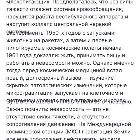
млекопитающих. Предполагалось, что без силы
тяжести откажет система кровообращения,
нарушится работа вестибулярного аппарата и
наступит коллапс центральной нервной
системы.
Эксперименты 1950-х годов с запусками
животных на ракетах, а затем и первые
пилотируемые космические полеты начала
1961 года доказали: жить, принимать пищу и
работать в невесомости можно. Однако именно
тогда перед космической медициной встал
новый, долгосрочный вызов — изучение
скрытых патологических изменений, которые
микрогравитация запускает на клеточном и
системном уровнях при длительных миссиях.
Суть этого состояния часто понимают неверно.
Важно помнить: невесомость — это не
отсутствие силы тяжести, а отсутствие
сопротивления движению. На Международной
космической станции (МКС) гравитация Земли
все еще продолжает действовать, но сама