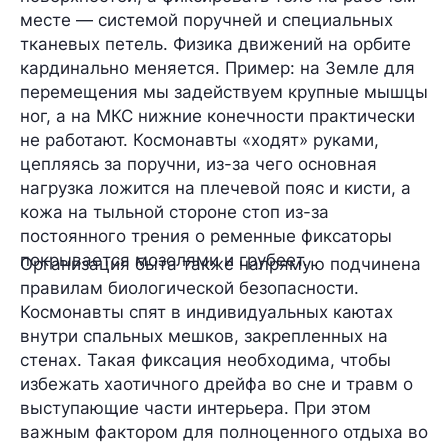
месте — системой поручней и специальных
тканевых петель. Физика движений на орбите
кардинально меняется. Пример: на Земле для
перемещения мы задействуем крупные мышцы
ног, а на МКС нижние конечности практически
не работают. Космонавты «ходят» руками,
цепляясь за поручни, из-за чего основная
нагрузка ложится на плечевой пояс и кисти, а
кожа на тыльной стороне стоп из-за
постоянного трения о ременные фиксаторы
покрывается мозолями и грубеет.
Организация быта также напрямую подчинена
правилам биологической безопасности.
Космонавты спят в индивидуальных каютах
внутри спальных мешков, закрепленных на
стенах. Такая фиксация необходима, чтобы
избежать хаотичного дрейфа во сне и травм о
выступающие части интерьера. При этом
важным фактором для полноценного отдыха во