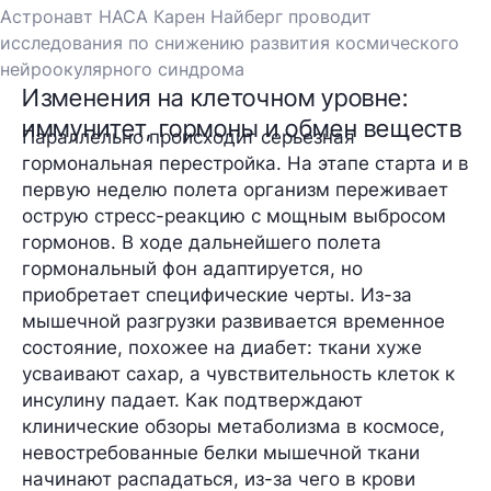
Астронавт НАСА Карен Найберг проводит
исследования по снижению развития космического
нейроокулярного синдрома
Изменения на клеточном уровне:
иммунитет, гормоны и обмен веществ
Параллельно происходит серьезная
гормональная перестройка. На этапе старта и в
первую неделю полета организм переживает
острую стресс-реакцию с мощным выбросом
гормонов. В ходе дальнейшего полета
гормональный фон адаптируется, но
приобретает специфические черты. Из-за
мышечной разгрузки развивается временное
состояние, похожее на диабет: ткани хуже
усваивают сахар, а чувствительность клеток к
инсулину падает. Как подтверждают
клинические обзоры метаболизма в космосе,
невостребованные белки мышечной ткани
начинают распадаться, из-за чего в крови