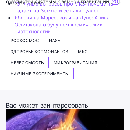
сосудистой системы к земной гравитации [
20
].
Читайте также:
13 глупых вопросов про МКС: почему не 
падает на Землю и есть ли туалет
Яблони на Марсе, козы на Луне: Алина 
Осьмакова о будущем космических 
биотехнологий
РОСКОСМОС
NASA
ЗДОРОВЬЕ КОСМОНАВТОВ
МКС
НЕВЕСОМОСТЬ
МИКРОГРАВИТАЦИЯ
НАУЧНЫЕ ЭКСПЕРИМЕНТЫ
Вас может заинтересовать