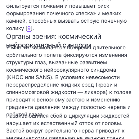
фильтруется почками и повышает риск
формирования почечного «песка» и мелких
камней, способных вызвать острую почечную
колику [
9
].
Органы зрения: космический
нейроокулярный синдром
У многих космонавтов во время длительного
орбитального полета фиксируются изменения
структуры глаз, вызванные развитием
космического нейроокулярного синдрома
(КНОС или SANS). В условиях невесомости
перераспределение жидких сред (крови и
спинномозговой жидкости — ликвора) к голове
приводит к венозному застою и изменению
градиента давления между полостью черепа и
орбитой глаза.
Развивающийся сбой в циркуляции жидкостей
нарушает их естественный отток от головы.
Застой вокруг зрительного нерва приводит к
механическому давлению на заднюю стенку