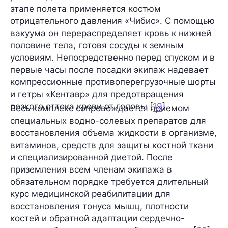
этапе полета применяется костюм
отрицательного давления «Чибис». С помощью
вакуума он перераспределяет кровь к нижней
половине тела, готовя сосуды к земным
условиям. Непосредственно перед спуском и в
первые часы после посадки экипаж надевает
компрессионные противоперегрузочные шорты
и гетры «Кентавр» для предотвращения
резкого оттока крови от головы [
19
].
Весь комплекс сопровождается приемом
специальных водно-солевых препаратов для
восстановления объема жидкости в организме,
витаминов, средств для защиты костной ткани
и специализированной диетой. После
приземления всем членам экипажа в
обязательном порядке требуется длительный
курс медицинской реабилитации для
восстановления тонуса мышц, плотности
костей и обратной адаптации сердечно-