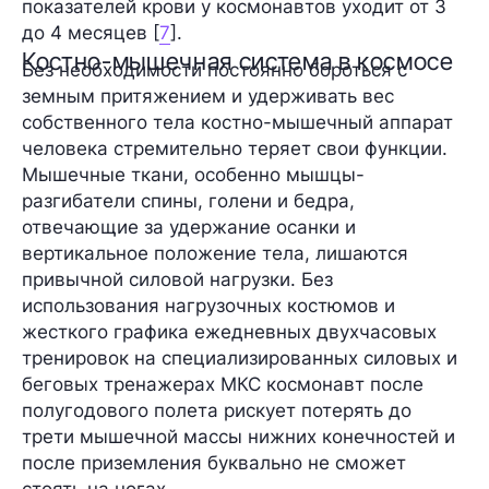
показателей крови у космонавтов уходит от 3
до 4 месяцев [
7
].
Костно-мышечная система в космосе
Без необходимости постоянно бороться с
земным притяжением и удерживать вес
собственного тела костно-мышечный аппарат
человека стремительно теряет свои функции.
Мышечные ткани, особенно мышцы-
разгибатели спины, голени и бедра,
отвечающие за удержание осанки и
вертикальное положение тела, лишаются
привычной силовой нагрузки. Без
использования нагрузочных костюмов и
жесткого графика ежедневных двухчасовых
тренировок на специализированных силовых и
беговых тренажерах МКС космонавт после
полугодового полета рискует потерять до
трети мышечной массы нижних конечностей и
после приземления буквально не сможет
стоять на ногах.