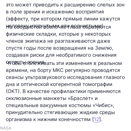
это может приводить к расширению слепых зон
в поле зрения и искажению восприятия
(эффекту, при котором прямые линии кажутся
человеку изогнутыми или волнистыми).
На сосудистой оболочке глаза образуются
физические складки, которые у некоторых
членов экипажа не разглаживаются даже
спустя годы после возвращения на Землю,
создавая риски для необратимого снижения
остроты зрения.
Чтобы отслеживать эти изменения в реальном
времени, на борту МКС регулярно проводятся
сеансы ультразвукового исследования глазного
дна и оптической когерентной томографии
(ОКТ). В качестве профилактики применяются
окклюзионные манжеты «Браслет» и
специальные вакуумные костюмы «Чибис»,
принудительно стягивающие жидкие среды
организма к нижним конечностям [
12
].
NASA