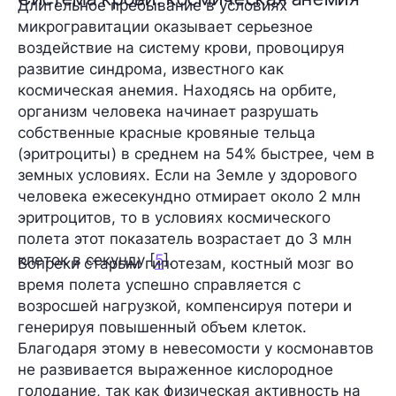
Длительное пребывание в условиях
микрогравитации оказывает серьезное
воздействие на систему крови, провоцируя
развитие синдрома, известного как
космическая анемия. Находясь на орбите,
организм человека начинает разрушать
собственные красные кровяные тельца
(эритроциты) в среднем на 54% быстрее, чем в
земных условиях. Если на Земле у здорового
человека ежесекундно отмирает около 2 млн
эритроцитов, то в условиях космического
полета этот показатель возрастает до 3 млн
клеток в секунду [
5
].
Вопреки старым гипотезам, костный мозг во
время полета успешно справляется с
возросшей нагрузкой, компенсируя потери и
генерируя повышенный объем клеток.
Благодаря этому в невесомости у космонавтов
не развивается выраженное кислородное
голодание, так как физическая активность на