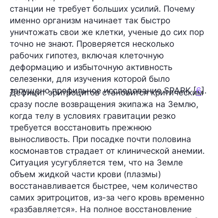
станции не требует больших усилий. Почему
именно организм начинает так быстро
уничтожать свои же клетки, ученые до сих пор
точно не знают. Проверяется несколько
рабочих гипотез, включая клеточную
деформацию и избыточную активность
селезенки, для изучения которой было
запущено профильное исследование SPARK [
6
].
Дефицит эритроцитов становится критическим
сразу после возвращения экипажа на Землю,
когда телу в условиях гравитации резко
требуется восстановить прежнюю
выносливость. При посадке почти половина
космонавтов страдает от клинической анемии.
Ситуация усугубляется тем, что на Земле
объем жидкой части крови (плазмы)
восстанавливается быстрее, чем количество
самих эритроцитов, из-за чего кровь временно
«разбавляется». На полное восстановление