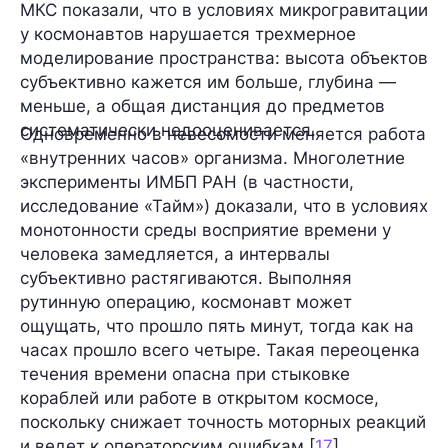
МКС показали, что в условиях микрогравитации
у космонавтов нарушается трехмерное
моделирование пространства: высота объектов
субъективно кажется им больше, глубина —
меньше, а общая дистанция до предметов
систематически недооценивается.
Одновременно в невесомости меняется работа
«внутренних часов» организма. Многолетние
эксперименты ИМБП РАН (в частности,
исследование «Тайм») доказали, что в условиях
монотонности среды восприятие времени у
человека замедляется, а интервалы
субъективно растягиваются. Выполняя
рутинную операцию, космонавт может
ощущать, что прошло пять минут, тогда как на
часах прошло всего четыре. Такая переоценка
течения времени опасна при стыковке
кораблей или работе в открытом космосе,
поскольку снижает точность моторных реакций
и ведет к операторским ошибкам [
17
].