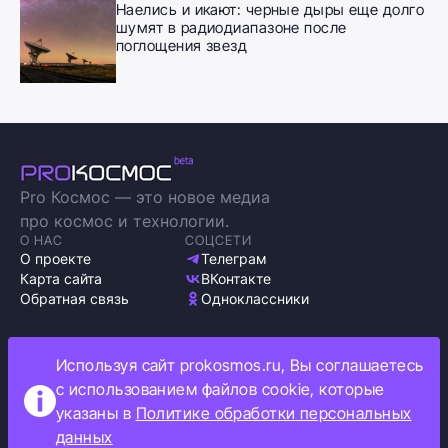
Наелись и икают: черные дыры еще долго
шумят в радиодиапазоне после
поглощения звезд
Pro Космос — это новое медиа
про космос и технологии.
О НАС
СОЦСЕТИ
О проекте
Телеграм
Карта сайта
ВКонтакте
Обратная связь
Одноклассники
Используя сайт prokosmos.ru, Вы соглашаетесь
с использованием файлов cookie, которые
Политика обработки персональных данных
указаны в
Политике обработки персональных
Как мы используем cookie
данных
Информация об ограничениях