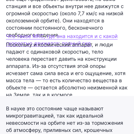
станция и все объекты внутри нее движутся с
огромной скоростью (около 7,7 км/с на низкой
околоземной орбите). Они находятся в
состоянии постоянного, бесконечного
свободного падения.
Что такое МКС, где она находится и с какой
скоростью движется: полный гид
Поскольку и космический аппарат, и люди
падают с одинаковой скоростью, тело
человека перестает давить на конструкции
аппарата. Из-за отсутствия этой опоры
исчезает сама сила веса и его ощущение, хотя
масса тела — то есть количество вещества в
объекте — остается абсолютно неизменной как
на Земле, так и в космосе.
В науке это состояние чаще называют
микрогравитацией, так как идеальной
невесомости на орбите нет из-за торможения
об атмосферу, приливных сил, крошечных