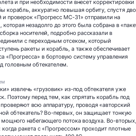
олета и при необходимости внесет корректировки 
ы корабль, аккуратно повышая орбиту, спустя дв
 и проверок «Прогресс МС-31» отправили на
, которая незадолго до этого была собрана в «паке
 сборка носителей, подробно рассказали в
соединили с переходным отсеком, который
тупень ракеты и корабль, а также обеспечивает
са «Прогресса» в бортовую систему управления
од головным обтекателем.
ем
ки» извлечь «грузовик» из-под обтекателя уже
к. Поэтому перед тем, как спрятать корабль под
проверяют всю аппаратуру, проводя «авторский
вной обтекатель? Во-первых, он защищает тонкую
т мощного набегающего потока воздуха. Во-вторых
: когда ракета с «Прогрессом» проходит плотные