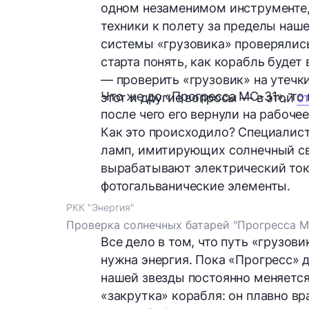
одном незаменимом инструменте,
техники к полету за пределы наше
системы «грузовика» проверялись
старта понять, как корабль будет
— проверить «грузовик» на утечки.
Что же до «Прогресса МС-31», то
этот и другие вопросы — в этой
с
после чего его вернули на рабоче
Как это происходило? Специали
ламп, имитирующих солнечный св
вырабатывают электрический ток,
фотогальванические элементы.
РКК "Энергия"
Проверка солнечных батарей "Прогресса М
Все дело в том, что путь «грузов
нужна
энергия
. Пока «Прогресс» 
нашей звезды постоянно меняется
«закрутка» корабля: он плавно вр