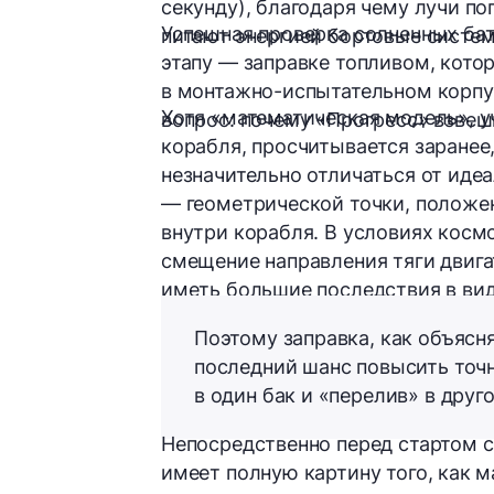
секунду), благодаря чему лучи по
Успешная проверка солнечных бат
питают энергией бортовые систе
этапу — заправке топливом, котор
в монтажно-испытательном корпус
Хотя «математическая модель», 
вопрос: почему «Прогресс» взвеш
корабля,
просчитывается заранее
незначительно отличаться от иде
— геометрической точки, положе
внутри корабля. В условиях кос
смещение направления тяги двига
иметь большие последствия в вид
Поэтому заправка, как объясн
последний шанс повысить точ
в один бак и «перелив» в друго
Непосредственно перед стартом 
имеет полную картину того, как 