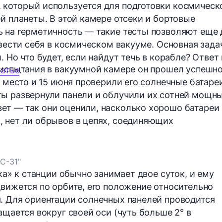
 который используется для подготовки космическ
й планеты. В этой камере отсеки и бортовые
 на герметичность — такие тесты позволяют еще 
 вести себя в космическом вакууме. Основная зада
 Но что будет, если найдут течь в корабле? Ответ 
 испытания в вакуумной камере он прошел успешно
татье
.
е место и 15 июня проверили его солнечные батареи
сты
развернули
панели и облучили их сотней мощн
ет — так они оценили, насколько хорошо батареи
 нет ли обрывов в цепях, соединяющих
С-31"
ика» к станции обычно занимает
двое суток
, и ему
движется по орбите, его положение относительно
. Для ориентации солнечных панелей проводится
ащается вокруг своей оси (чуть больше 2° в