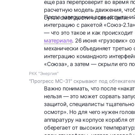
еще раз перепроверит во время п
расчетную модель движения, чтоб
После завершения всех испытаний
суток смог достичь своей цели.
интеграцию с ракетой «Союз-2.1а»
— что это такое и как происходит
материале
. 26 июня «грузовик» 
механически объединяет третью с
интеграцию командного интерфей
«Союза», а затем — скрыли его п
РКК "Энергия"
"Прогресс МС-31" скрывают под обтекател
Важно понимать, что после «накат
нельзя — это может сорвать запус
защитой, специалисты тщательно 
осмотр». Но для чего нужен голо
аппаратуру на корпусе корабля о
оберегает от высоких температур