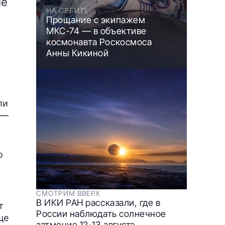
ие
НА ОРБИТЕ
Прощание с экипажем
МКС-74 — в объективе
космонавта Роскосмоса
Анны Кикиной
ли
—
о
СМОТРИМ ВВЕРХ
В ИКИ РАН рассказали, где в
т
России наблюдать солнечное
ще
затмение 12-13 августа