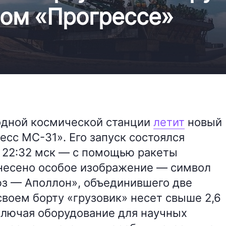
вом «Прогрессе»
одной космической станции
летит
новый
есс МС-31». Его запуск состоялся
в 22:32 мск — с помощью ракеты
анесено особое изображение — символ
юз — Аполлон», объединившего две
воем борту «грузовик» несет свыше 2,6
ключая оборудование для научных