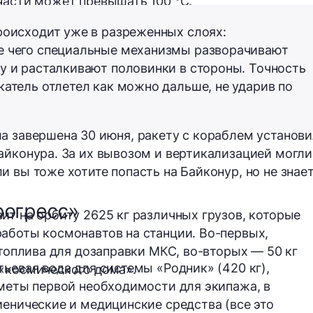
 части
может превышать 100 °C
.
роисходит уже в разреженных слоях:
е чего специальные механизмы разворачивают
у и расталкивают половинки в стороны. Точность
катель отлетел как можно дальше, не ударив по
а завершена 30 июня, ракету с кораблем установ
айконура. За их вывозом и вертикализацией могли
 вы тоже хотите попасть на Байконур, но не знае
рогресс»
вит на орбиту
2625 кг
различных грузов, которые
аботы космонавтов на станции. Во-первых,
топлива для дозаправки МКС, во-вторых —
50 кг
тьевая вода для системы «Родник» (
420 кг
),
«космического дома».
дметы первой необходимости для экипажа, в
иенические и медицинские средства (все это