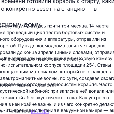
времени готовили корабль к старту, как
то конкретно везет на станцию — в
ескому дому
олету на МКС велась почти три месяца. 14 марта
еме прошедший цикл тестов бортовых систем и
ого оборудования и аппаратуры, отправили из
орогой. Путь до космодрома занял четыре дня,
ировали до конца апреля (иными словами, отправи
 мая отправили на испытания в
безэховую камеру
оей очереди для подготовки к старту).
но-испытательном корпусе площадки 254. Стены
поглощающим материалом, который
не отражает, а
электромагнитные волны, по сути, создавая своег
онирование бортовых радиосистем корабля. Часто
уются «тишина» космоса.
кустической кабиной
: при записи в ней вокала или
я «чистой» без акустического эха. Как устроена
ния в ней крайне важны и из чего конкретно делаю
С-31» прошел испытания в вакуумной камере — е
л — читайте в
разборе
.