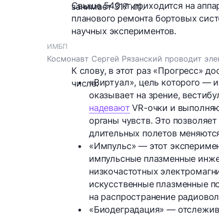
Свыше
540 кг
приходится на аппа
занимает
317 кг
).
планового ремонта бортовых сист
научных экспериментов.
ИМБП
Космонавт Сергей Рязанский проводит эле
К слову, в этот раз «Прогресс» д
«Виртуал»
, цель которого — и
числе:
надевают
 VR-очки и выполняю
органы чувств. Это позволяет
длительных полетов меняются
«Импульс» 
— этот эксперимен
импульсные плазменные инже
низкочастотных электромагни
искусственные плазменные п
на распространение радиовол
«Биодеградация»
 — отслежива