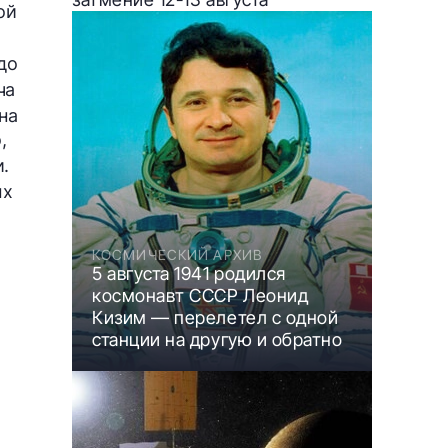
ой
до
ча
на
,
.
ых
КОСМИЧЕСКИЙ АРХИВ
5 августа 1941 родился
космонавт СССР Леонид
Кизим — перелетел с одной
станции на другую и обратно