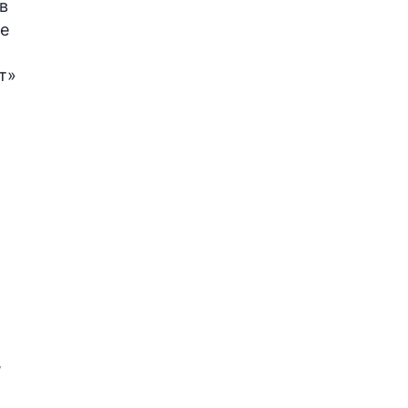
в
ое
т»
,