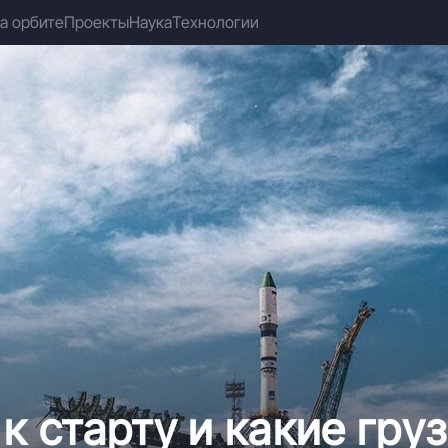
а орбите
Проекты
Наука
Технологии
к старту и какие груз