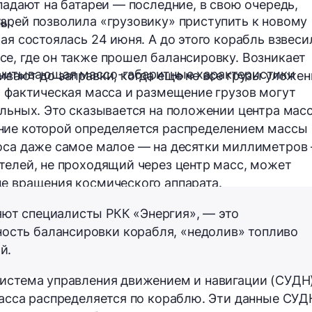
падают на батареи — последние, в свою очередь,
арей позволила «грузовику» приступить к новому
мы.
ая состоялась 24 июня. А до этого корабль взвеси
е, где он также прошел балансировку. Возникает
учитывающая массо-габаритные характеристики
ивают до заправки, когда еще не все грузы уложе
, фактическая масса и размещение грузов могут
альных. Это сказывается на положении центра мас
ние которой определяется распределением массы
моса даже самое малое —
на десятки миллиметров
телей, не проходящий через центр масс, может
е вращения космического аппарата.
яют специалисты РКК «Энергия», — это
ность балансировки корабля, «недолив» топливо
й.
система управления движением и навигации (СУДН
масса
распределяется
по кораблю. Эти данные СУД