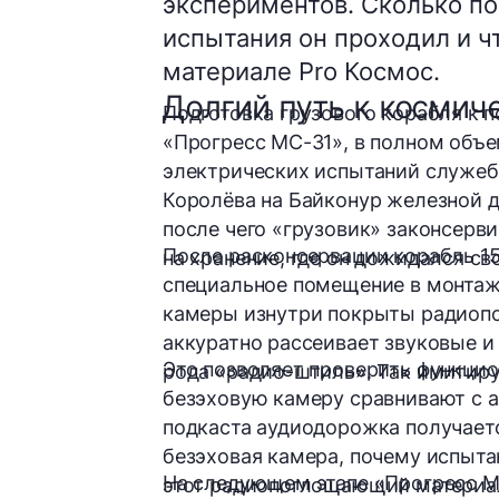
экспериментов. Сколько по 
испытания он проходил и ч
материале Pro Космос.
Долгий путь к космич
Подготовка грузового корабля к п
«Прогресс МС-31», в полном объ
электрических испытаний служебн
Королёва на Байконур железной д
после чего «грузовик» законсерв
После расконсервации корабль 15
на хранение, где он дожидался св
специальное помещение в монтаж
камеры изнутри покрыты радио
аккуратно рассеивает
звуковые и 
Это позволяет проверить функци
рода «радио-штиль». Так имитир
безэховую камеру сравнивают с
а
подкаста аудиодорожка получаетс
безэховая камера, почему испыта
На следующем этапе «Прогресс М
этот радиопоглощающий материа