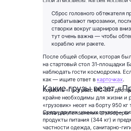
слои атмосферы, нагрев носовой
Сброс головного обтекателя п
срабатывают пирозамки, посл
створки вокруг шарниров вниз
тут очень важна — чтобы обте
кораблю или ракете.
После общей сборки, которая был
на стартовый стол 31-площадки Б
наблюдать гости космодрома. Если
как — ищите ответ в
карточках
.
Какие грузы везет «П
Корабль «Прогресс МС-31» доста
крайне необходимы для жизни и р
«грузовик» несет на борту
950 кг
Среди других ценных грузов — пи
азота для пополнения атмосферы 
продукты питания (
344 кг
) и пре
частности одежда, санитарно-гиг