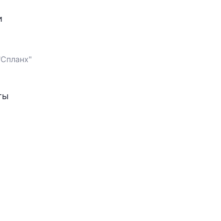
и
"Спланх"
оказывает на зрение, вестибулярный аппарат и ориентацию человека. Космонавты 