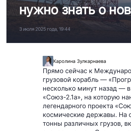
нужно знать о но
3 июля 2025 года, 19:44
Каролина Зулкарнаева
Прямо сейчас к Междунар
грузовой корабль — «Прогр
несколько минут назад — 
«Союз-2.1а», на которую н
легендарного проекта «Со
космические державы. На с
тонны различных грузов, в