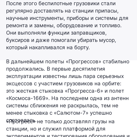
После этого беспилотные грузовики стали
регулярно доставлять на станции припасы,
научные инструменты, приборы и системы для
ремонта и замены, оборудование и топливо.
Они выполняли функции заправщиков,
буксиров и даже помогали убирать мусор,
который накапливался на борту.
В дальнейшем полеты «Прогрессов» стабильно
продолжались. В первые десятилетия
эксплуатации известны лишь
пара
серьезных
эксцессов с участием грузовиков на орбите:
это жесткая стыковка «Прогресса-6» и полет
«Космоса-1669». На последнем одна из антенн
системы сближения не раскрылась, тем не
менее стыковка с «Салютом-7» успешно
состоялась.
«Прогресс» не только доставлял грузы на
станции, но и служил платформой для
экспериментов и тестирования оборудования и