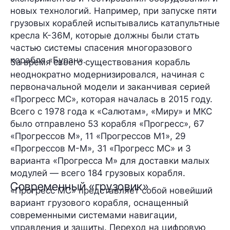
новых технологий. Например, при запуске пяти
грузовых кораблей испытывались катапультные
кресла К-36М, которые должны были стать
частью системы спасения многоразового
корабля «Буран».
За время своего существования корабль
неоднократно модернизировался, начиная с
первоначальной модели и заканчивая серией
«Прогресс МС», которая началась в 2015 году.
Всего с 1978 года к «Салютам», «Миру» и МКС
было отправлено 53 корабля «Прогресс», 67
«Прогрессов М», 11 «Прогрессов М1», 29
«Прогрессов М-М», 31 «Прогресс МС» и 3
варианта «Прогресса М» для доставки малых
модулей — всего
184 грузовых корабля
.
Современный «грузовик»
«Прогресс МС» представляет собой
новейший
вариант
грузового корабля, оснащенный
современными системами навигации,
управления и защиты. Переход на цифровую