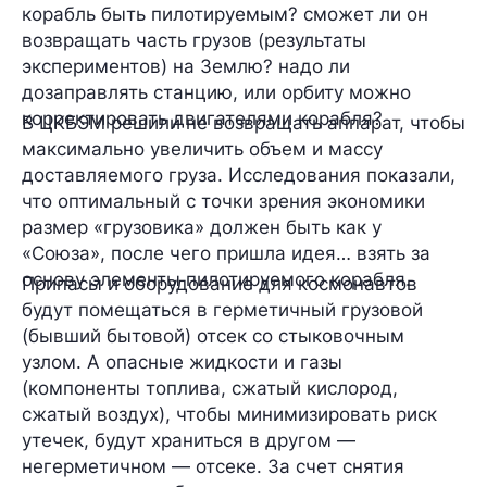
корабль быть пилотируемым? сможет ли он
возвращать часть грузов (результаты
экспериментов) на Землю? надо ли
дозаправлять станцию, или орбиту можно
корректировать двигателями корабля?
В ЦКБЭМ решили не возвращать аппарат, чтобы
максимально увеличить объем и массу
доставляемого груза. Исследования показали,
что оптимальный с точки зрения экономики
размер «грузовика» должен быть как у
«Союза», после чего пришла идея… взять за
основу элементы пилотируемого корабля.
Припасы и оборудование для космонавтов
будут помещаться в герметичный грузовой
(бывший бытовой) отсек со стыковочным
узлом. А опасные жидкости и газы
(компоненты топлива, сжатый кислород,
сжатый воздух), чтобы минимизировать риск
утечек, будут храниться в другом —
негерметичном — отсеке. За счет снятия