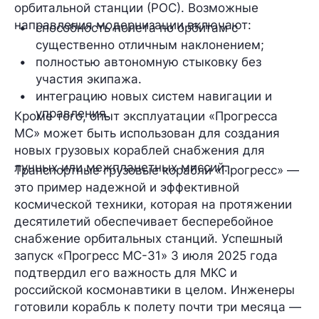
орбитальной станции (РОС)
. Возможные
направления модернизации включают:
способность полета по орбитам с 
существенно отличным наклонением;
полностью автономную стыковку без 
участия экипажа.
интеграцию новых систем навигации и 
управления.
Кроме того, опыт эксплуатации «Прогресса
МС» может быть использован для создания
новых грузовых кораблей снабжения для
лунных или межпланетных миссий.
Транспортные грузовые корабли «Прогресс» —
это пример надежной и эффективной
космической техники, которая на протяжении
десятилетий обеспечивает бесперебойное
снабжение орбитальных станций. Успешный
запуск «Прогресс МС-31» 3 июля 2025 года
подтвердил его важность для МКС и
российской космонавтики в целом. Инженеры
готовили корабль к полету почти три месяца —