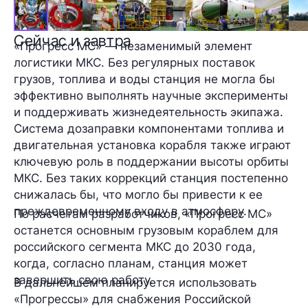
Сейчас и завтра
«Прогресс МС» —
незаменимый элемент
логистики МКС
. Без регулярных поставок
грузов, топлива и воды станция не могла бы
эффективно выполнять научные эксперименты
и поддерживать жизнедеятельность экипажа.
Система дозаправки компонентами топлива и
двигательная установка корабля также играют
ключевую роль в поддержании высоты орбиты
МКС. Без таких коррекций станция постепенно
снижалась бы, что могло бы привести к ее
преждевременному входу в атмосферу.
По расчетам разработчиков, «Прогресс МС»
останется
основным
грузовым кораблем для
российского сегмента МКС до 2030 года,
когда, согласно планам, станция может
завершить свою работу.
В дальнейшем планируется использовать
«Прогрессы» для снабжения
Российской