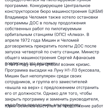
программе. Конкурирующее Центральное
конструкторское бюро машиностроения (ЦКБМ)
Владимира Челомея также хотело остановки
программы ДОС в пользу продолжения
собственных работ по пилотируемым
орбитальным станциям (ОПС) «Алмаз». В
апреле 1972 года Мишин и Челомей
договорились
прекратить полеты ДОС
после
запуска четвертой по счету станции. Министр
общего машиностроения Сергей Афанасьев
поддержал это решение.
В 1973 году внутри ЦКБЭМ
возник кризис
.
Программа высадки на Луну Н1-Л3 буксовала,
Мишин был непопулярен среди своих
сотрудников, и группа его заместителей
«вышла на верх» с предложением отстранить
его от должности. Однако для того, чтобы
закрыть программу и заменить руководителя,
надо было предложить
альтернативу
.
Юрий Семенов выступал за продолжение работ