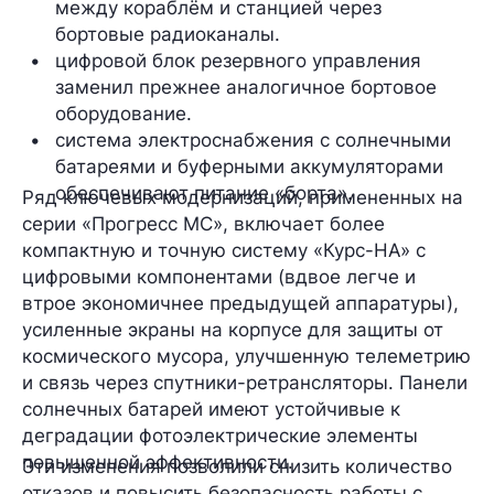
между кораблём и станцией через 
бортовые радиоканалы.
цифровой блок резервного управления 
заменил прежнее аналогичное бортовое 
оборудование.
система электроснабжения с солнечными 
батареями и буферными аккумуляторами 
обеспечивают питание «борта».
Ряд ключевых модернизаций, примененных на
серии «Прогресс МС», включает более
компактную и точную систему «Курс-НА» с
цифровыми компонентами (вдвое легче и
втрое экономичнее предыдущей аппаратуры),
усиленные экраны на корпусе для защиты от
космического мусора, улучшенную телеметрию
и связь через спутники-ретрансляторы. Панели
солнечных батарей имеют устойчивые к
деградации фотоэлектрические элементы
повышенной эффективности.
Эти изменения позволили снизить количество
отказов и повысить безопасность работы с