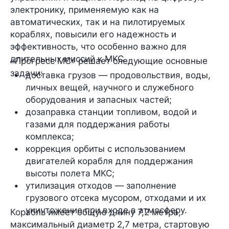
электронику, применяемую как на
автоматических, так и на пилотируемых
кораблях, повысили его надежность и
эффективность, что особенно важно для
длительных миссий к МКС.
«Прогресс МС» решает следующие основные
задачи:
доставка грузов — продовольствия, воды, 
личных вещей, научного и служебного 
оборудования и запасных частей;
дозаправка станции топливом, водой и 
газами для поддержания работы 
комплекса;
коррекция орбиты с использованием 
двигателей корабля для поддержания 
высоты полета МКС;
утилизация отходов — заполнение 
грузового отсека мусором, отходами и их 
уничтожение при входе в атмосферу.
Корабль имеет общую длину
7,2 метра
,
максимальный диаметр
2,7 метра
, стартовую