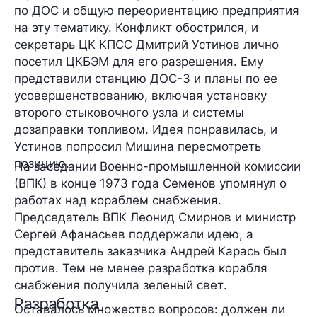
по ДОС и общую переориентацию предприятия
на эту тематику. Конфликт обострился, и
секретарь ЦК КПСС Дмитрий Устинов лично
посетил ЦКБЭМ для его разрешения. Ему
представили станцию ДОС-3 и планы по ее
усовершенствованию, включая установку
второго стыковочного узла и системы
дозаправки топливом. Идея понравилась, и
Устинов попросил Мишина пересмотреть
позицию.
На заседании Военно-промышленной комиссии
(ВПК) в конце 1973 года Семенов упомянул о
работах над кораблем снабжения.
Председатель ВПК Леонид Смирнов и министр
Сергей Афанасьев поддержали идею, а
представитель заказчика Андрей Карась был
против. Тем не менее разработка корабля
снабжения
получила зеленый свет
.
Разработка
Оставалось множество вопросов: должен ли