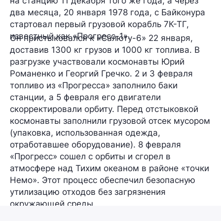
на станцию 11 декабря того же года, а через
два месяца, 20 января 1978 года, с Байконура
стартовал первый грузовой корабль 7К-ТГ,
известный как
«Прогресс-1»
.
Он пристыковался к «Салюту-6» 22 января,
доставив 1300 кг грузов и 1000 кг топлива. В
разгрузке участвовали космонавты Юрий
Романенко и Георгий Гречко. 2 и 3 февраля
топливо из «Прогресса» заполнило баки
станции, а 5 февраля его двигатели
скорректировали орбиту. Перед отстыковкой
космонавты заполнили грузовой отсек мусором
(упаковка, использованная одежда,
отработавшее оборудование). 8 февраля
«Прогресс» сошел с орбиты и сгорел в
атмосфере над Тихим океаном в районе «точки
Немо». Этот процесс обеспечил безопасную
утилизацию отходов без загрязнения
окружающей среды.