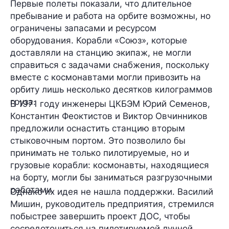
Первые полеты показали, что длительное
пребывание и работа на орбите возможны, но
ограничены запасами и ресурсом
оборудования. Корабли «Союз», которые
доставляли на станцию экипаж, не могли
справиться с задачами снабжения, поскольку
вместе с космонавтами могли привозить на
орбиту лишь несколько десятков килограммов
груза.
В 1971 году инженеры ЦКБЭМ Юрий Семенов,
Константин Феоктистов и Виктор Овчинников
предложили оснастить станцию
вторым
стыковочным портом
. Это позволило бы
принимать не только пилотируемые, но и
грузовые корабли: космонавты, находящиеся
на борту, могли бы заниматься разгрузочными
работами.
Однако их идея
не нашла поддержки
. Василий
Мишин, руководитель предприятия, стремился
побыстрее завершить проект ДОС, чтобы
сосредоточиться на пилотируемой лунной