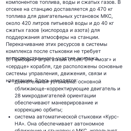
компонентов топлива, воды и сжатых газов. В
отсеке на станцию доставляется до 470 кг
топлива для двигательных установок МКС,
около 420 литров питьевой воды и до 40 кг
сжатых газов (кислорода и азота) для
поддержания атмосферы на станции.
Перекачивание этих ресурсов в системы
комплекса после стыковки не требует
непосредственного участия экипажа.
3. Приборно-агрегатный отсек. Это «мозг» и
«сердце» корабля, где расположены основные
системы управления, движения, связи и
навигации. Здесь находятся:
двигательная установка: основной 
сближающе-корректирующие двигатель и 
28 микродвигателей ориентации 
обеспечивают маневрирование и 
коррекцию орбиты;
система автоматической стыковки «Курс-
НА». Она обеспечивает автономное 
сближение и стыковку с МКС, использует 