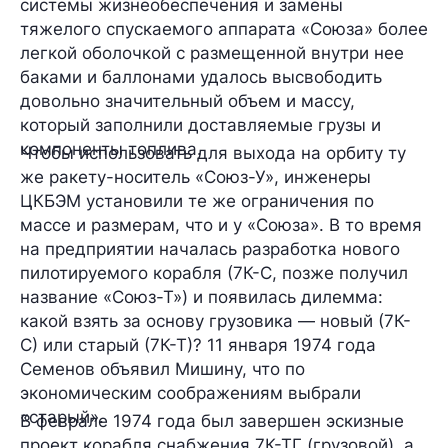
системы жизнеобеспечения и замены
тяжелого спускаемого аппарата «Союза» более
легкой оболочкой с размещенной внутри нее
баками и баллонами удалось высвободить
довольно значительный объем и массу,
который заполнили доставляемые грузы и
компоненты топлива.
Чтобы использовать для выхода на орбиту ту
же ракету-носитель «Союз-У», инженеры
ЦКБЭМ установили те же ограничения по
массе и размерам, что и у «Союза». В то время
на предприятии началась разработка нового
пилотируемого корабля (7К-С, позже получил
название «Союз-Т») и появилась дилемма:
какой взять за основу грузовика — новый (7К-
С) или старый (7К-Т)? 11 января 1974 года
Семенов объявил Мишину, что по
экономическим соображениям выбрали
«старый».
В феврале 1974 года был завершен эскизные
проект корабля снабжения 7К-ТГ (грузовой), а