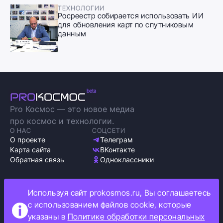
ТЕХНОЛОГИИ
Росреестр собирается использовать ИИ
для обновления карт по спутниковым
данным
Pro Космос — это новое медиа
про космос и технологии.
О НАС
СОЦСЕТИ
О проекте
Телеграм
Карта сайта
ВКонтакте
Обратная связь
Одноклассники
Используя сайт prokosmos.ru, Вы соглашаетесь
с использованием файлов cookie, которые
Политика обработки персональных данных
указаны в
Политике обработки персональных
Как мы используем cookie