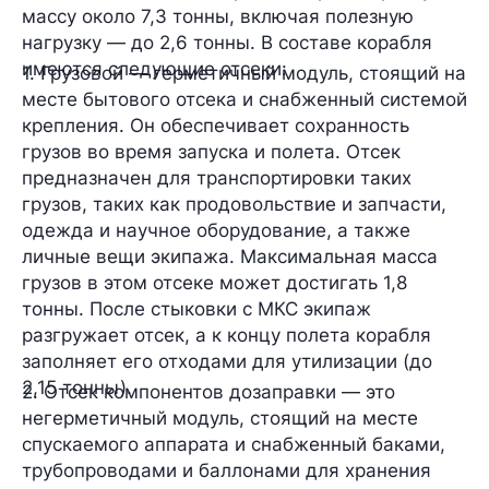
массу
около 7,3 тонны
, включая полезную
нагрузку —
до 2,6 тонны
. В составе корабля
имеются следующие
отсеки
:
1. Грузовой — герметичный модуль, стоящий на
месте бытового отсека и снабженный системой
крепления. Он обеспечивает сохранность
грузов во время запуска и полета. Отсек
предназначен для транспортировки таких
грузов, таких как продовольствие и запчасти,
одежда и научное оборудование, а также
личные вещи экипажа. Максимальная масса
грузов в этом отсеке может достигать 1,8
тонны. После стыковки с МКС экипаж
разгружает отсек, а к концу полета корабля
заполняет его отходами для утилизации (до
2,15 тонны).
2. Отсек компонентов дозаправки — это
негерметичный модуль, стоящий на месте
спускаемого аппарата и снабженный баками,
трубопроводами и баллонами для хранения