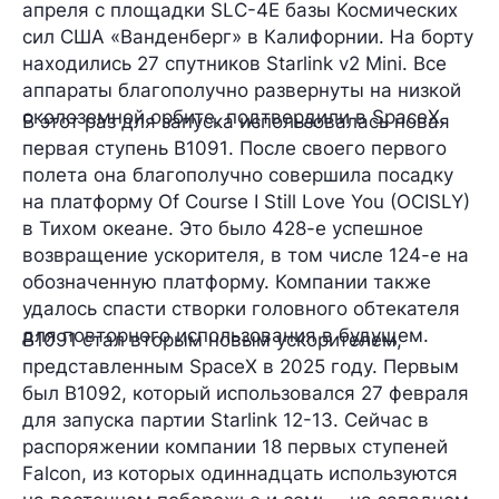
апреля
с площадки SLC-4E базы Космических
сил США «Ванденберг» в Калифорнии. На борту
находились
27 спутников
Starlink v2 Mini. Все
аппараты благополучно развернуты на низкой
околоземной орбите, подтвердили в SpaceX.
В этот раз для запуска использовалась
новая
первая ступень
B1091
. После своего первого
полета она благополучно совершила посадку
на платформу Of Course I Still Love You (OCISLY)
в Тихом океане. Это было
428-е
успешное
возвращение ускорителя, в том числе
124-е
на
обозначенную платформу. Компании также
удалось спасти створки головного обтекателя
для повторного использования в будущем.
B1091 стал вторым новым ускорителем,
представленным SpaceX в 2025 году. Первым
был B1092, который использовался 27 февраля
для запуска партии Starlink 12-13. Сейчас в
распоряжении компании
18 первых ступеней
Falcon, из которых одиннадцать используются