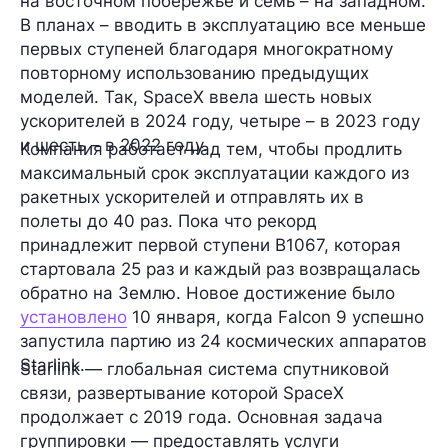
на восточном побережье и семь – на западном.
В планах – вводить в эксплуатацию все меньше
первых ступеней благодаря многократному
повторному использованию предыдущих
моделей. Так, SpaceX ввела шесть новых
ускорителей в 2024 году, четыре – в 2023 году
и шесть – в 2022 году.
Компания работает над тем, чтобы продлить
максимальный срок эксплуатации каждого из
ракетных ускорителей и отправлять их в
полеты
до 40 раз.
Пока что рекорд
принадлежит первой ступени B1067, которая
стартовала
25 раз
и каждый раз возвращалась
обратно на Землю. Новое достижение было
установлено
10 января, когда Falcon 9 успешно
запустила партию из 24 космических аппаратов
Starlink.
Starlink
— глобальная система спутниковой
связи, развертывание которой SpaceX
продолжает с 2019 года. Основная задача
группировки — предоставлять услуги