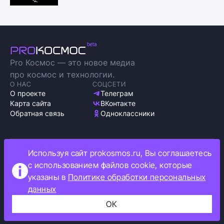
Pro Космос — это новое медиа
про космос и технологии.
О НАС
СОЦСЕТИ
О проекте
Телеграм
Карта сайта
ВКонтакте
Обратная связь
Одноклассники
Используя сайт prokosmos.ru, Вы соглашаетесь
Политика обработки персональных данных
с использованием файлов cookie, которые
Как мы используем cookie
указаны в
Политике обработки персональных
Информация об ограничениях
данных
Прокосмос © 2023
+16
ОК