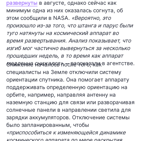
развернуты
в августе, однако сейчас как
минимум одна из них оказалась согнута, об
этом сообщили в NASA.
«Вероятно, это
произошло из-за того, что штанга и парус были
туго натянуты на космический аппарат во
время развертывания. Анализ показывает, что
изгиб мог частично вывернуться за несколько
прошедших недель, в то время как аппарат
медленно снижался»
, – рассказали в агентстве.
Снижение началось после того, как
специалисты на Земле отключили систему
ориентации спутника. Она помогает аппарату
поддерживать определенную ориентацию на
орбите, например, направляя антенну на
наземную станцию для связи или разворачивая
солнечные панели в направлении светила для
зарядки аккумуляторов. Отключение системы
было запланированным, чтобы
«приспособиться к изменяющейся динамике
космического аппарата по мере раскрытия