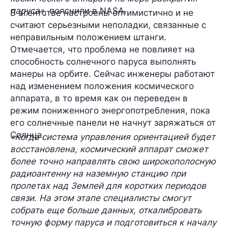
паруса»
, пояснили в NASA.
В агентстве настроены оптимистично и не
считают серьезными неполадки, связанные с
неправильным положением штанги.
Отмечается, что проблема
не повлияет
на
способность солнечного паруса выполнять
манеры на орбите. Сейчас инженеры работают
над изменением положения космического
аппарата, в то время как он переведен в
режим пониженного энергопотребления,
пока
его солнечные панели не начнут заряжаться от
Солнца.
«Когда система управления ориентацией будет
восстановлена, космический аппарат сможет
более точно направлять свою широкополосную
радиоантенну на наземную станцию при
пролетах над Землей для коротких периодов
связи. На этом этапе специалисты смогут
собрать еще больше данных, откалибровать
точную форму паруса и подготовиться к началу