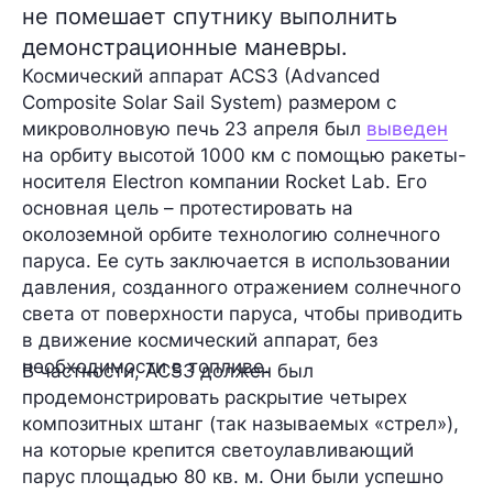
не помешает спутнику выполнить
демонстрационные маневры.
Космический аппарат ACS3 (
Advanced
Composite Solar Sail System
) размером с
микроволновую печь 23 апреля был
выведен
на орбиту высотой 1000 км с помощью ракеты-
носителя
Electron
компании
Rocket Lab. Его
основная цель – протестировать на
околоземной орбите технологию солнечного
паруса. Ее суть заключается в использовании
давления, созданного отражением солнечного
света от поверхности паруса, чтобы приводить
в движение космический аппарат, без
необходимости в топливе.
В частности, ACS3 должен был
продемонстрировать раскрытие четырех
композитных штанг (так называемых «стрел»),
на которые крепится светоулавливающий
парус площадью 80 кв. м. Они были успешно