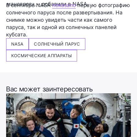
маневров»
, – добавили в NASA.
В сентябре NASA
показало
первую фотографию
солнечного паруса после развертывания. На
снимке можно увидеть части как самого
паруса, так и одной из солнечных панелей
кубсата.
NASA
СОЛНЕЧНЫЙ ПАРУС
КОСМИЧЕСКИЕ АППАРАТЫ
Вас может заинтересовать