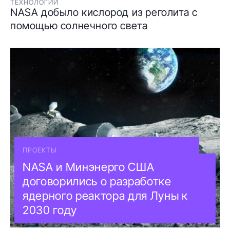
ТЕХНОЛОГИИ
NASA добыло кислород из реголита с
помощью солнечного света
ПРОЕКТЫ
NASA и Минэнерго США
договорились о разработке
ядерного реактора для Луны к
2030 году