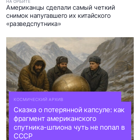
НА ОРБИТЕ
Американцы сделали самый четкий
снимок напугавшего их китайского
«разведспутника»
КОСМИЧЕСКИЙ АРХИВ
Сказка о потерянной капсуле: как
фрагмент американского
спутника-шпиона чуть не попал в
СССР