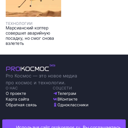
ТЕХНОЛОГИИ
Марсианский коптер
совершил аварийную
посадку, но смог снова
взлететь
Pro Космос — это новое медиа
про космос и технологии.
О НАС
СОЦСЕТИ
О проекте
Телеграм
Карта сайта
ВКонтакте
Обратная связь
Одноклассники
Используя сайт prokosmos.ru, Вы соглашаетесь