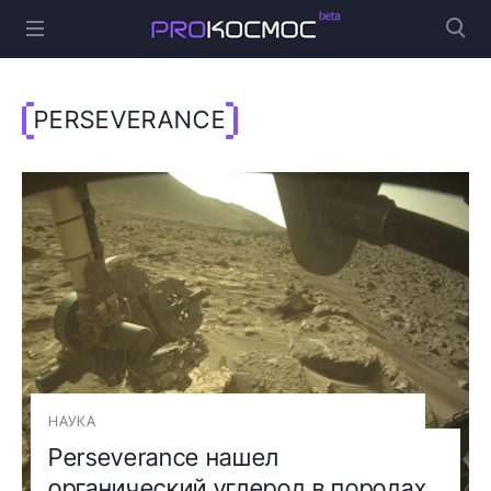
PERSEVERANCE
НАУКА
Perseverance нашел
органический углерод в породах