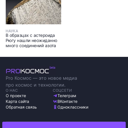
НАУКА
В образцах с астероида
Рюгу нашли неожиданно
много соединений азота
Pro Космос — это новое медиа
про космос и технологии.
О НАС
СОЦСЕТИ
О проекте
Телеграм
Карта сайта
ВКонтакте
Обратная связь
Одноклассники