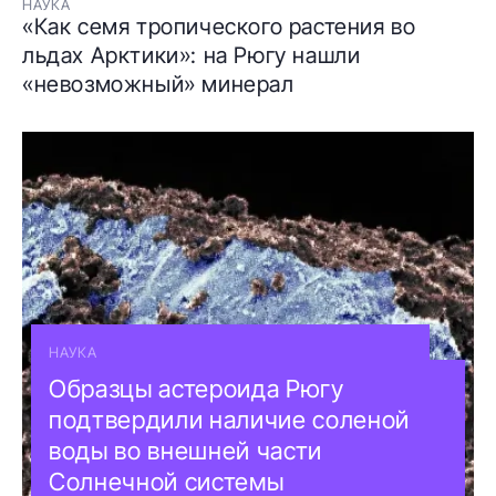
НАУКА
«Как семя тропического растения во
льдах Арктики»: на Рюгу нашли
«невозможный» минерал
НАУКА
Образцы астероида Рюгу
подтвердили наличие соленой
воды во внешней части
Солнечной системы