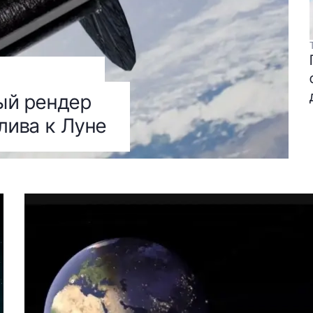
вый рендер
лива к Луне