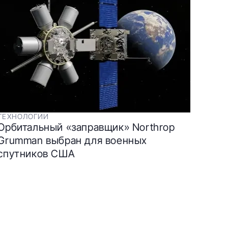
ТЕХНОЛОГИИ
Орбитальный «заправщик» Northrop
Grumman выбран для военных
спутников США