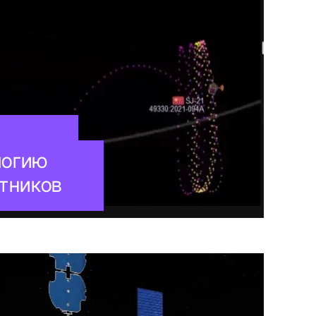
логию
тников