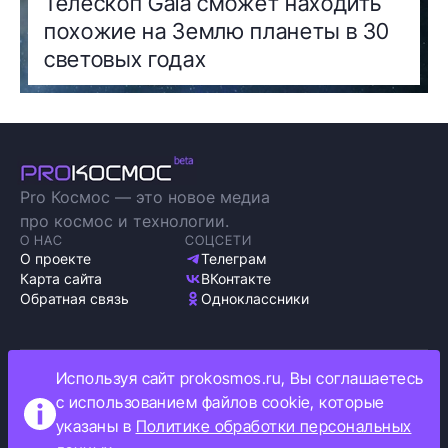
Телескоп Gaia сможет находить
похожие на Землю планеты в 30
световых годах
Pro Космос — это новое медиа
про космос и технологии.
О НАС
СОЦСЕТИ
О проекте
Телеграм
Карта сайта
ВКонтакте
Обратная связь
Одноклассники
Используя сайт prokosmos.ru, Вы соглашаетесь
Политика обработки персональных данных
с использованием файлов cookie, которые
Как мы используем cookie
указаны в
Политике обработки персональных
Информация об ограничениях