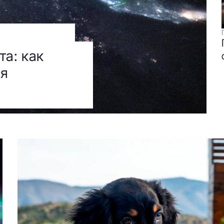
та: как
ля