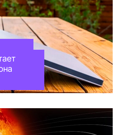
тает
она