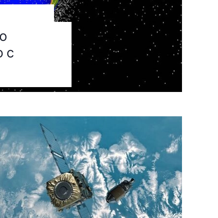
ю
о с