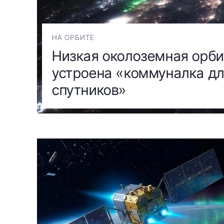
НА ОРБИТЕ
Низкая околоземная орби
устроена «коммуналка д
спутников»