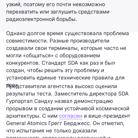
узкий, поэтому его почти невозможно
перехватить или заглушить средствами
радиоэлектронной борьбы
.
Однако долгое время существовала проблема
совместимости. Разные производители
создавали свои терминалы, которые часто не
могли «общаться» с оборудованием
конкурентов. Стандарт SDA как раз и был
создан, чтобы решить эту проблему и
установить единые технические правила для
всех.
Представители агентства высоко оценили
результаты теста. Заместитель директора SDA
Гурпартап Сандху
назвал демонстрацию
прорывом в создании устойчивой космической
архитектуры. С ним
согласен
и вице-президент
General Atomics Грегг Берджесс. Он отметил,
что испытания не только доказали
возможность связи между воздушной и