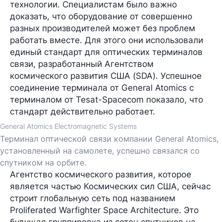
технологии. Специалистам было важно
доказать, что оборудование от совершенно
разных производителей может без проблем
работать вместе. Для этого они использовали
единый стандарт для оптических терминалов
связи, разработанный
Агентством
космического развития США
(SDA). Успешное
соединение терминала от General Atomics с
терминалом от Tesat-Spacecom показало, что
стандарт действительно работает.
General Atomics Electromagnetic Systems
Терминал оптической связи компании General Atomics,
установленный на самолете, успешно связался со
спутником на орбите.
Агентство космического развития, которое
является частью
Космических сил США
, сейчас
строит глобальную сеть под названием
Proliferated Warfighter Space Architecture
. Это
будущая группировка из сотен спутников на