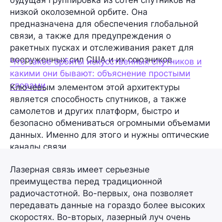
низкой околоземной орбите
. Она
предназначена для обеспечения глобальной
связи, а также для предупреждения о
ракетных пусках и отслеживания ракет для
вооруженных сил США и их союзников.
Что такое орбиты искусственных спутников и
какими они бывают: объяснение простыми
словами
Ключевым элементом этой архитектуры
является способность спутников, а также
самолетов и других платформ, быстро и
безопасно обмениваться огромными объемами
данных. Именно для этого и нужны оптические
каналы связи.
Лазерная связь
имеет серьезные
преимущества перед традиционной
радиочастотной
. Во-первых, она позволяет
передавать данные на гораздо более высоких
скоростях. Во-вторых, лазерный луч очень