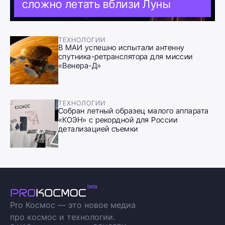
сложно летать вблизи Луны
ТЕХНОЛОГИИ
В МАИ успешно испытали антенну
спутника-ретранслятора для миссии
«Венера-Д»
ТЕХНОЛОГИИ
Собран летный образец малого аппарата
«КОЭН» с рекордной для России
детализацией съемки
Pro Космос — это новое медиа
про космос и технологии.