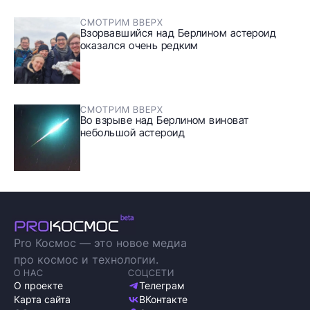
СМОТРИМ ВВЕРХ
Взорвавшийся над Берлином астероид
оказался очень редким
СМОТРИМ ВВЕРХ
Во взрыве над Берлином виноват
небольшой астероид
Pro Космос — это новое медиа
про космос и технологии.
О НАС
СОЦСЕТИ
О проекте
Телеграм
Карта сайта
ВКонтакте