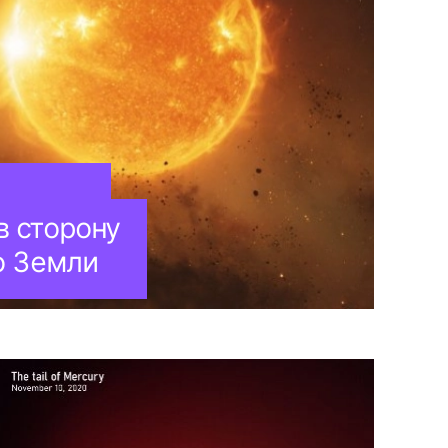
в сторону
о Земли