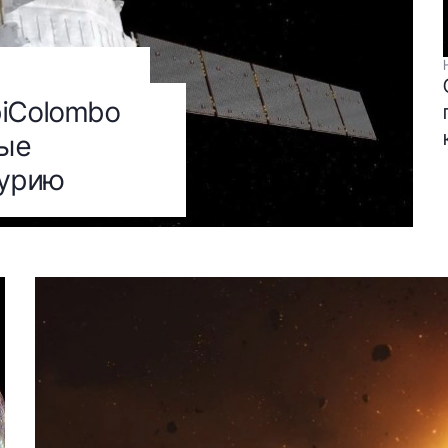
piColombo
ные
курию