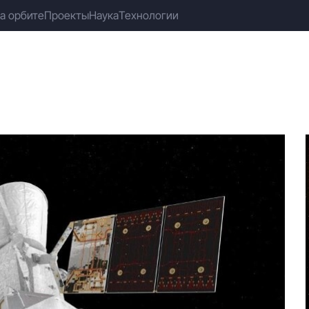
а орбите
Проекты
Наука
Технологии