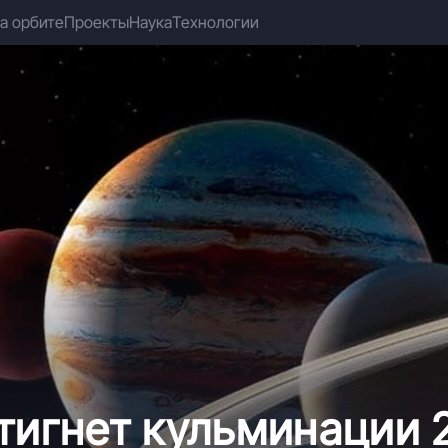
а орбите
Проекты
Наука
Технологии
тигнет кульминации 2