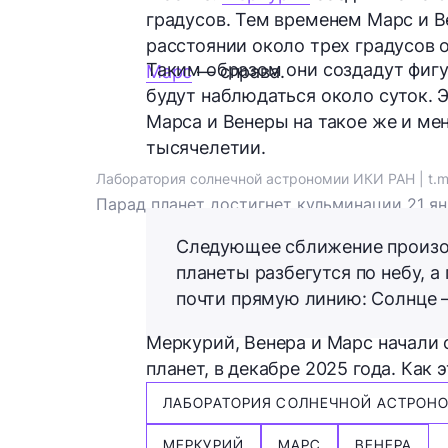
градусов. Тем временем Марс и 
расстоянии около трех градусов 
Таким образом они создадут фиг
Марс
— справа.
будут наблюдаться около суток. 
Марса и Венеры на такое же и ме
тысячелетии.
Лаборатория солнечной астрономии ИКИ РАН | t.me
Парад планет достигнет кульминации 21 ян
Следующее сближение произой
планеты разбегутся по небу, а
почти прямую линию: Солнце
Меркурий, Венера и Марс начали 
планет, в декабре 2025 года. Как
ЛАБОРАТОРИЯ СОЛНЕЧНОЙ АСТРОНО
МЕРКУРИЙ
МАРС
ВЕНЕРА