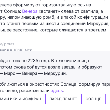
Венера сформируют горизонтальную ось на
от Солнца:
Венера
«встанет» слева от светила, а
уру, напоминающую ромб, и в такой конфигурации
Это станет первым из шести соединений Меркурия,
ньшее расстояние, которые ожидаются в третьем
/lpixras
варя в 18:48 мск
дет в июне 2235 года. В течение месяца
 потом снова сойдутся возле звезды и образуют
 — Марс — Венера — Меркурий.
сближаться в окрестностях Солнца, формируя пар
 это было, рассказывали
здесь
.
МИИ ИКИ И ИСЗФ РАН
ПАРАД ПЛАНЕТ
СОЛНЦЕ