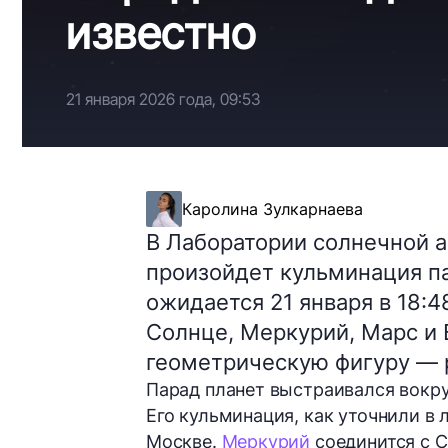
известно
21 января 2026 года, 09:53
Каролина Зулкарнаева
В Лаборатории солнечной
произойдет кульминация па
ожидается 21 января в 18:
Солнце, Меркурий, Марс и 
геометрическую фигуру — 
Парад планет выстраивался вокру
Его кульминация, как уточнили в 
Москве.
Меркурий
соединится с С