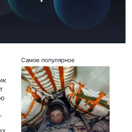
Самое популярное
ик
т
ую
.
ух