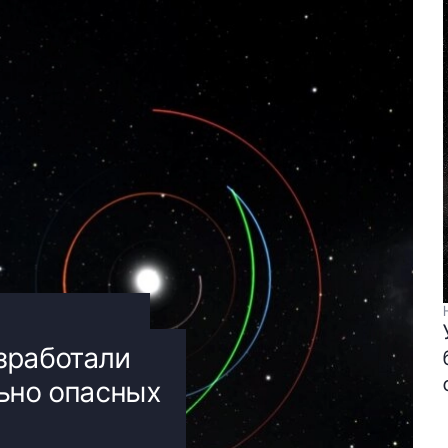
зработали
ьно опасных