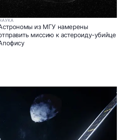
НАУКА
Астрономы из МГУ намерены
отправить миссию к астероиду-убийце
Апофису