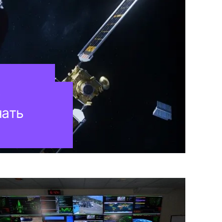
:
нать