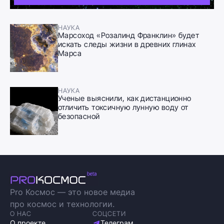
НАУКА
Марсоход «Розалинд Франклин» будет
искать следы жизни в древних глинах
Марса
НАУКА
Ученые выяснили, как дистанционно
отличить токсичную лунную воду от
безопасной
Pro Космос — это новое медиа
про космос и технологии.
О НАС
СОЦСЕТИ
О проекте
Телеграм