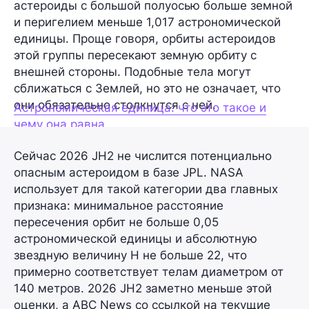
астероиды с большой полуосью больше земной
и перигелием меньше 1,017 астрономической
единицы. Проще говоря, орбиты астероидов
этой группы пересекают земную орбиту с
внешней стороны. Подобные тела могут
сближаться с Землей, но это не означает, что
они обязательно столкнутся с ней.
Астрономическая единица: что это такое и
чему она равна
Сейчас 2026 JH2 не числится потенциально
опасным астероидом в базе JPL. NASA
использует для такой категории два главных
признака: минимальное расстояние
пересечения орбит не больше 0,05
астрономической единицы и абсолютную
звездную величину H не больше 22, что
примерно соответствует телам диаметром от
140 метров. 2026 JH2 заметно меньше этой
оценки, а ABC News со ссылкой на текущие