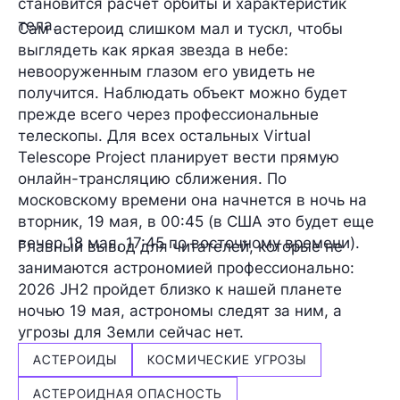
становится расчет орбиты и характеристик
тела.
Сам астероид слишком мал и тускл, чтобы
выглядеть как яркая звезда в небе:
невооруженным глазом его увидеть не
получится. Наблюдать объект можно будет
прежде всего через профессиональные
телескопы. Для всех остальных Virtual
Telescope Project планирует вести прямую
онлайн-трансляцию сближения. По
московскому времени она начнется в ночь на
вторник, 19 мая, в 00:45 (в США это будет еще
вечер 18 мая, 17:45 по восточному времени).
Главный вывод для читателей, которые не
занимаются астрономией профессионально:
2026 JH2 пройдет близко к нашей планете
ночью 19 мая, астрономы следят за ним, а
угрозы для Земли сейчас нет.
АСТЕРОИДЫ
КОСМИЧЕСКИЕ УГРОЗЫ
АСТЕРОИДНАЯ ОПАСНОСТЬ