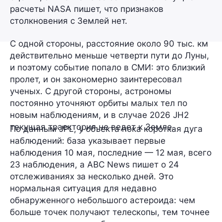
расчеты NASA пишет, что признаков
столкновения с Землей нет.
С одной стороны, расстояние около 90 тыс. км
действительно меньше четверти пути до Луны,
и поэтому событие попало в СМИ: это близкий
пролет, и он закономерно заинтересовал
ученых. С другой стороны, астрономы
постоянно уточняют орбиты малых тел по
новым наблюдениям, и в случае 2026 JH2
текущая траектория не ведет к Земле.
По данным JPL, у объекта пока короткая дуга
наблюдений: база указывает первые
наблюдения 10 мая, последние — 12 мая, всего
23 наблюдения, а ABC News пишет о 24
отслеживаниях за несколько дней. Это
нормальная ситуация для недавно
обнаруженного небольшого астероида: чем
больше точек получают телескопы, тем точнее