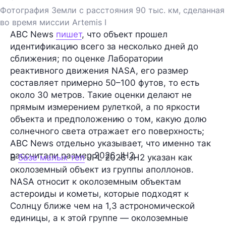
Фотография Земли с расстояния 90 тыс. км, сделанная
во время миссии Artemis I
ABC News
пишет
, что объект прошел
идентификацию всего за несколько дней до
сближения; по оценке Лаборатории
реактивного движения NASA, его размер
составляет примерно 50–100 футов, то есть
около 30 метров. Такие оценки делают не
прямым измерением рулеткой, а по яркости
объекта и предположению о том, какую долю
солнечного света отражает его поверхность;
ABC News отдельно указывает, что именно так
рассчитали размер 2026 JH2.
В
базе малых тел
JPL 2026 JH2 указан как
околоземный объект из группы аполлонов.
NASA относит к околоземным объектам
астероиды и кометы, которые подходят к
Солнцу ближе чем на 1,3 астрономической
единицы, а к этой группе — околоземные