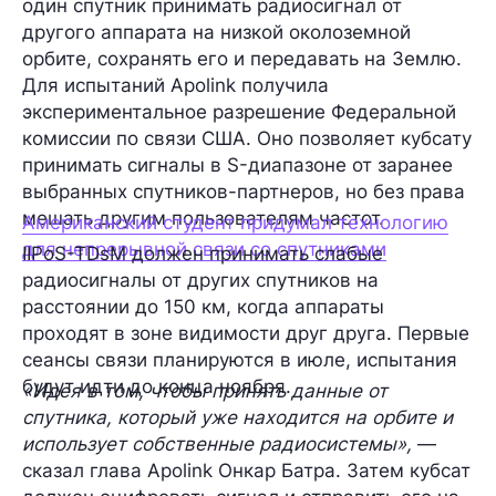
один спутник принимать радиосигнал от
другого аппарата на низкой околоземной
орбите, сохранять его и передавать на Землю.
Для испытаний Apolink получила
экспериментальное разрешение Федеральной
комиссии по связи США. Оно позволяет кубсату
принимать сигналы в S-диапазоне от заранее
выбранных спутников-партнеров, но без права
мешать другим пользователям частот.
Американский студент придумал технологию
для непрерывной связи со спутниками
IIPoS-TDsM должен принимать слабые
радиосигналы от других спутников на
расстоянии до 150 км, когда аппараты
проходят в зоне видимости друг друга. Первые
сеансы связи планируются в июле, испытания
будут идти до конца ноября.
«Идея в том, чтобы принять данные от
спутника, который уже находится на орбите и
использует собственные радиосистемы»,
—
сказал глава Apolink Онкар Батра. Затем кубсат