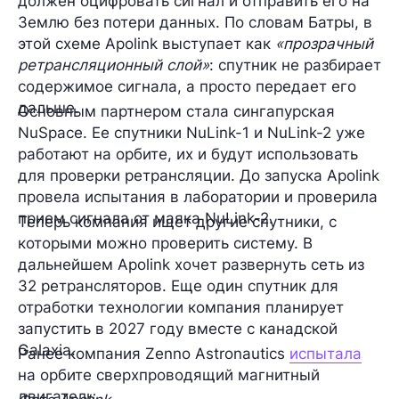
должен оцифровать сигнал и отправить его на
Землю без потери данных. По словам Батры, в
этой схеме Apolink выступает как
«прозрачный
ретрансляционный слой»
: спутник не разбирает
содержимое сигнала, а просто передает его
дальше.
Основным партнером стала сингапурская
NuSpace. Ее спутники NuLink-1 и NuLink-2 уже
работают на орбите, их и будут использовать
для проверки ретрансляции. До запуска Apolink
провела испытания в лаборатории и проверила
прием сигнала от маяка NuLink-2.
Теперь компания ищет другие спутники, с
которыми можно проверить систему. В
дальнейшем Apolink хочет развернуть сеть из
32 ретрансляторов. Еще один спутник для
отработки технологии компания планирует
запустить в 2027 году вместе с канадской
Galaxia.
Ранее компания Zenno Astronautics
испытала
на орбите сверхпроводящий магнитный
двигатель.