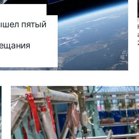
вышел пятый
вещания