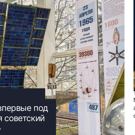
 впервые под
 советский
»