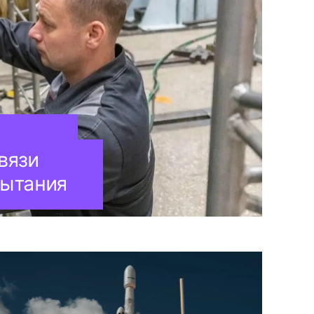
вязи
пытания