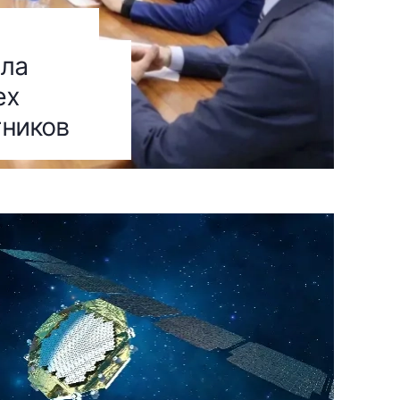
ила
ех
тников