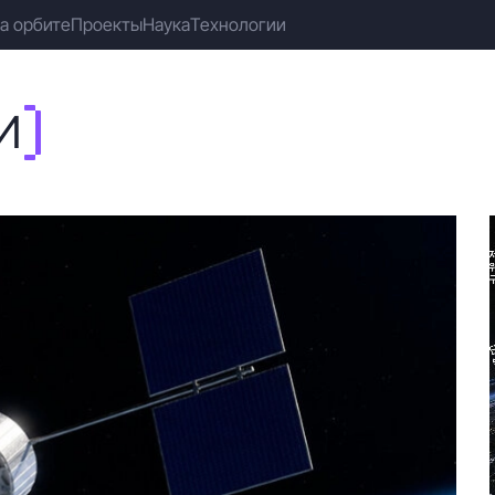
а орбите
Проекты
Наука
Технологии
И