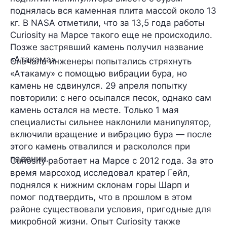
поднялась вся каменная плита массой около 13
кг. В NASA отметили, что за 13,5 года работы
Curiosity на Марсе такого еще не происходило.
Позже застрявший камень получил название
«Атакама».
Сначала инженеры попытались стряхнуть
«Атакаму» с помощью вибрации бура, но
камень не сдвинулся. 29 апреля попытку
повторили: с него осыпался песок, однако сам
камень остался на месте. Только 1 мая
специалисты сильнее наклонили манипулятор,
включили вращение и вибрацию бура — после
этого камень отвалился и раскололся при
падении.
Curiosity работает на Марсе с 2012 года. За это
время марсоход исследовал кратер Гейл,
поднялся к нижним склонам горы Шарп и
помог подтвердить, что в прошлом в этом
районе существовали условия, пригодные для
микробной жизни. Опыт Curiosity также