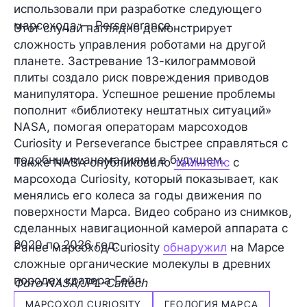
использовали при разработке следующего
марсохода — Perseverance.
Этот случай наглядно демонстрирует
сложность управления роботами на другой
планете. Застревание 13-килограммовой
плиты создало риск повреждения приводов
манипулятора. Успешное решение проблемы
пополнит «библиотеку нештатных ситуаций»
NASA, помогая операторам марсоходов
Curiosity и Perseverance быстрее справляться с
подобными аномалиями в будущем.
Также NASA опубликовало
таймлапс
с
марсохода Curiosity, который показывает, как
менялись его колеса за годы движения по
поверхности Марса. Видео собрано из снимков,
сделанных навигационной камерой аппарата с
2020 по 2026 год.
Ранее марсоход Curiosity
обнаружил
на Марсе
сложные органические молекулы в древних
породах кратера Гейл.
Фото NASA/JPL-Caltech
МАРСОХОД CURIOSITY
ГЕОЛОГИЯ МАРСА