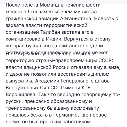
После полета Моманд в течение шести
месяцев был заместителем министра
гражданской авиации Афганистана. Новость о
захвате власти террористической
организацией Талибан застала его в
командировке в Индии. Вернуться в страну,
которая буквально за считанные недели
скатилась в средневековье, он уже не мог.
Не получилось у него и переехать на
территорию страны-правопреемницы СССР:
власти ельцинской России отказали ему в визе,
и даже не позволили восстановить диплом
выпускника Академии Генерального штаба
Вооруженных Сил СССР имени К. Е.
Ворошилова. Так что свободно говорящему по-
русски, прекрасно образованному и
тренированному бывшему космонавту
пришлось бежать в Германию, где первое
время он был простым работником