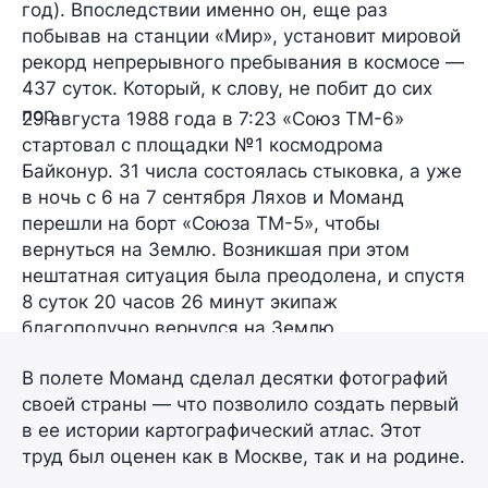
год). Впоследствии именно он, еще раз
побывав на станции
«Мир»
, установит мировой
рекорд непрерывного пребывания в космосе —
437 суток
. Который, к слову, не побит до сих
пор.
29 августа 1988 года в 7:23 «Союз ТМ-6»
стартовал с площадки №1 космодрома
Байконур. 31 числа состоялась стыковка, а уже
в ночь с 6 на 7 сентября Ляхов и Моманд
перешли на борт
«Союза ТМ-5»
, чтобы
вернуться на Землю. Возникшая при этом
нештатная ситуация была преодолена, и спустя
8 суток 20 часов 26 минут
экипаж
благополучно вернулся на Землю.
В полете Моманд сделал десятки фотографий
своей страны — что позволило создать первый
в ее истории картографический атлас. Этот
труд был оценен как в Москве, так и на родине.