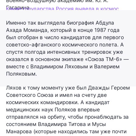
Военно-воздушную академию им. Ю. А.
Гагарина.
Какие государства Россия вывела в космос
Именно так выглядела биография
Абдула
Ахада Моманда
, который в конце 1987 года
был отобран в число кандидатов для первого
советско-афганского космического полета. А
спустя полгода интенсивных тренировок уже
оказался в основном экипаже
«Союза ТМ-6»
—
вместе с
Владимиром Ляховым
и
Валерием
Поляковым
.
Ляхов к тому моменту уже был Дважды Героем
Советского Союза и имел на счету две
космических командировки. А кандидат
медицинских наук Поляков впервые
отправлялся на орбиту, чтобы пронаблюдать за
состоянием Владимира Титова и Мусы
Манарова (которые находились там уже почти