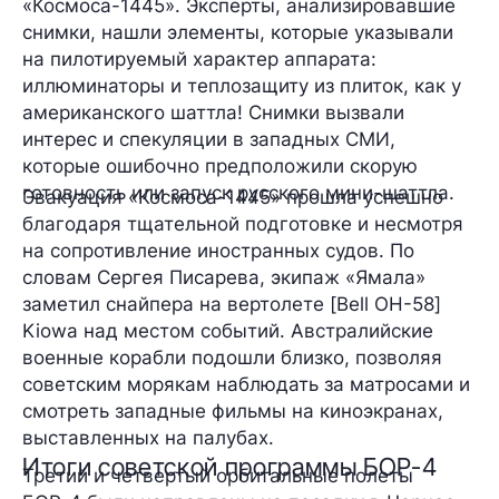
«Космоса-1445». Эксперты, анализировавшие
снимки, нашли элементы, которые указывали
на пилотируемый характер аппарата:
иллюминаторы и теплозащиту из плиток, как у
американского шаттла! Снимки вызвали
интерес и спекуляции в западных СМИ,
которые ошибочно предположили скорую
готовность или запуск русского мини-шаттла.
Эвакуация «Космоса-1445» прошла успешно
благодаря тщательной подготовке и несмотря
на сопротивление иностранных судов. По
словам Сергея Писарева, экипаж «Ямала»
заметил снайпера на вертолете [Bell OH-58]
Kiowa над местом событий. Австралийские
военные корабли подошли близко, позволяя
советским морякам наблюдать за матросами и
смотреть западные фильмы на киноэкранах,
выставленных на палубах.
Итоги советской программы БОР-4
Третий и четвертый орбитальные полеты