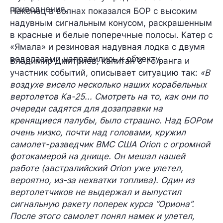
приводнения.
Наконец в волнах показался БОР с высоким
надувным сигнальным конусом, раскрашенным
в красные и белые поперечные полосы. Катер с
«Ямала» и резиновая надувная лодка с двумя
водолазами направились к объекту.
Владимир Дмитриев, капитан 3-го ранга и
участник событий, описывает ситуацию так:
«В
воздухе висело несколько наших корабельных
вертолетов Ка-25... Смотреть на то, как они по
очереди садятся для дозаправки на
кренящиеся палубы, было страшно. Над БОРом
очень низко, почти над головами, кружил
самолет-разведчик ВМС США Orion с огромной
фотокамерой на днище. Он мешал нашей
работе (австралийский Orion уже улетел,
вероятно, из-за нехватки топлива). Один из
вертолетчиков не выдержал и выпустил
сигнальную ракету поперек курса “Ориона”.
После этого самолет понял намек и улетел,