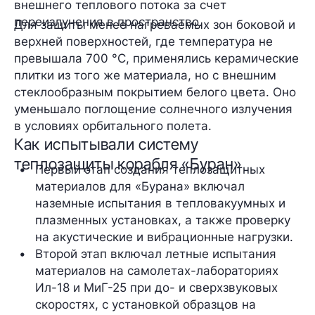
внешнего теплового потока за счет
переизлучения в пространство.
Для защиты менее нагреваемых зон боковой и
верхней поверхностей, где температура не
превышала 700 °С, применялись керамические
плитки из того же материала, но с внешним
стеклообразным покрытием белого цвета. Оно
уменьшало поглощение солнечного излучения
в условиях орбитального полета.
Как испытывали систему
теплозащиты корабля «Буран»
Первый этап создания теплозащитных 
материалов для «Бурана» включал 
наземные испытания в тепловакуумных и 
плазменных установках, а также проверку 
на акустические и вибрационные нагрузки.
Второй этап включал летные испытания 
материалов на самолетах-лабораториях 
Ил-18 и МиГ-25 при до- и сверхзвуковых 
скоростях, с установкой образцов на 