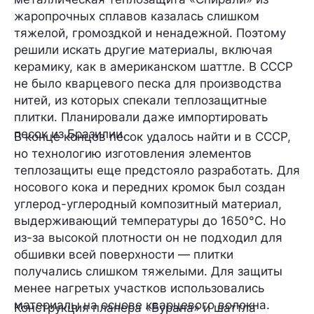
жаропрочных сплавов казалась слишком
тяжелой, громоздкой и ненадежной. Поэтому
решили искать другие материалы, включая
керамику, как в американском шаттле. В СССР
не было кварцевого песка для производства
нитей, из которых спекали теплозащитные
плитки. Планировали даже импортировать
песок из Бразилии.
В конце концов песок удалось найти и в СССР,
но технологию изготовления элементов
теплозащиты еще предстояло разработать. Для
носового кока и передних кромок был создан
углерод-углеродный композитный материал,
выдерживающий температуры до 1650°С. Но
из-за высокой плотности он не подходил для
обшивки всей поверхности — плитки
получались слишком тяжелыми. Для защиты
менее нагретых участков использовались
материалы на основе кварцевого волокна.
Конструкция планера «Бурана» и шаттла