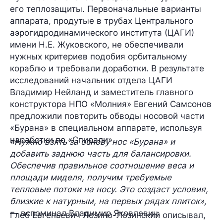
его теплозащиты. Первоначальные варианты
аппарата, продутые в трубах Центрального
аэрогидродинамического института (ЦАГИ)
имени Н.Е. Жуковского, не обеспечивали
нужных критериев подобия орбитальному
кораблю и требовали доработки. В результате
исследований начальник отдела ЦАГИ
Владимир Нейланд и заместитель главного
конструктора НПО «Молния» Евгений Самсонов
предложили повторить обводы носовой части
«Бурана» в специальном аппарате, используя
наработки по «Спирали».
«Нужно взять за основу нос «Бурана» и
добавить заднюю часть для балансировки.
Обеспечив правильное соотношение веса и
площади миделя, получим требуемые
тепловые потоки на носу. Это создаст условия,
близкие к натурным, на первых рядах плиток»,
— вспоминал Владимир Яковлевич.
Глеб Евгеньевич Лозино-Лозинский описывал,