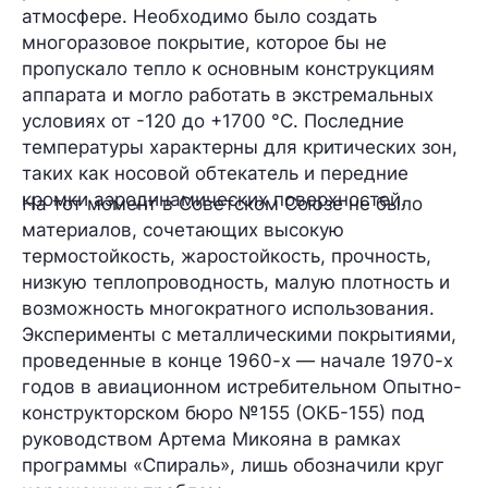
атмосфере. Необходимо было создать
многоразовое покрытие, которое бы не
пропускало тепло к основным конструкциям
аппарата и могло работать в экстремальных
условиях от -120 до +1700 °C. Последние
температуры характерны для критических зон,
таких как носовой обтекатель и передние
кромки аэродинамических поверхностей.
На тот момент в Советском Союзе не было
материалов, сочетающих высокую
термостойкость, жаростойкость, прочность,
низкую теплопроводность, малую плотность и
возможность многократного использования.
Эксперименты с металлическими покрытиями,
проведенные в конце 1960-х — начале 1970-х
годов в авиационном истребительном Опытно-
конструкторском бюро №155 (ОКБ-155) под
руководством Артема Микояна в рамках
программы «Спираль», лишь обозначили круг