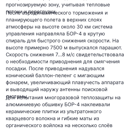
прогнозируемую зону, учитывая тепловые
потоки и перегрузки.
После аэродинамического торможения и
планирующего полета в верхних слоях
атмосферы на высоте около 30 км система
управления направляла БОР-4 в крутую
спираль для быстрого снижения скорости. На
высоте примерно 7500 м выпускался парашют.
Скорость снижения 7...8 м/с свидетельствовала
о необходимости приводнения для смягчения
посадки. После приводнения надувался
конический баллон-пеленг с мигающим
фонарем, увеличивающий плавучесть аппарата
и выводящий наружу антенны поисковой
системы.
Для испытания многоразовой теплозащиты на
алюминиевую обшивку БОР-4 наклеивали
керамические плитки из ультратонкого
кварцевого волокна и гибкие маты из
органического войлока на несколько слоёв