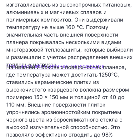
изготавливалась из высокопрочных титановых,
алюминиевых и магниевых сплавов и
полимерных композитов. Они выдерживали
температуру не выше 160 °С. Поэтому
значительная часть внешней поверхности
планера покрывалась несколькими видами
многоразовой теплозащиты, которые выбирали
и размещали с учетом распределения внешних
тепловых нагрузок.
Что такое абляционная теплозащита
На нижней и боковых поверхностях планера,
где температура может достигать 1250°С,
ставились керамические плитки из
высокочистого кварцевого волокна размером
примерно 150 × 150 мм и толщиной от 40 до
110 мм. Внешние поверхности плиток
упрочнялись эрозионностойким покрытием
черного цвета из боросиликатного стекла с
высокой излучательной способностью. Это
позволяло эффективно отводить до 98%