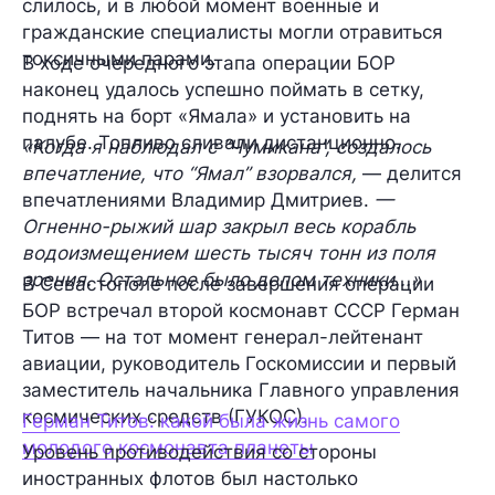
слилось, и в любой момент военные и
гражданские специалисты могли отравиться
токсичными парами.
В ходе очередного этапа операции БОР
наконец удалось успешно поймать в сетку,
поднять на борт «Ямала» и установить на
палубе. Топливо сливали дистанционно.
«Когда я наблюдал с “Чумикана”, создалось
впечатление, что “Ямал” взорвался,
— делится
впечатлениями Владимир Дмитриев.
—
Огненно-рыжий шар закрыл весь корабль
водоизмещением шесть тысяч тонн из поля
зрения. Остальное было делом техники...»
В Севастополе после завершения операции
БОР встречал второй космонавт СССР Герман
Титов — на тот момент генерал-лейтенант
авиации, руководитель Госкомиссии и первый
заместитель начальника Главного управления
космических средств (ГУКОС).
Герман Титов: какой была жизнь самого
молодого космонавта планеты
Уровень противодействия со стороны
иностранных флотов был настолько