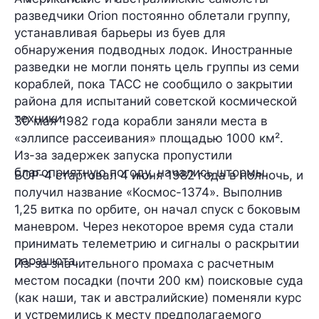
разведчики Orion постоянно облетали группу,
устанавливая барьеры из буев для
обнаружения подводных лодок. Иностранные
разведки не могли понять цель группы из семи
кораблей, пока ТАСС не сообщило о закрытии
района для испытаний советской космической
техники.
30 мая 1982 года корабли заняли места в
«эллипсе рассеивания» площадью 1000 км².
Из-за задержек запуска пропустили
благоприятную погоду, начались штормы.
БОР-4 стартовал 4 июня 1982 года в полночь, и
получил название «Космос-1374». Выполнив
1,25 витка по орбите, он начал спуск с боковым
маневром. Через некоторое время суда стали
принимать телеметрию и сигналы о раскрытии
парашюта.
Из-за значительного промаха с расчетным
местом посадки (почти 200 км) поисковые суда
(как наши, так и австралийские) поменяли курс
и устремились к месту предполагаемого