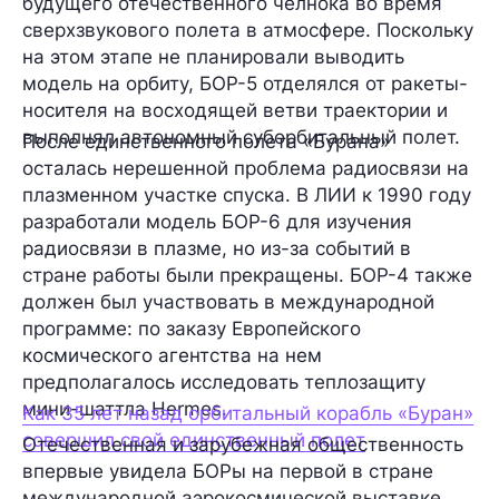
будущего отечественного челнока во время
сверхзвукового полета в атмосфере. Поскольку
на этом этапе не планировали выводить
модель на орбиту, БОР-5 отделялся от ракеты-
носителя на восходящей ветви траектории и
выполнял автономный суборбитальный полет.
После единственного полета «Бурана»
осталась нерешенной проблема радиосвязи на
плазменном участке спуска. В ЛИИ к 1990 году
разработали модель БОР-6 для изучения
радиосвязи в плазме, но из-за событий в
стране работы были прекращены. БОР-4 также
должен был участвовать в международной
программе: по заказу Европейского
космического агентства на нем
предполагалось исследовать теплозащиту
мини-шаттла Hermes.
Как 35 лет назад орбитальный корабль «Буран»
совершил свой единственный полет
Отечественная и зарубежная общественность
впервые увидела БОРы на первой в стране
международной аэрокосмической выставке,