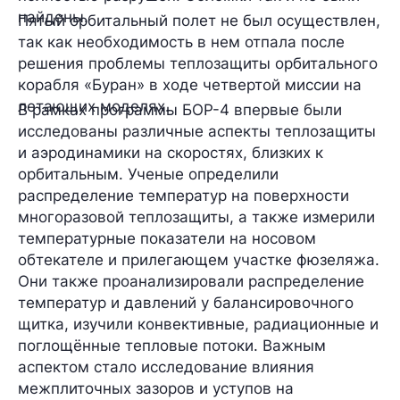
найдены.
Пятый орбитальный полет не был осуществлен,
так как необходимость в нем отпала после
решения проблемы теплозащиты орбитального
корабля «Буран» в ходе четвертой миссии на
летающих моделях.
В рамках программы БОР-4 впервые были
исследованы различные аспекты теплозащиты
и аэродинамики на скоростях, близких к
орбитальным. Ученые определили
распределение температур на поверхности
многоразовой теплозащиты, а также измерили
температурные показатели на носовом
обтекателе и прилегающем участке фюзеляжа.
Они также проанализировали распределение
температур и давлений у балансировочного
щитка, изучили конвективные, радиационные и
поглощённые тепловые потоки. Важным
аспектом стало исследование влияния
межплиточных зазоров и уступов на