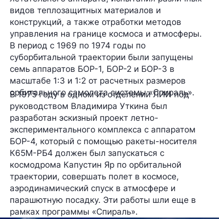
видов теплозащитных материалов и
конструкций, а также отработки методов
управления на границе космоса и атмосферы.
В период с 1969 по 1974 годы по
суборбитальной траектории были запущены
семь аппаратов БОР-1, БОР-2 и БОР-3 в
масштабе 1:3 и 1:2 от расчетных размеров
орбитального самолета системы «Спираль».
В 1975 году в одном из отделений ЛИИ под
руководством Владимира Уткина был
разработан эскизный проект летно-
экспериментального комплекса с аппаратом
БОР-4, который с помощью ракеты-носителя
К65М-РБ4 должен был запускаться с
космодрома Капустин Яр по орбитальной
траектории, совершать полет в космосе,
аэродинамический спуск в атмосфере и
парашютную посадку. Эти работы шли еще в
рамках программы «Спираль».