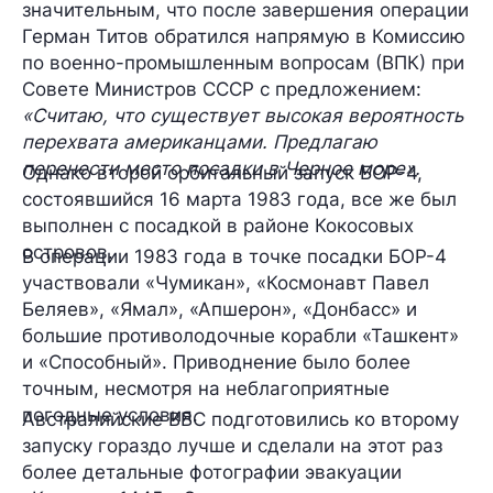
значительным, что после завершения операции
Герман Титов обратился напрямую в Комиссию
по военно-промышленным вопросам (ВПК) при
Совете Министров СССР с предложением:
«Считаю, что существует высокая вероятность
перехвата американцами. Предлагаю
перенести место посадки в Черное море».
Однако второй орбитальный запуск БОР-4,
состоявшийся 16 марта 1983 года, все же был
выполнен с посадкой в районе Кокосовых
островов.
В операции 1983 года в точке посадки БОР-4
участвовали «Чумикан», «Космонавт Павел
Беляев», «Ямал», «Апшерон», «Донбасс» и
большие противолодочные корабли «Ташкент»
и «Способный». Приводнение было более
точным, несмотря на неблагоприятные
погодные условия.
Австралийские ВВС подготовились ко второму
запуску гораздо лучше и сделали на этот раз
более детальные фотографии эвакуации