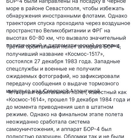
БОР-4 были направлены на посадку в Черное
море в районе Севастополя, чтобы избежать
обнаружения иностранными флотами. Однако
траектория спуска проходила через воздушное
пространство Великобритании и ФРГ на
высотах 60-80 км, что вызвало значительный
политический и дипломатический резонанс.
Третий орбитальный полет аппарата БОР-4,
получивший название «Космос-1517»,
состоялся 27 декабря 1983 года. Западные
спецслужбы и военные не получили
ожидаемых фотографий, но зафиксировали
передачу сообщения о выдаче тормозного
импульса над Северной Атлантикой.
Четвертый орбитальный полет, известный как
«Космос-1614», прошел 19 декабря 1984 года и
до момента приводнения шел в штатном
режиме. Однако на финальном этапе полета
неожиданно сработала система
самоуничтожения, и аппарат БОР-4 был
полностью разрушен. Обломки так и не были