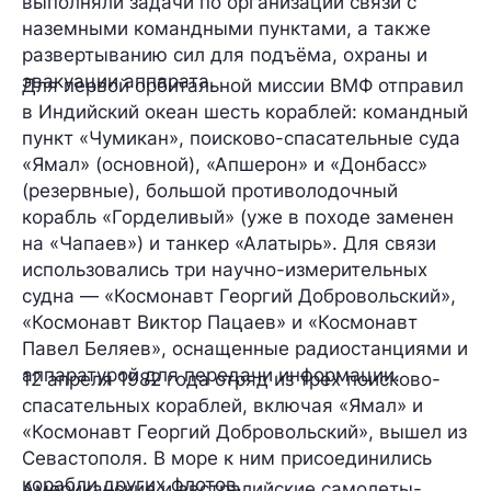
выполняли задачи по организации связи с
наземными командными пунктами, а также
развертыванию сил для подъёма, охраны и
эвакуации аппарата.
Для первой орбитальной миссии ВМФ отправил
в Индийский океан шесть кораблей: командный
пункт «Чумикан», поисково-спасательные суда
«Ямал» (основной), «Апшерон» и «Донбасс»
(резервные), большой противолодочный
корабль «Горделивый» (уже в походе заменен
на «Чапаев») и танкер «Алатырь». Для связи
использовались три научно-измерительных
судна — «Космонавт Георгий Добровольский»,
«Космонавт Виктор Пацаев» и «Космонавт
Павел Беляев», оснащенные радиостанциями и
аппаратурой для передачи информации.
12 апреля 1982 года отряд из трех поисково-
спасательных кораблей, включая «Ямал» и
«Космонавт Георгий Добровольский», вышел из
Севастополя. В море к ним присоединились
корабли других флотов.
Американские и австралийские самолеты-