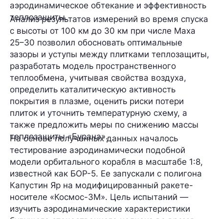
аэродинамическое обтекание и эффективность
теплозащиты.
Анализ результатов измерений во время спуска
с высоты от 100 км до 30 км при числе Маха
25–30 позволил обосновать оптимальные
зазоры и уступы между плитками теплозащиты,
разработать модель пространственного
теплообмена, учитывая свойства воздуха,
определить каталитическую активность
покрытия в плазме, оценить риски потери
плиток и уточнить температурную схему, а
также предложить меры по снижению массы
теплозащиты «Бурана».
На основе полученных данных началось
тестирование аэродинамически подобной
модели орбитального корабля в масштабе 1:8,
известной как БОР-5. Ее запускали с полигона
Капустин Яр на модифицированный ракете-
носителе «Космос-3М». Цель испытаний —
изучить аэродинамические характеристики