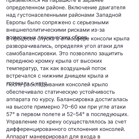
определенном районе. Включение двигателя
над густонаселенными районами Западной
Европы было сопряжено с серьезными
внешнеполитическими рисками из-за
возможных технических сбоев.
В процессе спуска в атмосфере консоли крыла
разворачивались, определяя угол атаки для
самобалансировки. Это позволяло защитить
переднюю кромку крыла от высоких
температур, так как воздушный поток
встречался с нижним днищем крыла и
«стекал» с него.
После раскладывания консолей крыло
обеспечивало статическую устойчивость
аппарата по курсу. Балансировка достигалась
на высоте примерно 70–60 км при угле атаки
57° в первом полете и 52–54° в последующих.
Управление по крену осуществлялось за счет
дифференцированного отклонения консолей.
Аппарат маневрировал для входа в