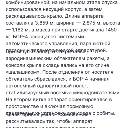
комбинированной: на начальном этапе спуска
использовался несущий корпус, а затем
раскладывалось крыло. Длина аппарата
составляла 3,859 м, ширина — 2,875 м, высота
— 1,162 м, а масса при старте достигала 1450
кг. БОР-4 оснащался системами
автоматического управления, парашютной
посадки и телеметрической аппаратурой.
При запуске аппарат закрывался
аэродинамическим обтекателем ракеты, а
консоли крыла складывались на его спине
«шалашиком». После отделения от носителя
обтекатель сбрасывался, и БОР-4 начинал
автономный одновитковый полет,
стабилизируемый восемью микродвигателями.
На втором витке аппарат ориентировался в
пространстве и включал тормозную
двигательную установку для схода с орбиты.
Траектория спуска и торможение
рассчитывалась так, чтобы аппарат
приземлялся на парашюте в заранее