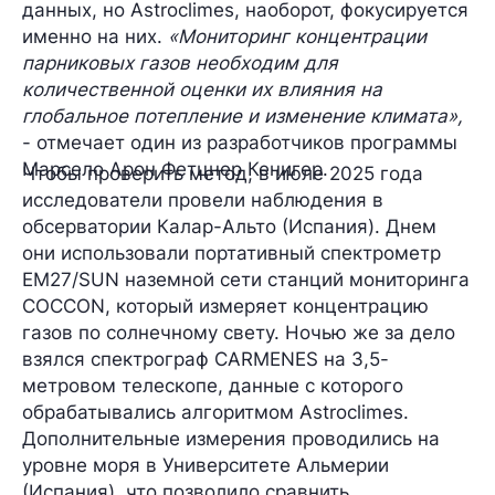
данных, но Astroclimes, наоборот, фокусируется
именно на них.
«Мониторинг концентрации
парниковых газов необходим для
количественной оценки их влияния на
глобальное потепление и изменение климата»,
- отмечает один из разработчиков программы
Марсело Арон Фетцнер Кенигер.
Чтобы проверить метод, в июле 2025 года
исследователи провели наблюдения в
обсерватории Калар-Альто (Испания). Днем
они использовали портативный спектрометр
EM27/SUN наземной сети станций мониторинга
COCCON
, который измеряет концентрацию
газов по солнечному свету. Ночью же за дело
взялся спектрограф
CARMENES
на 3,5-
метровом телескопе, данные с которого
обрабатывались алгоритмом Astroclimes.
Дополнительные измерения проводились на
уровне моря в Университете Альмерии
(Испания), что позволило сравнить