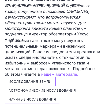
концентрации газов на разной высоте.
«Эти данные по обнаружению парниковых
газов, полученные с помощью CARMENES,
демонстрируют, что астрономическая
обсерватория также может служить для
мониторинга климата нашей планеты»
, -
подчеркнул директор обсерватории Хесус
Асейтуно.
Парниковые газы также могут служить
потенциальными маркерами внеземных
цивилизаций. Ранее исследователи предлагали
искать следы инопланетных технологий по
избыточным выбросам углекислого газа и
метана в атмосферах экзопланет. Подробнее
об этом читайте в
нашем материале.
ИССЛЕДОВАНИЯ ЗЕМЛИ
АСТРОНОМИЧЕСКИЕ ИССЛЕДОВАНИЯ
НАУЧНЫЕ ИССЛЕДОВАНИЯ