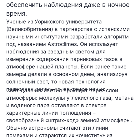
обеспечить наблюдения даже в ночное
время.
Ученые из Уорикского университета
(Великобритания) в партнерстве с испанскими
научными институтами разработали алгоритм
под названием
Astroclimes.
Он
использует
наблюдения за звездным светом для
измерения содержания парниковых газов в
атмосфере нашей планеты. Если ранее такие
замеры делали в основном днем, анализируя
солнечный свет, то новая технология
позволяет делать то же самое ночью
Свет далеких светил проходит через слои
атмосферы: молекулы углекислого газа, метана
и водяного пара оставляют в спектре
характерные линии поглощения –
своеобразный
«штрих-код» земной атмосферы
.
Обычно астрономы считают эти линии
помехами и стараются их «очистить» из