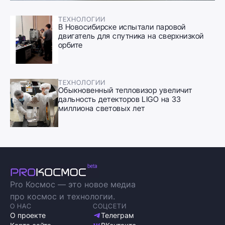
ТЕХНОЛОГИИ
В Новосибирске испытали паровой
двигатель для спутника на сверхнизкой
орбите
ТЕХНОЛОГИИ
Обыкновенный тепловизор увеличит
дальность детекторов LIGO на 33
миллиона световых лет
Pro Космос — это новое медиа
про космос и технологии.
О НАС
СОЦСЕТИ
О проекте
Телеграм