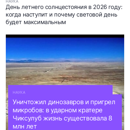
НАУКА
День летнего солнцестояния в 2026 году:
когда наступит и почему световой день
будет максимальным
НАУКА
Уничтожил динозавров и пригрел
микробов: в ударном кратере
Чиксулуб жизнь существовала 8
млн лет