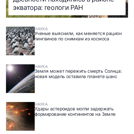
экватора: геологи РАН
НАУКА
Ученые выяснили, как меняется рацион
пингвинов по снимкам из космоса
НАУКА
Земля может пережить смерть Солнца:
новая модель оставила планете шанс
НАУКА
Удары астероидов могли задержать
формирование континентов на Земле