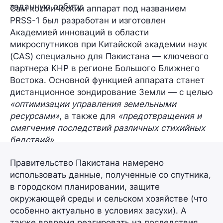
заданную орбиту.
Сам космический аппарат под названием
PRSS-1
был разработан и изготовлен
Академией инноваций в области
микроспутников
при Китайской академии наук
(CAS) специально для Пакистана — ключевого
партнера КНР в регионе Большого Ближнего
Востока. Основной функцией аппарата станет
дистанционное зондирование Земли — с целью
«оптимизации управления земельными
ресурсами»
, а также для
«предотвращения и
смягчения последствий различных стихийных
бедствий»
.
Правительство Пакистана намерено
использовать данные, полученные со спутника,
в городском планировании, защите
окружающей среды и сельском хозяйстве (что
особенно актуально в условиях засухи). А
также вовремя реагировать на последствия