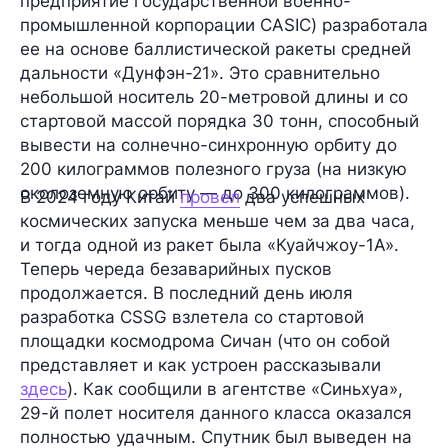
предприятие государственной военно-
промышленной корпорации
CASIC
) разработала
ее на основе баллистической ракеты средней
дальности
«Дунфэн-21»
. Это сравнительно
небольшой носитель
20-метровой
длины и со
стартовой массой порядка
30 тонн
, способный
вывести на солнечно-синхронную орбиту до
200 килограммов полезного груза (на низкую
околоземную орбиту — до 300 килограммов).
В 2024 году Китай
провел
два успешных
космических запуска меньше чем за два часа,
и тогда одной из ракет была «Куайчжоу-1А».
Теперь череда безаварийных пусков
продолжается. В последний день июля
разработка CSSG взлетела со стартовой
площадки космодрома
Сичан
(что он собой
представляет и как устроен рассказывали
здесь
). Как сообщили в агентстве «Синьхуа»,
29-й полет
носителя данного класса оказался
полностью удачным. Спутник был выведен на