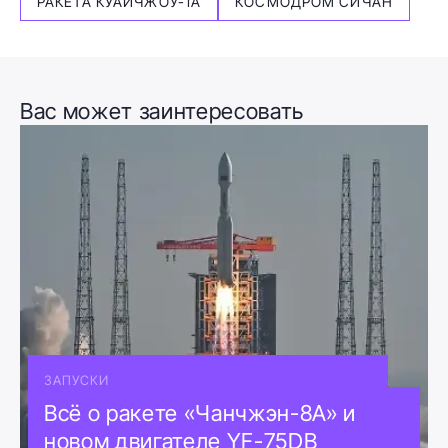
РАКЕТА КУАЙЧЖОУ-1А
КОСМОДРОМ СИЧАН
Вас может заинтересовать
ЗАПУСКИ
Всё о ракете «Чанчжэн-8А» и
новом двигателе YF-75DB