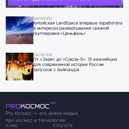
ЗАПУСКИ
Китайская LandSpace впервые поработала
в интересах развертывания связной
группировки «Цяньфань»
ЗАПУСКИ
От «Зари» до «Союза-5»: 13 важнейших
для современной истории России
запусков с Байконура
Pro Космос — это новое медиа
про космос и технологии.
О НАС
СОЦСЕТИ