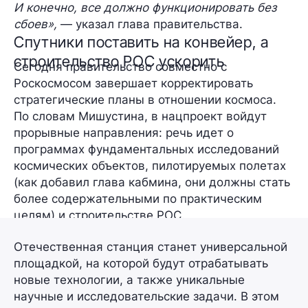
И конечно, все должно функционировать без
сбоев»,
— указал глава правительства.
Спутники поставить на конвейер, а
строительство РОС ускорить
Сегодня правительство совместно с
Роскосмосом завершает корректировать
стратегические планы в отношении космоса.
По словам Мишустина, в нацпроект войдут
прорывные направления
: речь идет о
программах фундаментальных исследований
космических объектов, пилотируемых полетах
(как добавил глава кабмина, они должны стать
более содержательными
по практическим
целям) и строительстве РОС.
Отечественная станция станет
универсальной
площадкой
, на которой будут отрабатывать
новые технологии, а также уникальные
научные и исследовательские задачи. В этом