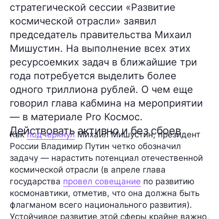
стратегической сессии «Развитие
космической отрасли» заявил
председатель правительства Михаил
Мишустин. На выполнение всех этих
ресурсоемких задач в ближайшие три
года потребуется выделить более
одного триллиона рублей. О чем еще
говорил глава кабмина на мероприятии
— в материале Pro Космос.
Действовать активно и без сбоев
Как
подчеркнул
Михаил Мишустин
, президент
России
Владимир Путин
четко обозначил
задачу — нарастить
потенциал
отечественной
космической отрасли (в апреле глава
государства
провел совещание
по развитию
космонавтики, отметив, что она должна быть
флагманом всего национального развития).
Устойчивое развитие этой сферы крайне важно,