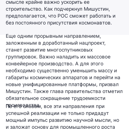
смысле крайне важно
ускорить ее
строительство
. Как подчеркнул Мишустин,
предполагается, что РОС сможет работать и
без постоянного присутствия космонавтов.
Еще одним прорывным направлением,
заложенным в доработанный нацпроект,
станет развитие
многоспутниковых
группировок
. Важно наладить их
массовое
конвейерное производство
. А для этого
необходимо существенно
уменьшить массу и
габариты
космических аппаратов и перейти на
новые унифицированные платформы
, призвал
Мишустин. Также глава правительства отметил
обязательное
сокращение трудоемкости
производства
.
По его словам, все эти направления при
успешной реализации не только придадут
мощный импульс развитию научной мысли, но
и заложат основу для промышленного роста