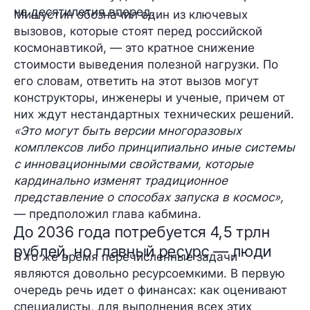
на десятилетия вперед
.
Мишустин обозначил один из ключевых
вызовов, которые стоят перед российской
космонавтикой, — это
кратное снижение
стоимости выведения полезной нагрузки
. По
его словам, ответить на этот вызов могут
конструкторы, инженеры и ученые, причем от
них ждут
нестандартных
технических решений.
«Это могут быть версии многоразовых
комплексов либо принципиально иные системы
с инновационными свойствами, которые
кардинально изменят традиционное
представление о способах запуска в космос»,
— предположил глава кабмина.
До 2036 года потребуется 4,5 трлн
рублей, но главный ресурс — люди
В то же время перечисленные задачи
являются
довольно ресурсоемкими
. В первую
очередь речь идет о
финансах
: как оценивают
специалисты, для выполнения всех этих