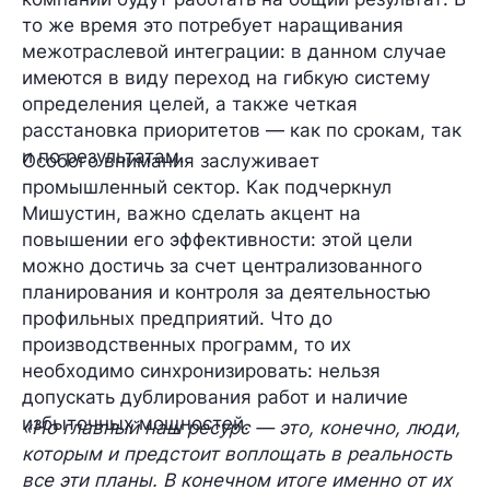
то же время это потребует наращивания
межотраслевой интеграции
: в данном случае
имеются в виду переход на гибкую систему
определения целей, а также четкая
расстановка приоритетов — как по срокам, так
и по результатам.
Особого внимания заслуживает
промышленный сектор
. Как подчеркнул
Мишустин, важно сделать акцент на
повышении его
эффективности
: этой цели
можно достичь за счет централизованного
планирования и контроля за деятельностью
профильных предприятий. Что до
производственных программ, то их
необходимо синхронизировать: нельзя
допускать дублирования работ и наличие
избыточных мощностей.
«Но главный наш ресурс — это, конечно, люди,
которым и предстоит воплощать в реальность
все эти планы. В конечном итоге именно от их