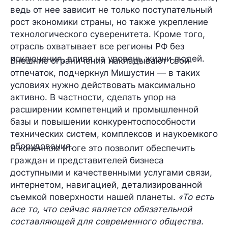
ведь от нее зависит не только поступательный
рост
экономики
страны, но также укрепление
технологического суверенитета
. Кроме того,
отрасль охватывает все регионы РФ без
исключения, влияя на уровень жизни людей.
Внешние ограничения накладывают свой
отпечаток, подчеркнул Мишустин — в таких
условиях нужно действовать
максимально
активно
. В частности, сделать упор на
расширении компетенций и промышленной
базы и повышении конкурентоспособности
технических систем, комплексов и наукоемкого
оборудования.
В конечном итоге это позволит обеспечить
граждан и представителей бизнеса
доступными и качественными услугами связи,
интернетом, навигацией, детализированной
съемкой поверхности нашей планеты.
«То есть
все то, что сейчас является обязательной
составляющей для современного общества.