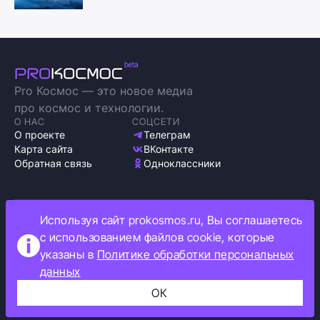
Pro Космос — это новое медиа
про космос и технологии.
О НАС
СОЦСЕТИ
О проекте
Телеграм
Карта сайта
ВКонтакте
Обратная связь
Одноклассники
Используя сайт prokosmos.ru, Вы соглашаетесь
Политика обработки персональных данных
с использованием файлов cookie, которые
Как мы используем cookie
указаны в
Политике обработки персональных
Информация об ограничениях
данных
Прокосмос © 2023
+16
ОК