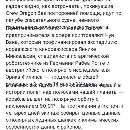
кадрах видно, как астронавты, покинувшие
Crew Dragon без посторонней помощи, идут по
палубе спасательного судна, немного
пошатываясь после космического полета.
Полет экипажа Fram2 — мальтийского
предпринимателя в сфере криптовалют
Чун
Вана
, который профинансировал экспедицию,
норвежского кинорежиссера
Яннике
Миккельсен
, специалиста по арктической
робототехнике из Германии
Рабеа Рогге
и
австралийского полярного исследователя
Эрика Филипса
— продлился в общей
сложности
3 суток 14 часов 33 минуты
.
В рамках экспедиции они совершили
первый в
истории полет над полюсами
нашей планеты —
корабль вышел на полярную орбиту с
наклонением
90,01°
. На протяжении этих почти
четырех дней экипаж собирал ценные данные
о полярных ледяных шапках и климатических
особенностях данных районов.