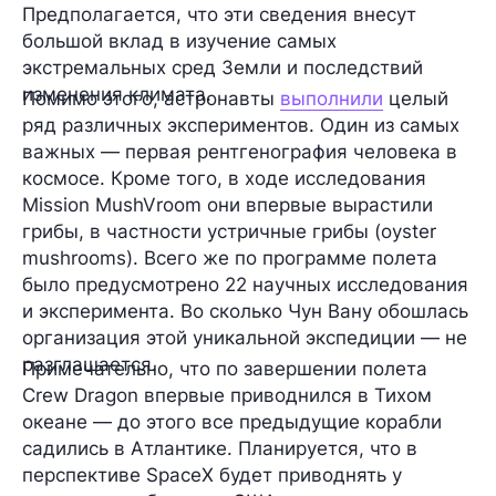
Предполагается, что эти сведения внесут
большой вклад в изучение самых
экстремальных сред Земли и последствий
изменения климата.
Помимо этого, астронавты
выполнили
целый
ряд различных экспериментов. Один из самых
важных —
первая рентгенография человека
в
космосе. Кроме того, в ходе исследования
Mission MushVroom они впервые вырастили
грибы, в частности устричные грибы (оyster
mushrooms). Всего же по программе полета
было предусмотрено 22 научных исследования
и эксперимента. Во сколько Чун Вану обошлась
организация этой уникальной экспедиции — не
разглашается.
Примечательно, что по завершении полета
Crew Dragon впервые приводнился в Тихом
океане — до этого все предыдущие корабли
садились в Атлантике. Планируется, что в
перспективе SpaceX будет приводнять у