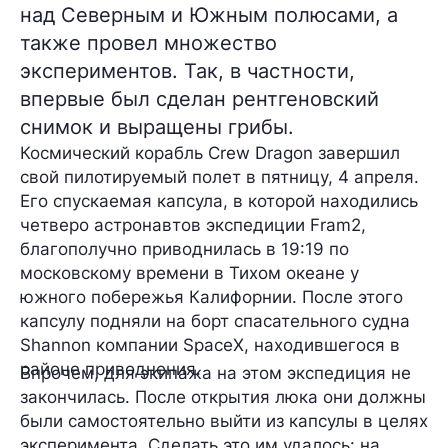
над Северным и Южным полюсами, а
также провел множество
экспериментов. Так, в частности,
впервые был сделан рентгеновский
снимок и выращены грибы.
Космический корабль
Crew Dragon
завершил
свой пилотируемый полет в пятницу,
4 апреля
.
Его спускаемая капсула, в которой находились
четверо
астронавтов экспедиции
Fram2
,
благополучно приводнилась
в 19:19
по
московскому времени в Тихом океане у
южного побережья Калифорнии. После этого
капсулу подняли на борт спасательного судна
Shannon компании SpaceX, находившегося в
районе приводнения.
Впрочем, для экипажа на этом экспедиция не
закончилась. После открытия люка они должны
были
самостоятельно
выйти из капсулы в целях
эксперимента. Сделать это им удалось: на