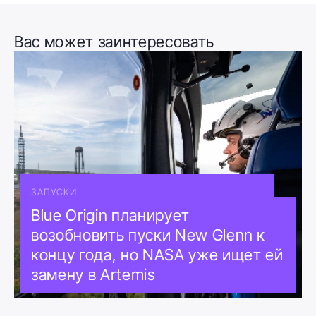
Вас может заинтересовать
ЗАПУСКИ
Blue Origin планирует
возобновить пуски New Glenn к
концу года, но NASA уже ищет ей
замену в Artemis