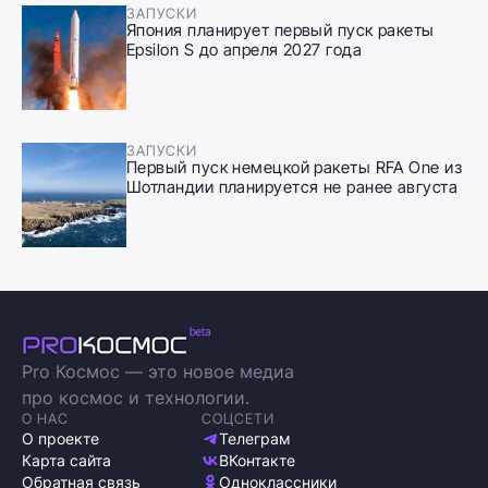
ЗАПУСКИ
Япония планирует первый пуск ракеты
Epsilon S до апреля 2027 года
ЗАПУСКИ
Первый пуск немецкой ракеты RFA One из
Шотландии планируется не ранее августа
Pro Космос — это новое медиа
про космос и технологии.
О НАС
СОЦСЕТИ
О проекте
Телеграм
Карта сайта
ВКонтакте
Обратная связь
Одноклассники