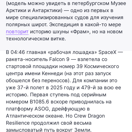
(модель можно увидеть в петербургском Музее
Арктики и Антарктики) — одно из первых в
мире специализированных судов для изучения
полярных широт. Экспедиция в какой-то мере
повторит
историю шхуны
«Фрам»
, но на новом
технологическом витке.
В 04:46 главная «рабочая лошадка» SpaceX —
ракета-носитель
Falcon 9
— взлетела со
стартовой площадки номер 39 Космического
центра имени Кеннеди (на этот раз запуск
обошелся без переносов). Для компании это
уже
37-й полет
в 2025 году и
479-й
за всю ее
историю. Первая ступень под серийным
номером
B1085.6
вскоре приводнилась на
платформу ASOG, дрейфующую в
Атлантическом океане. Но
Crew Dragon
Resilience
продолжил свой весьма
замысловатый путь вокруг Земли.