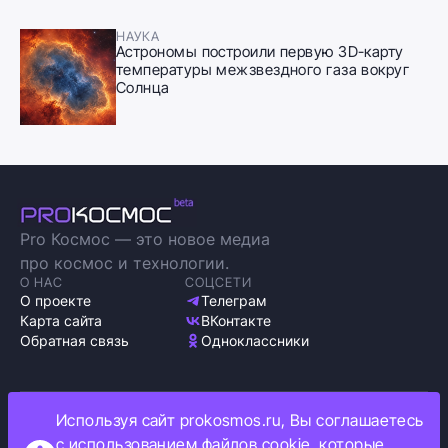
НАУКА
Астрономы построили первую 3D-карту
температуры межзвездного газа вокруг
Солнца
Pro Космос — это новое медиа
про космос и технологии.
О НАС
СОЦСЕТИ
О проекте
Телеграм
Карта сайта
ВКонтакте
Обратная связь
Одноклассники
Используя сайт prokosmos.ru, Вы соглашаетесь
Политика обработки персональных данных
с использованием файлов cookie, которые