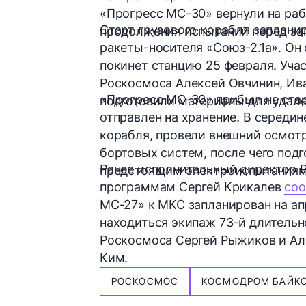
«Прогресс МС-30» вернули на ра
Старт грузового корабля заплан
продолжения испытаний перед за
ракеты-носителя «Союз-2.1а». Он
покинет станцию 25 февраля. Уча
Роскосмоса Алексей Овчинин, Ива
«Прогресс МС-30» прибыл на стар
подготовили материалы для удале
отправлен на хранение. В середи
корабля, провели внешний осмот
бортовых систем, после чего под
Ранее исполнительный директор
предстоящим
электроиспытания
программам Сергей Крикалев
со
МС-27» к МКС запланирован на ап
находиться экипаж 73-й длительн
Роскосмоса Сергей Рыжиков и Ал
Ким.
РОСКОСМОС
КОСМОДРОМ БАЙК