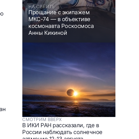
НА ОРБИТЕ
Прощание с экипажем
ью
МКС-74 — в объективе
космонавта Роскосмоса
Анны Кикиной
ан
СМОТРИМ ВВЕРХ
В ИКИ РАН рассказали, где в
России наблюдать солнечное
затмение 12-13 августа