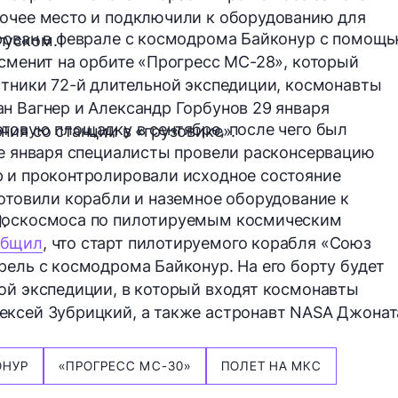
бочее место и подключили к оборудованию для
ирован в феврале с космодрома Байконур с помощ
пуском.
 сменит на орбите «Прогресс МС-28», который
стники 72-й длительной экспедиции, космонавты
н Вагнер и Александр Горбунов 29 января
товую площадку в сентябре, после чего был
ния со станции в «грузовике».
не января специалисты провели расконсервацию
р и проконтролировали исходное состояние
готовили корабли и наземное оборудование к
 Роскосмоса по пилотируемым космическим
м
.
общил
, что старт пилотируемого корабля «Союз
рель с космодрома Байконур. На его борту будет
ой экспедиции, в который входят космонавты
ексей Зубрицкий, а также астронавт NASA Джонат
ОНУР
«ПРОГРЕСС МС-30»
ПОЛЕТ НА МКС