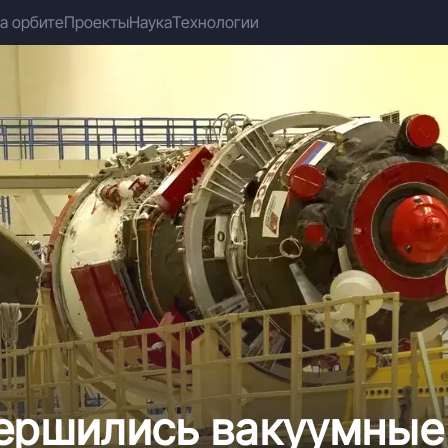
а орбите
Проекты
Наука
Технологии
вершились вакуумные