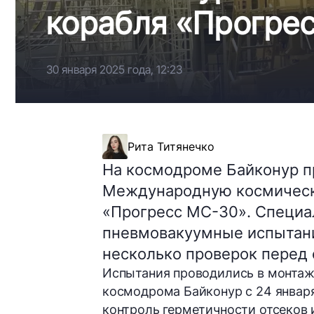
корабля «Прогре
30 января 2025 года, 12:23
Рита Титянечко
На космодроме Байконур пр
Международную космическу
«Прогресс МС-30». Специ
пневмовакуумные испытани
несколько проверок перед 
Испытания проводились в монтаж
космодрома Байконур с 24 январ
контроль герметичности отсеков 