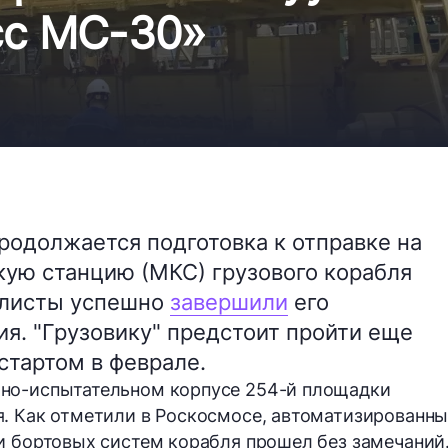
сс МС-30»
одолжается подготовка к отправке на
ю станцию (МКС) грузового корабля
алисты успешно
завершили
его
я. "Грузовику" предстоит пройти еще
стартом в феврале.
но-испытательном корпусе 254-й площадки
я. Как отметили в Роскосмосе, автоматизированн
и бортовых систем корабля прошел без замечаний