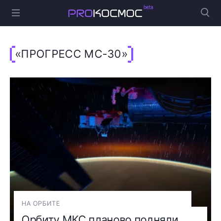
«ПРОГРЕСС МС-30»
НА ОРБИТЕ
Орбиту МКС планово подняли