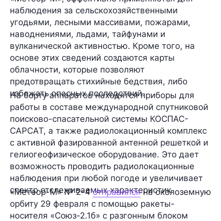
наблюдения за сельскохозяйственными
угодьями, лесными массивами, пожарами,
наводнениями, льдами, тайфунами и
вулканической активностью. Кроме того, на
основе этих сведений создаются
карты
облачности,
которые позволяют
предотвращать стихийные бедствия, либо
избежать опасных последствий.
На борту аппаратов находятся приборы для
работы в составе международной спутниковой
поисково-спасательной системы КОСПАС-
САРСАТ, а также радиолокационный комплекс
с активной фазированной антенной решеткой и
гелиогеофизическое оборудование. Это дает
возможность проводить радиолокационные
наблюдения при любой погоде и увеличивает
спектр отслеживаемых характеристик.
«Метеор-М» № 2-4
отправился
на околоземную
орбиту
29 февраля
с помощью ракеты-
носителя «Союз-2.1б» с разгонным блоком