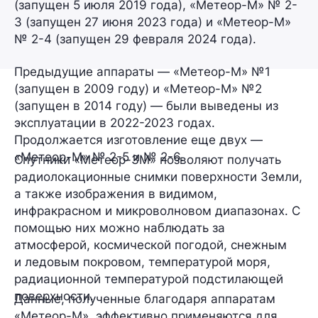
(запущен 5 июля 2019 года),
«Метеор-М» № 2-
3
(запущен 27 июня 2023 года) и
«Метеор-М»
№ 2-4
(запущен 29 февраля 2024 года).
Предыдущие аппараты — «Метеор-М» №1
(запущен в 2009 году) и «Метеор-М» №2
(запущен в 2014 году) — были выведены из
эксплуатации в 2022-2023 годах.
Продолжается изготовление еще двух —
«Метеор-М» № 2-5 и № 2-6.
Спутники «Метеор-3М» позволяют получать
радиолокационные снимки поверхности Земли,
а также изображения в видимом,
инфракрасном и микроволновом диапазонах. С
помощью них можно наблюдать за
атмосферой, космической погодой, снежным
и ледовым покровом, температурой моря,
радиационной температурой подстилающей
поверхности.
Данные, полученные благодаря аппаратам
«Метеор-М», эффективно применяются для