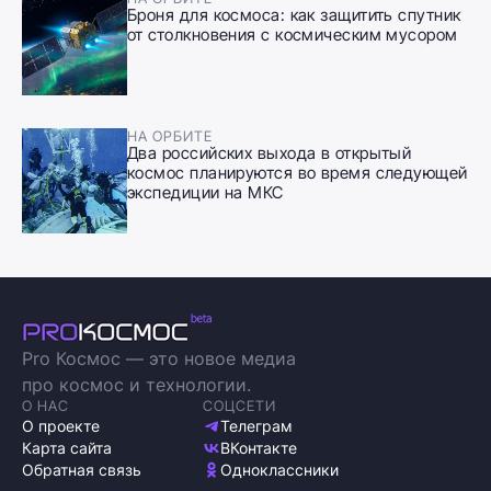
Броня для космоса: как защитить спутник
от столкновения с космическим мусором
НА ОРБИТЕ
Два российских выхода в открытый
космос планируются во время следующей
экспедиции на МКС
Pro Космос — это новое медиа
про космос и технологии.
О НАС
СОЦСЕТИ
О проекте
Телеграм
Карта сайта
ВКонтакте
Обратная связь
Одноклассники