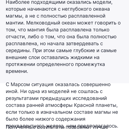
Наиболее подходящими оказались модели,
которые начинаются с
неглубокого океана
магмы
, а не с полностью расплавленной
мантии. Мелководный океан может говорить о
том, что мантия была расплавлена
только
отчасти,
либо о том, что она была полностью
расплавлена, но начала
затвердевать с
середины
. При этом самые глубокие и самые
внешние слои
оставались жидкими
на
протяжении определенного промежутка
времени.
С Марсом ситуация оказалась
совершенно
иной.
Ни одна из моделей не сошлась с
результатами предыдущих исследований
состава ранней атмосферы Красной планеты,
если только в изначальном составе магмы не
было
более низкого
содержания
трехвалентного железа, чем предполагалось.
Полученные результаты позволяют лучше