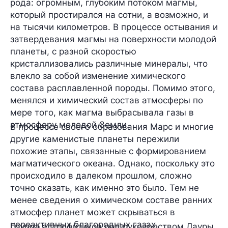
рода: огромным, глубоким потоком магмы,
который простирался на сотни, а возможно, и
на тысячи километров. В процессе остывания и
затвердевания магмы на поверхности молодой
планеты, с разной скоростью
кристаллизовались различные минералы, что
влекло за собой изменение химического
состава расплавленной породы. Помимо этого,
менялся и химический состав атмосферы по
мере того, как магма выбрасывала газы в
атмосферу молодой Земли.
В процессе своего образования Марс и многие
другие каменистые планеты пережили
похожие этапы, связанные с формированием
магматического океана. Однако, поскольку это
происходило в далеком прошлом, сложно
точно сказать, как именно это было. Тем не
менее сведения о химическом составе ранних
атмосфер планет может скрываться в
нереактивных благородных газах.
Группа астрофизиков под руководством Лауры