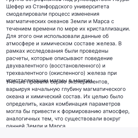
Шефер из Стэнфордского университета
смоделировали процесс
изменения
магматических океанов
Земли и Марса с
течением времени по мере их кристаллизации.
Для этого они использовали данные
об
атмосфере и химическом составе железа
. В
рамках исследования были проведены
расчеты, которые описывают поведение
двухвалентного
(восстановленного) и
трехвалентного
(окисленного) железа при
кристаллизации магмы в мантии.
Ученые провели серию экспериментов,
варьируя начальную глубину магматического
океана и химический состав. Их целью было
определить, какая комбинация параметров
могла бы привести к формированию атмосфер,
аналогичных тем, что существовали вокруг
ранней Земли и Марса.