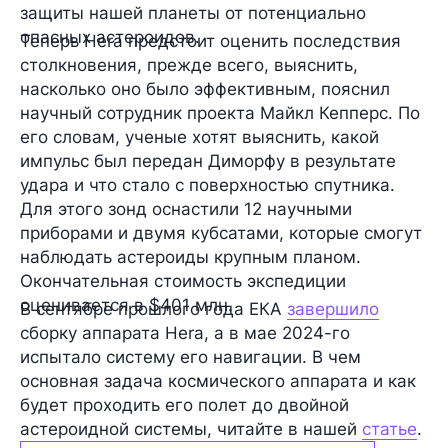
защиты нашей планеты от потенциально
опасных астероидов.
Теперь Hera предстоит оценить последствия
столкновения, прежде всего, выяснить,
насколько оно было эффективным, пояснил
научный сотрудник проекта
Майкл Кепперс
. По
его словам, ученые хотят выяснить, какой
импульс был передан Диморфу в результате
удара и что стало с поверхностью спутника.
Для этого зонд оснастили 12 научными
приборами и двумя кубсатами, которые смогут
наблюдать астероиды крупным планом.
Окончательная стоимость экспедиции
оценивается в
$401 млн
.
В сентябре прошлого года ЕКА
завершило
сборку аппарата Hera, а в мае 2024-го
испытало систему его навигации. В чем
основная задача космического аппарата и как
будет проходить его полет до двойной
астероидной системы, читайте в нашей
статье
.