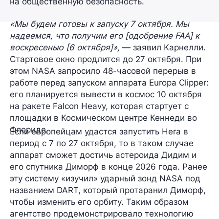
на общественную безопасность.
«Мы будем готовы к запуску 7 октября. Мы
надеемся, что получим его [одобрение FAA] к
воскресенью [6 октября]»,
— заявил Карнелли.
Стартовое окно продлится
до 27 октября
. При
этом NASA запросило 48-часовой перерыв в
работе перед запуском
аппарата Europa Clipper
:
его планируется вывести в космос 10 октября
на ракете Falcon Heavy, которая стартует с
площадки в Космическом центре Кеннеди во
Флориде.
Если европейцам удастся запустить Hera в
период с 7 по 27 октября, то в таком случае
аппарат сможет достичь астероида Дидим и
его спутника Диморф
в конце 2026 года
. Ранее
эту систему «изучил» ударный зонд NASA под
названием DART, который протаранил Диморф,
чтобы изменить его орбиту. Таким образом
агентство продемонстрировало технологию