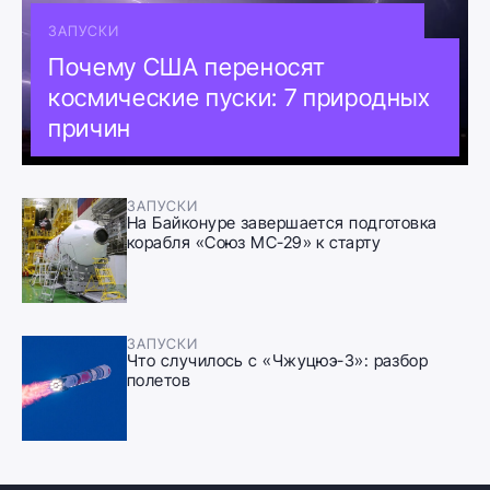
ЗАПУСКИ
Почему США переносят
космические пуски: 7 природных
причин
ЗАПУСКИ
На Байконуре завершается подготовка
корабля «Союз МС-29» к старту
ЗАПУСКИ
Что случилось с «Чжуцюэ-3»: разбор
полетов