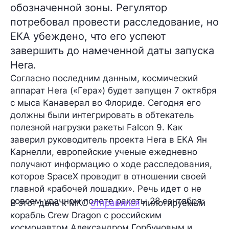
обозначенной зоны. Регулятор
потребовал провести расследование, но
ЕКА убеждено, что его успеют
завершить до намеченной даты запуска
Hera.
Согласно последним данным, космический
аппарат
Hera
(«Гера») будет запущен
7 октября
с мыса Канаверал во Флориде. Сегодня его
должны были интегрировать в обтекатель
полезной нагрузки ракеты Falcon 9. Как
заверил руководитель проекта Hera в ЕКА
Ян
Карнелли
, европейские ученые ежедневно
получают информацию о ходе расследования,
которое SpaceX проводит в отношении своей
главной «рабочей лошадки». Речь идет о не
совсем удачном полете ракеты
28 сентября
.
В этот день к МКС
отправился
пилотируемый
корабль Crew Dragon с российским
космонавтом
Александром Горбуновым
и