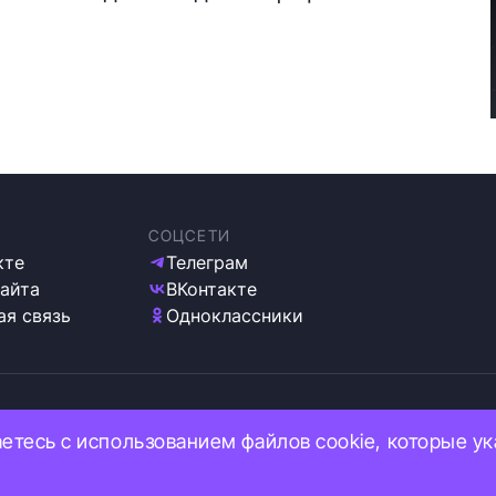
СОЦСЕТИ
кте
Телеграм
сайта
ВКонтакте
ая связь
Одноклассники
ка обработки персональных данных
аетесь с использованием файлов cookie, которые у
 используем cookie
ация об ограничениях