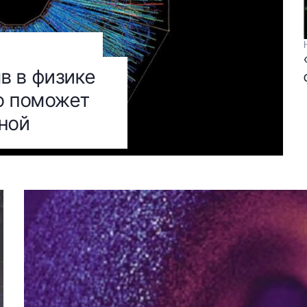
в в физике
о поможет
ной