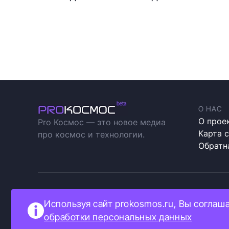
О НАС
О прое
Pro Космос — это новое медиа
Карта 
про космос и технологии.
Обратн
Прокосмос © 2023
Полити
Используя сайт prokosmos.ru, Вы соглаш
Как мы
обработки персональных данных
Информ