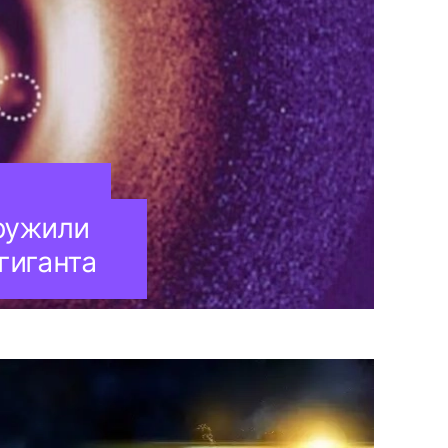
ружили
гиганта