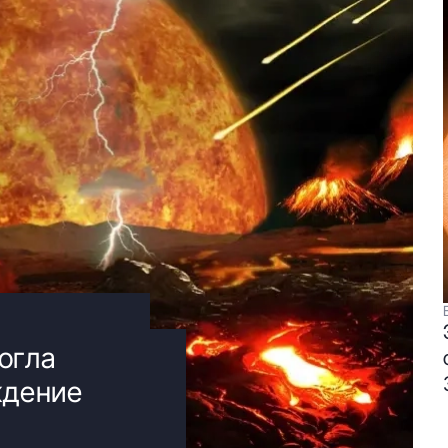
огла
ждение