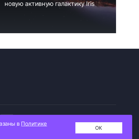
новую активную галактику Iris
+16
казаны в
Политике
ОК