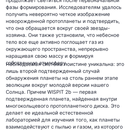
продолжает светиться после первоначальной
фазы формирования. Исследователям удалось
получить невероятно четкое изображение
новорожденной протопланеты и подтвердить,
что она обращается вокруг своей звезды-
хозяина. Они также установили, что небесное
тело все еще
активно поглощает газ
из
окружающего пространства, непрерывно
наращивая свою массу и формируя
собственную атмосферу.
Наблюдаемая система поистине уникальна: это
лишь
второй подтвержденный случай
обнаружения планеты на столь раннем этапе
эволюции вокруг молодой версии нашего
Солнца. Причем WISPIT 2b —
первая
подтвержденная планета,
найденная внутри
многокольцевого протопланетного диска. Это
делает ее идеальной естественной
лабораторией для изучения того, как планеты
взаимодействуют с пылью и газом, из которого