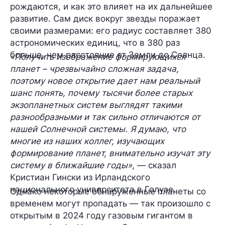
рождаются, и как это влияет на их дальнейшее
развитие. Сам диск вокруг звезды
поражает
своими размерами:
его радиус составляет 380
астрономических единиц, что в 380 раз
больше, чем расстояние от Земли до Солнца.
«Получить изображение формирующихся
планет – чрезвычайно сложная задача,
поэтому новое открытие дает нам реальный
шанс понять, почему тысячи более старых
экзопланетных систем выглядят такими
разнообразными и так сильно отличаются от
нашей Солнечной системы. Я думаю, что
многие из наших коллег, изучающих
формирование планет, внимательно изучат эту
систему в ближайшие годы»
, — сказал
Кристиан Гински из Ирландского
национального университета в Голуэе.
Однако некоторые обнаруженные планеты со
временем могут пропадать — так произошло с
открытым в 2024 году газовым гигантом в