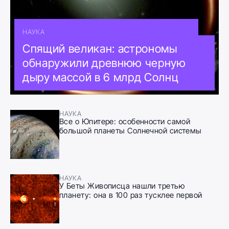
НАУКА
Спящий великан: астрономы
обнаружили древнюю черную
дыру массой в 6 млрд Солнц
НАУКА
Все о Юпитере: особенности самой
большой планеты Солнечной системы
НАУКА
У Беты Живописца нашли третью
планету: она в 100 раз тусклее первой