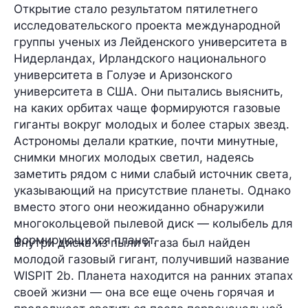
Открытие стало результатом пятилетнего
исследовательского проекта международной
группы ученых из Лейденского университета в
Нидерландах, Ирландского национального
университета в Голуэе и Аризонского
университета в США. Они пытались выяснить,
на каких орбитах чаще формируются газовые
гиганты вокруг молодых и более старых звезд.
Астрономы делали краткие, почти минутные,
снимки многих молодых светил, надеясь
заметить рядом с ними слабый источник света,
указывающий на присутствие планеты. Однако
вместо этого они неожиданно обнаружили
многокольцевой пылевой диск
— колыбель для
формирующихся планет.
Внутри диска из пыли и газа был найден
молодой газовый гигант, получивший название
WISPIT 2b.
Планета находится на ранних этапах
своей жизни — она все еще очень горячая и