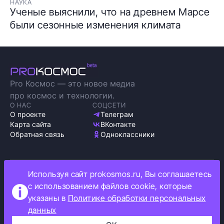
НАУКА
Ученые выяснили, что на древнем Марсе
были сезонные изменения климата
Pro Космос — это новое медиа
про космос и технологии.
О НАС
СОЦСЕТИ
О проекте
Телеграм
Карта сайта
ВКонтакте
Обратная связь
Одноклассники
Используя сайт prokosmos.ru, Вы соглашаетесь
Политика обработки персональных данных
с использованием файлов cookie, которые
Как мы используем cookie
указаны в
Политике обработки персональных
Информация об ограничениях
данных
Прокосмос © 2023
+16