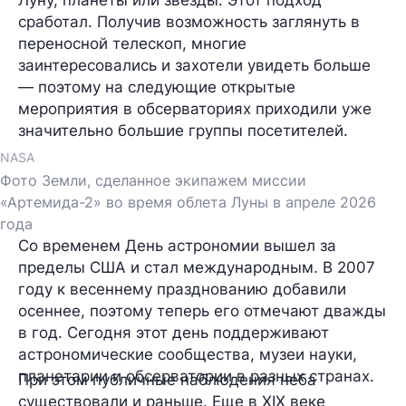
сработал. Получив возможность заглянуть в
переносной телескоп, многие
заинтересовались и захотели увидеть больше
— поэтому на следующие открытые
мероприятия в обсерваториях приходили уже
значительно большие группы посетителей.
NASA
Фото Земли, сделанное экипажем миссии
«Артемида-2» во время облета Луны в апреле 2026
года
Со временем День астрономии вышел за
пределы США и стал международным. В 2007
году к весеннему празднованию добавили
осеннее, поэтому теперь его отмечают дважды
в год. Сегодня этот день поддерживают
астрономические сообщества, музеи науки,
планетарии и обсерватории в разных странах.
При этом публичные наблюдения неба
существовали и раньше. Еще в XIX веке