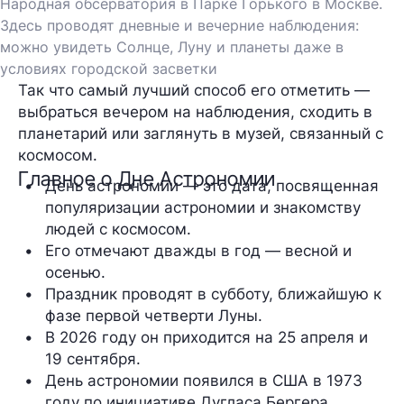
Народная обсерватория в Парке Горького в Москве.
Здесь проводят дневные и вечерние наблюдения:
можно увидеть Солнце, Луну и планеты даже в
условиях городской засветки
Так что самый лучший способ его отметить —
выбраться вечером на наблюдения, сходить в
планетарий или заглянуть в музей, связанный с
космосом.
Главное о Дне Астрономии
День астрономии — это дата, посвященная 
популяризации астрономии и знакомству 
людей с космосом.
Его отмечают дважды в год — весной и 
осенью.
Праздник проводят в субботу, ближайшую к 
фазе первой четверти Луны.
В 2026 году он приходится на 25 апреля и 
19 сентября.
День астрономии появился в США в 1973 
году по инициативе Дугласа Бергера.