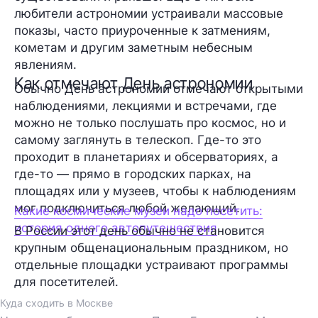
любители астрономии устраивали массовые
показы, часто приуроченные к затмениям,
кометам и другим заметным небесным
явлениям.
Как отмечают День астрономии
Обычно День астрономии отмечают открытыми
наблюдениями, лекциями и встречами, где
можно не только послушать про космос, но и
самому заглянуть в телескоп. Где-то это
проходит в планетариях и обсерваториях, а
где-то — прямо в городских парках, на
площадях или у музеев, чтобы к наблюдениям
мог подключиться любой желающий.
Какие космические музеи надо посетить:
история одного автопутешествия
В России этот день обычно не становится
крупным общенациональным праздником, но
отдельные площадки устраивают программы
для посетителей.
Куда сходить в Москве