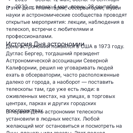
2030 — весна: 
4 мая
, осень: 
28 сентября
В этот день планетарии, обсерватории, музеи
науки и астрономические сообщества проводят
открытые мероприятия: лекции, наблюдения в
телескоп, встречи с любителями и
профессионалами.
История Дня астрономии
День астрономии появился в США в 1973 году.
Дуглас Бергер, тогдашний президент
Астрономической ассоциации Северной
Калифорнии, решил не уговаривать людей
ехать в обсерватории, часто расположенные
далеко от города, а наоборот — поставить
телескопы там, где уже есть люди: в
оживленных местах, на улицах, в торговых
центрах, парках и других городских
пространствах.
В первый День астрономии телескопы
установили в людных местах. Любой
желающий мог остановиться и посмотреть на
Луну, планеты или звезды. Этот подход