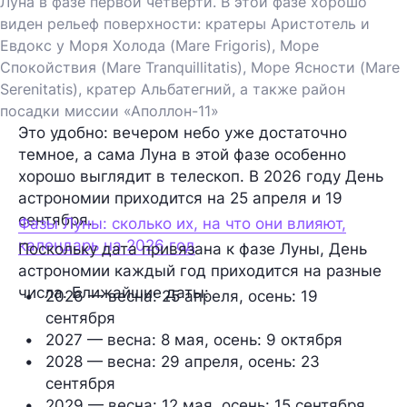
Луна в фазе первой четверти. В этой фазе хорошо
виден рельеф поверхности: кратеры Аристотель и
Евдокс у Моря Холода (Mare Frigoris), Море
Спокойствия (Mare Tranquillitatis), Море Ясности (Mare
Serenitatis), кратер Альбатегний, а также район
посадки миссии «Аполлон-11»
Это удобно: вечером небо уже достаточно
темное, а сама Луна в этой фазе особенно
хорошо выглядит в телескоп. В 2026 году День
астрономии приходится на 25 апреля и 19
сентября.
Фазы Луны: сколько их, на что они влияют,
календарь на 2026 год
Поскольку дата привязана к фазе Луны, День
астрономии каждый год приходится на разные
числа. Ближайшие даты:
2026 — весна: 
25 апреля
, осень: 
19 
сентября
2027 — весна: 
8 мая
, осень: 
9 октября
2028 — весна: 
29 апреля
, осень: 
23 
сентября
2029 — весна: 
12 мая
, осень: 
15 сентября