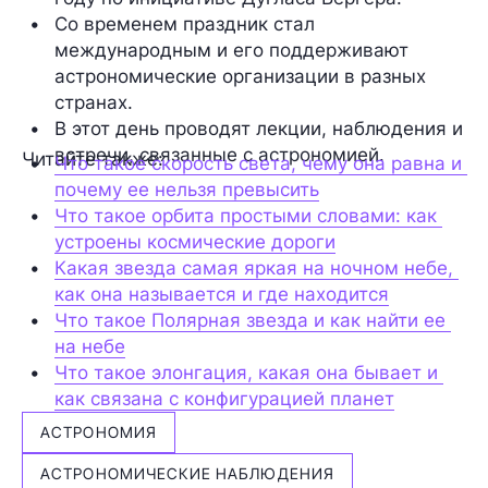
Со временем праздник стал 
международным и его поддерживают 
астрономические организации в разных 
странах.
В этот день проводят лекции, наблюдения и 
встречи, связанные с астрономией.
Читайте также:
Что такое скорость света, чему она равна и 
почему ее нельзя превысить
Что такое орбита простыми словами: как 
устроены космические дороги
Какая звезда самая яркая на ночном небе, 
как она называется и где находится
Что такое Полярная звезда и как найти ее 
на небе
Что такое элонгация, какая она бывает и 
как связана с конфигурацией планет
АСТРОНОМИЯ
АСТРОНОМИЧЕСКИЕ НАБЛЮДЕНИЯ