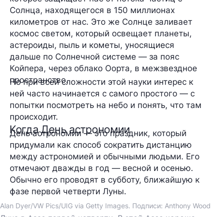
Солнца, находящегося в 150 миллионах
километров от нас. Это же Солнце заливает
космос светом, который освещает планеты,
астероиды, пыль и кометы, уносящиеся
дальше по Солнечной системе — за пояс
Койпера, через облако Оорта, в межзвездное
пространство.
Но при всей сложности этой науки интерес к
ней часто начинается с самого простого — с
попытки посмотреть на небо и понять, что там
происходит.
Когда День астрономии
День астрономии — это праздник, который
придумали как способ сократить дистанцию
между астрономией и обычными людьми. Его
отмечают дважды в год — весной и осенью.
Обычно его проводят в субботу, ближайшую к
фазе первой четверти Луны.
Alan Dyer/VW Pics/UIG via Getty Images. Подписи: Anthony Wood